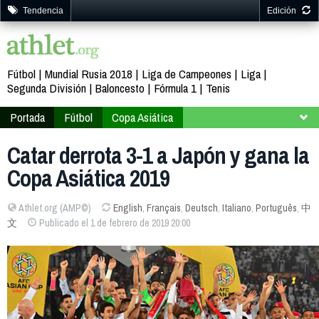
Tendencia
Edición
Fútbol
Mundial Rusia 2018
Liga de Campeones
Liga
Segunda División
Baloncesto
Fórmula 1
Tenis
Portada
Fútbol
Copa Asiática
Emiratos Árabes Unidos 2019
Fase final
Catar derrota 3-1 a Japón y gana la
Segunda fase
Copa Asiática 2019
Athlet.org (AMP©)
English
,
Français
,
Deutsch
,
Italiano
,
Português
,
中
文
Publicado el 1 de febrero de 2019 20:00