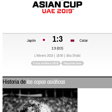
1:3
Japón
Catar
1:3 (0:2)
1 febrero 2019
18:00
Abu Dhabi
Copa Asiática 2019
Segunda fase
Historia de
las copas asiáticas