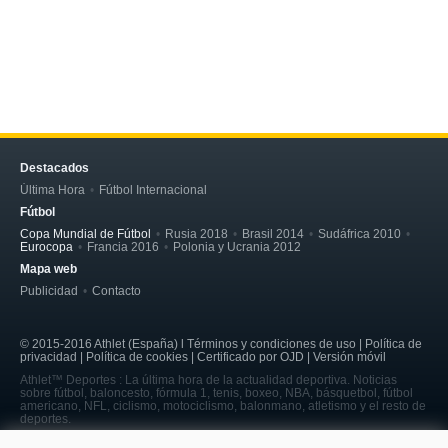
Destacados
Última Hora
Fútbol Internacional
Fútbol
Copa Mundial de Fútbol
Rusia 2018
Brasil 2014
Sudáfrica 2010
Eurocopa
Francia 2016
Polonia y Ucrania 2012
Mapa web
Publicidad
Contacto
© 2015-2016 Athlet (España) l Términos y condiciones de uso | Política de
privacidad | Política de cookies | Certificado por OJD | Versión móvil
Athlet™ Deportes : La última hora de la actualidad deportiva. Noticias
sobre fútbol, baloncesto, fórmula 1, tenis, boxeo, NBA, básquetbol, fútbol
americano, NFL, ciclismo, motociclismo, balonmano, atletismo y el resto de
deportes.