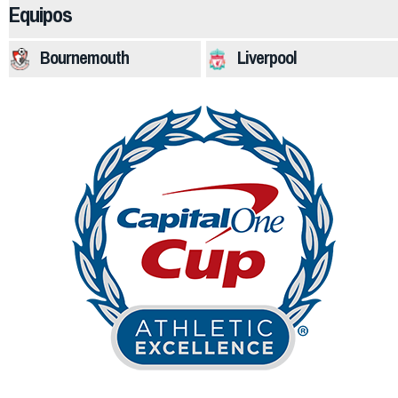
Equipos
Bournemouth
Liverpool