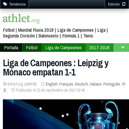
Tendencia
Edición
Fútbol
Mundial Rusia 2018
Liga de Campeones
Liga
Segunda División
Baloncesto
Fórmula 1
Tenis
Portada
Fútbol
Liga de Campeones
2017-2018
Fase final
Grupo G
Liga de Campeones : Leipzig y
Mónaco empatan 1-1
Athlet.org (AMP©)
English
,
Français
,
Deutsch
,
Italiano
,
Português
,
中
文
Publicado el 13 de septiembre de 2017 22:45