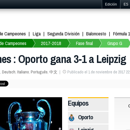
Edición
ES
 de Campeones
Liga
Segunda División
Baloncesto
Fórmula 
 de Campeones
2017-2018
Fase final
Grupo G
s : Oporto gana 3-1 a Leipzig
s
,
Deutsch
,
Italiano
,
Português
,
中文
Publicado el 1 de noviembre de 2017 22
Equipos
Oporto
Leipzig