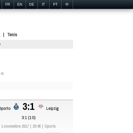
FR
EN
DE
IT
PT
中
1
Tenis
:45
3:1
Oporto
Leipzig
3:1 (1:0)
1 noviembre 2017
20:45
Oporto