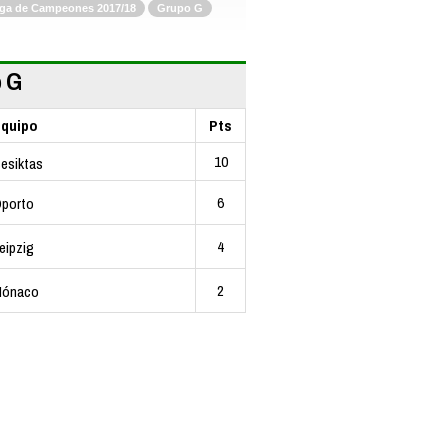
iga de Campeones 2017/18
Grupo G
 G
quipo
Pts
10
esiktas
6
porto
4
eipzig
2
ónaco