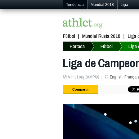
Tendencia
Mundial 2018
Liga
Fútbol
Mundial Rusia 2018
Liga
Portada
Fútbol
Liga
Liga de Campeone
Athlet.org (AMP©)
English
,
Françai
Compartir