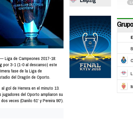
L
Grupo
E
B
 — Liga de Campeones 2017-18:
O
g por 3-1 (1-0 al descanso) este
rimera fase de la Liga de
L
tadio del Dragón de Oporto.
M
 al gol de Herrera en el minuto 13.
s jugadores del Oporto ampliaron su
dos veces (Danilo 61' y Pereira 90').
G