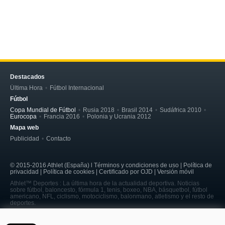
Destacados
Última Hora
Fútbol Internacional
Fútbol
Copa Mundial de Fútbol
Rusia 2018
Brasil 2014
Sudáfrica 2010
Eurocopa
Francia 2016
Polonia y Ucrania 2012
Mapa web
Publicidad
Contacto
© 2015-2016 Athlet (España) l Términos y condiciones de uso | Política de
privacidad | Política de cookies | Certificado por OJD | Versión móvil
Athlet™ Deportes : La última hora de la actualidad deportiva. Noticias
sobre fútbol, baloncesto, fórmula 1, tenis, boxeo, NBA, básquetbol, fútbol
americano, NFL, ciclismo, motociclismo, balonmano, atletismo y el resto de
deportes.