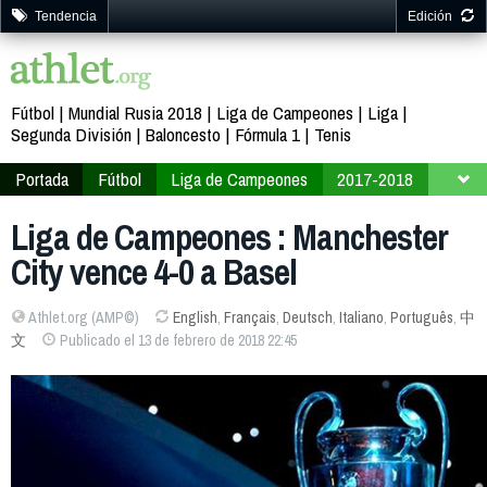
Tendencia
Edición
Fútbol
Mundial Rusia 2018
Liga de Campeones
Liga
Segunda División
Baloncesto
Fórmula 1
Tenis
Portada
Fútbol
Liga de Campeones
2017-2018
Fase final
Octavos de final
Liga de Campeones : Manchester
City vence 4-0 a Basel
Athlet.org (AMP©)
English
,
Français
,
Deutsch
,
Italiano
,
Português
,
中
文
Publicado el 13 de febrero de 2018 22:45