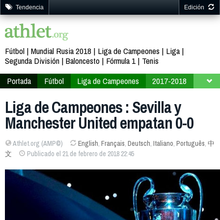
Tendencia
Edición
Fútbol
Mundial Rusia 2018
Liga de Campeones
Liga
Segunda División
Baloncesto
Fórmula 1
Tenis
Portada
Fútbol
Liga de Campeones
2017-2018
Fase final
Octavos de final
Liga de Campeones : Sevilla y
Manchester United empatan 0-0
Athlet.org (AMP©)
English
,
Français
,
Deutsch
,
Italiano
,
Português
,
中
文
Publicado el 21 de febrero de 2018 22:45