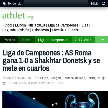
Tendencia
Edición
Fútbol
Mundial Rusia 2018
Liga de Campeones
Liga
Segunda División
Baloncesto
Fórmula 1
Tenis
Portada
Fútbol
Liga de Campeones
2017-2018
Fase final
Octavos de final
Liga de Campeones : AS Roma
gana 1-0 a Shakhtar Donetsk y se
mete en cuartos
Athlet.org (AMP©)
English
,
Français
,
Deutsch
,
Italiano
,
Português
,
中
文
Publicado el 13 de marzo de 2018 22:45