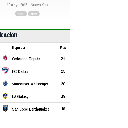
18 mayo 2016
Nueva York
MSL
2016
icación
Equipo
Pts
24
Colorado Rapids
23
FC Dallas
20
Vancouver Whitecaps
19
LA Galaxy
18
San Jose Earthquakes