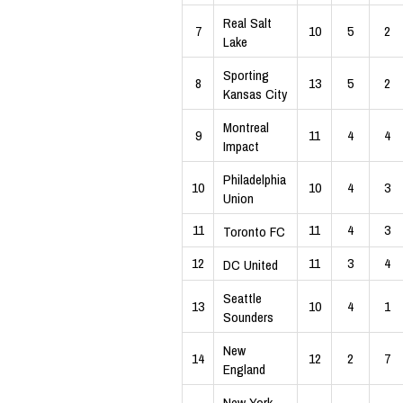
Real Salt
7
10
5
2
Lake
Sporting
8
13
5
2
Kansas City
Montreal
9
11
4
4
Impact
Philadelphia
10
10
4
3
Union
11
11
4
3
Toronto FC
12
11
3
4
DC United
Seattle
13
10
4
1
Sounders
New
14
12
2
7
England
New York