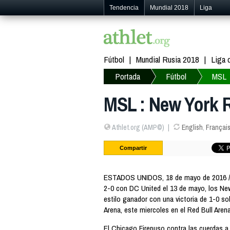
Tendencia
Mundial 2018
Liga
Fútbol
Mundial Rusia 2018
Liga
Portada
Fútbol
MSL
MSL : New York R
Athlet.org (AMP©)
English
,
Françai
Compartir
ESTADOS UNIDOS, 18 de mayo de 2016 /
2-0 con DC United el 13 de mayo, los New
estilo ganador con una victoria de 1-0 so
Arena, este miercoles en el Red Bull Arena
El Chicago Firepuso contra las cuerdas a