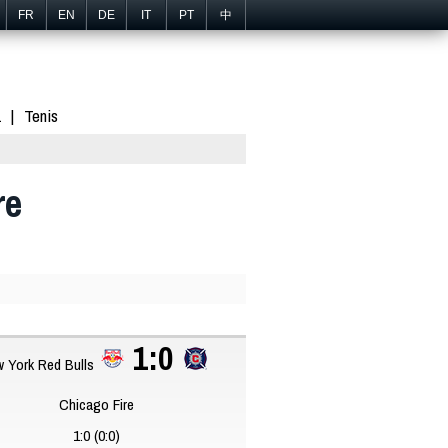
FR
EN
DE
IT
PT
中
1
Tenis
re
1:0
 York Red Bulls
Chicago Fire
1:0 (0:0)