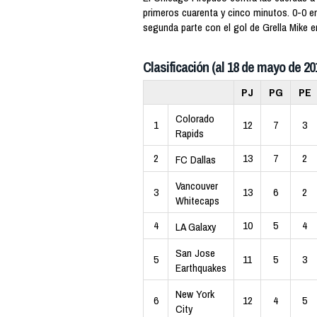
primeros cuarenta y cinco minutos. 0-0 e
segunda parte con el gol de Grella Mike e
Clasificación (al 18 de mayo de 20
PJ
PG
PE
Colorado
1
12
7
3
Rapids
2
13
7
2
FC Dallas
Vancouver
3
13
6
2
Whitecaps
4
10
5
4
LA Galaxy
San Jose
5
11
5
3
Earthquakes
New York
6
12
4
5
City