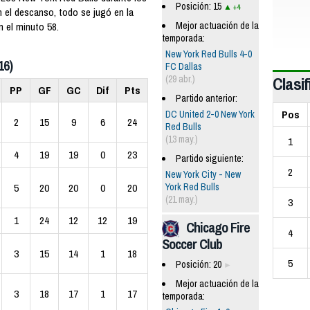
Posición: 15
+4
n el descanso, todo se jugó en la
Mejor actuación de la
n el minuto 58.
temporada:
New York Red Bulls 4-0
16)
FC Dallas
Clasif
(29 abr.)
PP
GF
GC
Dif
Pts
Partido anterior:
Pos
DC United 2-0 New York
2
15
9
6
24
Red Bulls
(13 may.)
1
4
19
19
0
23
Partido siguiente:
2
New York City - New
York Red Bulls
5
20
20
0
20
(21 may.)
3
1
24
12
12
19
Chicago Fire
4
Soccer Club
3
15
14
1
18
5
Posición: 20
Mejor actuación de la
3
18
17
1
17
temporada: