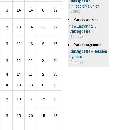
Chicago Fire 1-0
Philadelphia Union
3
14
14
0
17
(2 abr.)
Partido anterior:
New England 2-0
6
13
14
-1
17
Chicago Fire
(14 may.)
3
18
16
2
16
Partido siguiente:
Chicago Fire - Houston
Dynamo
3
14
11
3
15
(21 may.)
4
14
12
2
15
4
13
13
0
13
5
10
12
-2
13
3
15
20
-5
13