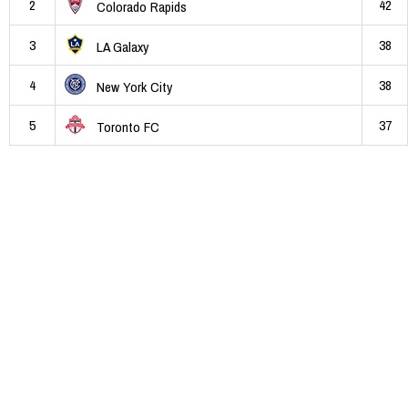
2
42
Colorado Rapids
3
38
LA Galaxy
4
38
New York City
5
37
Toronto FC