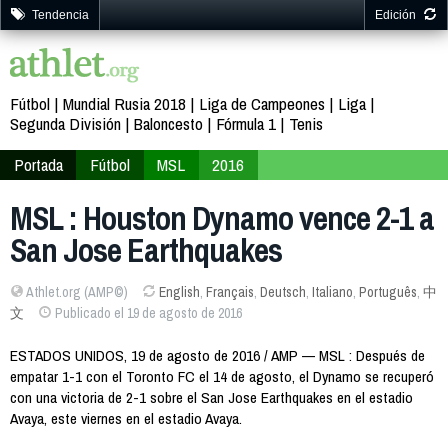
Tendencia
Edición
Fútbol
Mundial Rusia 2018
Liga de Campeones
Liga
Segunda División
Baloncesto
Fórmula 1
Tenis
Portada
Fútbol
MSL
2016
MSL : Houston Dynamo vence 2-1 a
San Jose Earthquakes
Athlet.org (AMP©)
English
,
Français
,
Deutsch
,
Italiano
,
Português
,
中
文
Publicado el 19 de agosto de 2016
ESTADOS UNIDOS, 19 de agosto de 2016 / AMP — MSL : Después de
empatar 1-1 con el Toronto FC el 14 de agosto, el Dynamo se recuperó
con una victoria de 2-1 sobre el San Jose Earthquakes en el estadio
Avaya, este viernes en el estadio Avaya.