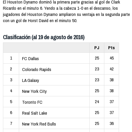
El Houston Dynamo dominó la primera parte gracias al gol de Clark
Ricardo en el minuto 6. Yendo a la cabeza 1-0 en el descanso, los
jugadores del Houston Dynamo ampliaron su ventaja en la segunda parte
con un gol de Horst David en el minuto 50.
Clasificación (al 19 de agosto de 2016)
PJ
Pts
1
25
45
FC Dallas
2
23
42
Colorado Rapids
3
23
38
LA Galaxy
4
25
38
New York City
5
24
37
Toronto FC
6
25
37
Real Salt Lake
7
25
36
New York Red Bulls