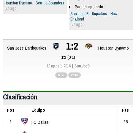
Houston Dynamo - Seattle Sounders
Partido siguiente:
(24 ago.)
San Jose Earthquakes - New
England
(24 ago.)
1:2
San Jose Earthquakes
Houston Dynamo
1:2 (0:1)
19 agosto 2016
San José
MSL
2016
Clasificación
Pos
Equipo
Pts
1
45
FC Dallas