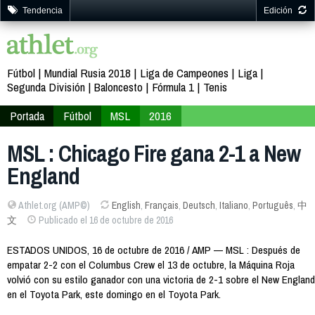
Tendencia
Edición
Fútbol
Mundial Rusia 2018
Liga de Campeones
Liga
Segunda División
Baloncesto
Fórmula 1
Tenis
Portada
Fútbol
MSL
2016
MSL : Chicago Fire gana 2-1 a New
England
Athlet.org (AMP©)
English
,
Français
,
Deutsch
,
Italiano
,
Português
,
中
文
Publicado el 16 de octubre de 2016
ESTADOS UNIDOS, 16 de octubre de 2016 / AMP — MSL : Después de
empatar 2-2 con el Columbus Crew el 13 de octubre, la Máquina Roja
volvió con su estilo ganador con una victoria de 2-1 sobre el New England
en el Toyota Park, este domingo en el Toyota Park.