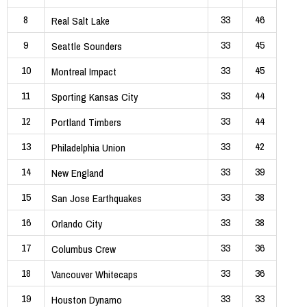
8
33
46
Real Salt Lake
9
33
45
Seattle Sounders
10
33
45
Montreal Impact
11
33
44
Sporting Kansas City
12
33
44
Portland Timbers
13
33
42
Philadelphia Union
14
33
39
New England
15
33
38
San Jose Earthquakes
16
33
38
Orlando City
17
33
36
Columbus Crew
18
33
36
Vancouver Whitecaps
19
33
33
Houston Dynamo