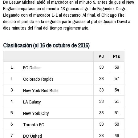
De Leeuw Michael abrió el marcador en el minuto 9, antes de que el New
Englandempatase en el minuto 43 gracias al gol de Fagundez Diego.
Llegando con el marcador 1-1 al descanso. Al final, el Chicago Fire
decidió el partido en la segunda parte gracias al gol de Accam David a
diez minutos del final del tiempo reglamentario.
Clasificación (al 16 de octubre de 2016)
PJ
Pts
1
33
59
FC Dallas
2
33
57
Colorado Rapids
3
33
54
New York Red Bulls
4
33
51
LA Galaxy
5
33
51
New York City
6
33
50
Toronto FC
7
33
46
DC United