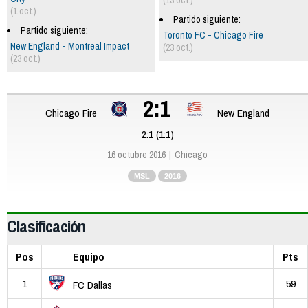
(13 oct.)
(1 oct.)
Partido siguiente:
Partido siguiente:
Toronto FC - Chicago Fire
New England - Montreal Impact
(23 oct.)
(23 oct.)
2:1
Chicago Fire
New England
2:1 (1:1)
16 octubre 2016
Chicago
MSL
2016
Clasificación
Pos
Equipo
Pts
1
59
FC Dallas