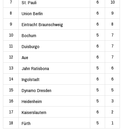
7
6
10
St. Pauli
8
6
9
Union Berlín
9
6
8
Eintracht Braunschweig
10
5
7
Bochum
11
6
7
Duisburgo
12
6
7
Aue
13
5
6
Jahn Ratisbona
14
6
6
Ingolstadt
15
5
5
Dynamo Dresden
16
5
3
Heidenheim
17
6
2
Kaiserslautern
18
5
1
Fürth