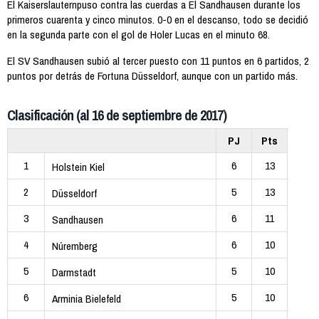
El Kaiserslauternpuso contra las cuerdas a El Sandhausen durante los
primeros cuarenta y cinco minutos. 0-0 en el descanso, todo se decidió
en la segunda parte con el gol de Holer Lucas en el minuto 68.
El SV Sandhausen subió al tercer puesto con 11 puntos en 6 partidos, 2
puntos por detrás de Fortuna Düsseldorf, aunque con un partido más.
Clasificación (al 16 de septiembre de 2017)
PJ
Pts
1
6
13
Holstein Kiel
2
5
13
Düsseldorf
3
6
11
Sandhausen
4
6
10
Núremberg
5
5
10
Darmstadt
6
5
10
Arminia Bielefeld