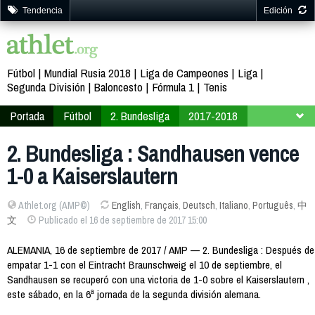
Tendencia
Edición
Fútbol
Mundial Rusia 2018
Liga de Campeones
Liga
Segunda División
Baloncesto
Fórmula 1
Tenis
Portada
Fútbol
2. Bundesliga
2017-2018
Jornada 6
2. Bundesliga : Sandhausen vence
1-0 a Kaiserslautern
Athlet.org (AMP©)
English
,
Français
,
Deutsch
,
Italiano
,
Português
,
中
文
Publicado el 16 de septiembre de 2017 15:00
ALEMANIA, 16 de septiembre de 2017 / AMP — 2. Bundesliga : Después de
empatar 1-1 con el Eintracht Braunschweig el 10 de septiembre, el
Sandhausen se recuperó con una victoria de 1-0 sobre el Kaiserslautern ,
este sábado, en la 6ª jornada de la segunda división alemana.