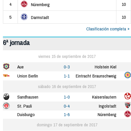
4
10
Núremberg
5
10
Darmstadt
Clasificación completa
6ª jornada
viernes 15 de septiembre de 2017
Aue
0-3
Holstein Kiel
Union Berlín
1-1
Eintracht Braunschweig
sábado 16 de septiembre de 2017
Sandhausen
1-0
Kaiserslautern
St. Pauli
0-4
Ingolstadt
Duisburgo
1-6
Núremberg
domingo 17 de septiembre de 2017