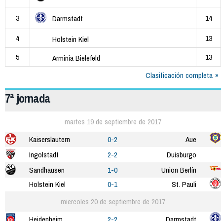
3
14
Darmstadt
4
13
Holstein Kiel
5
13
Arminia Bielefeld
Clasificación completa
7ª jornada
martes 19 de septiembre de 2017
Kaiserslautern
0-2
Aue
Ingolstadt
2-2
Duisburgo
Sandhausen
1-0
Union Berlín
Holstein Kiel
0-1
St. Pauli
miercoles 20 de septiembre de 2017
Heidenheim
2-2
Darmstadt