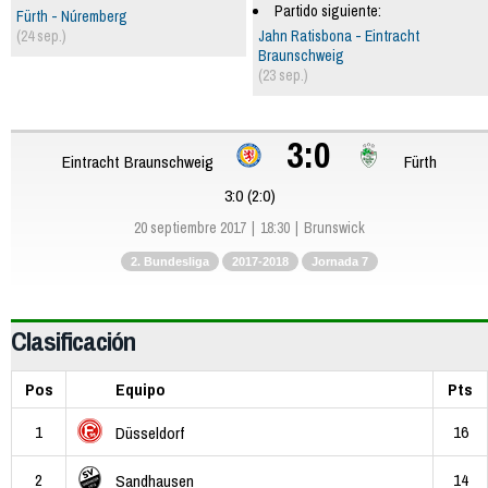
Partido siguiente:
Fürth - Núremberg
(24 sep.)
Jahn Ratisbona - Eintracht
Braunschweig
(23 sep.)
3:0
Eintracht Braunschweig
Fürth
3:0 (2:0)
20 septiembre 2017
18:30
Brunswick
2. Bundesliga
2017-2018
Jornada 7
Clasificación
Pos
Equipo
Pts
1
16
Düsseldorf
2
14
Sandhausen