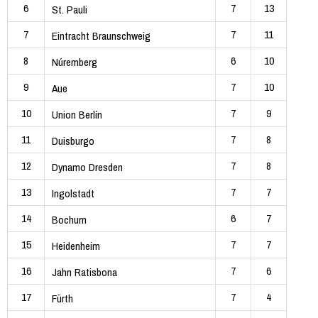
6
7
13
St. Pauli
7
7
11
Eintracht Braunschweig
8
6
10
Núremberg
9
7
10
Aue
10
7
9
Union Berlín
11
7
8
Duisburgo
12
7
8
Dynamo Dresden
13
7
7
Ingolstadt
14
6
7
Bochum
15
7
7
Heidenheim
16
7
6
Jahn Ratisbona
17
7
4
Fürth