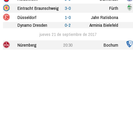
Eintracht Braunschweig
3-0
Fürth
Düsseldorf
1-0
Jahn Ratisbona
Dynamo Dresden
0-2
Arminia Bielefeld
jueves 21 de septiembre de 2017
Núremberg
20:30
Bochum