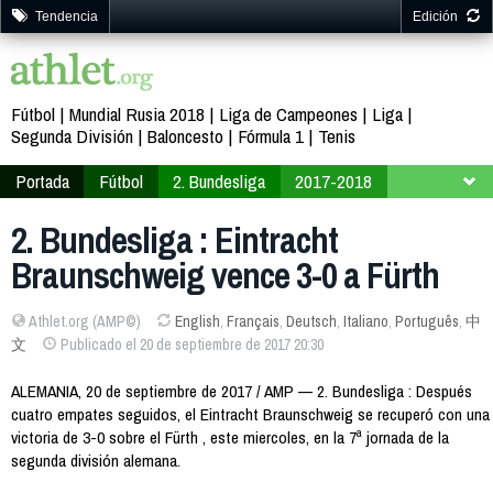
Tendencia
Edición
Fútbol
Mundial Rusia 2018
Liga de Campeones
Liga
Segunda División
Baloncesto
Fórmula 1
Tenis
Portada
Fútbol
2. Bundesliga
2017-2018
Jornada 7
2. Bundesliga : Eintracht
Braunschweig vence 3-0 a Fürth
Athlet.org (AMP©)
English
,
Français
,
Deutsch
,
Italiano
,
Português
,
中
文
Publicado el 20 de septiembre de 2017 20:30
ALEMANIA, 20 de septiembre de 2017 / AMP — 2. Bundesliga : Después
cuatro empates seguidos, el Eintracht Braunschweig se recuperó con una
victoria de 3-0 sobre el Fürth , este miercoles, en la 7ª jornada de la
segunda división alemana.