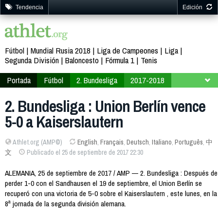
Tendencia
Edición
Fútbol
Mundial Rusia 2018
Liga de Campeones
Liga
Segunda División
Baloncesto
Fórmula 1
Tenis
Portada
Fútbol
2. Bundesliga
2017-2018
Jornada 8
2. Bundesliga : Union Berlín vence
5-0 a Kaiserslautern
Athlet.org (AMP©)
English
,
Français
,
Deutsch
,
Italiano
,
Português
,
中
文
Publicado el 25 de septiembre de 2017 22:30
ALEMANIA, 25 de septiembre de 2017 / AMP — 2. Bundesliga : Después de
perder 1-0 con el Sandhausen el 19 de septiembre, el Union Berlín se
recuperó con una victoria de 5-0 sobre el Kaiserslautern , este lunes, en la
8ª jornada de la segunda división alemana.