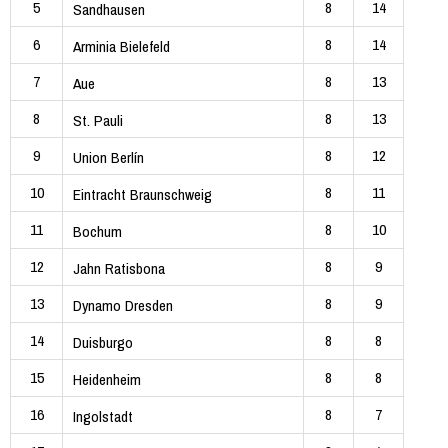
5
8
14
Sandhausen
6
8
14
Arminia Bielefeld
7
8
13
Aue
8
8
13
St. Pauli
9
8
12
Union Berlín
10
8
11
Eintracht Braunschweig
11
8
10
Bochum
12
8
9
Jahn Ratisbona
13
8
9
Dynamo Dresden
14
8
8
Duisburgo
15
8
8
Heidenheim
16
8
7
Ingolstadt