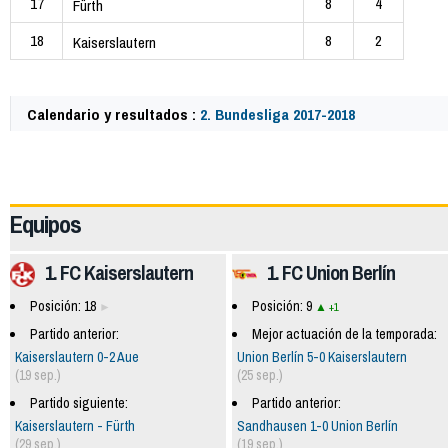
17
8
4
Fürth
18
8
2
Kaiserslautern
Calendario y resultados :
2. Bundesliga 2017-2018
61659
Equipos
1. FC Kaiserslautern
1. FC Union Berlín
Posición: 18
Posición: 9
+1
Partido anterior:
Mejor actuación de la temporada:
Kaiserslautern 0-2 Aue
Union Berlín 5-0 Kaiserslautern
(19 sep.)
(25 sep.)
Partido siguiente:
Partido anterior:
Kaiserslautern - Fürth
Sandhausen 1-0 Union Berlín
(29 sep.)
(19 sep.)