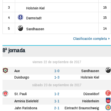
3
16
Holstein Kiel
4
15
Darmstadt
5
14
Sandhausen
Clasificación completa
8ª jornada
viernes 22 de septiembre de 2017
Aue
1-0
Sandhausen
Duisburgo
1-3
Holstein Kiel
sábado 23 de septiembre de 2017
St. Pauli
1-2
Düsseldorf
Arminia Bielefeld
1-1
Heidenheim
Jahn Ratisbona
2-1
Eintracht Braunschweig