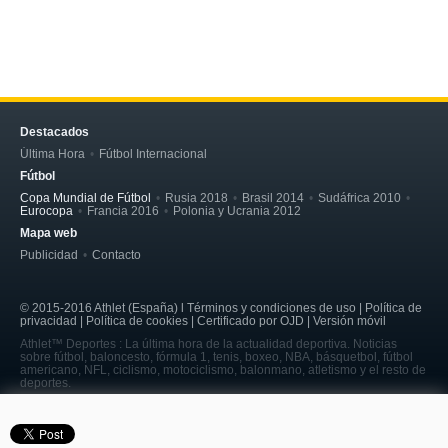
Destacados
Última Hora
Fútbol Internacional
Fútbol
Copa Mundial de Fútbol
Rusia 2018
Brasil 2014
Sudáfrica 2010
Eurocopa
Francia 2016
Polonia y Ucrania 2012
Mapa web
Publicidad
Contacto
© 2015-2016 Athlet (España) l Términos y condiciones de uso | Política de
privacidad | Política de cookies | Certificado por OJD | Versión móvil
Athlet™ Deportes : La última hora de la actualidad deportiva. Noticias
sobre fútbol, baloncesto, fórmula 1, tenis, boxeo, NBA, básquetbol, fútbol
americano, NFL, ciclismo, motociclismo, balonmano, atletismo y el resto de
deportes.
page served in 0.188s (4,1)