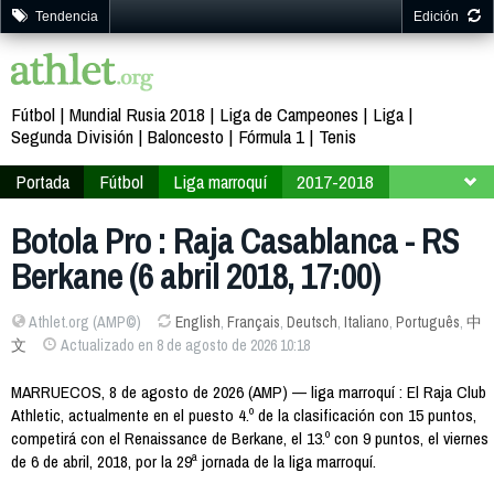
Tendencia
Edición
Fútbol
Mundial Rusia 2018
Liga de Campeones
Liga
Segunda División
Baloncesto
Fórmula 1
Tenis
Portada
Fútbol
Liga marroquí
2017-2018
Jornada 29
Botola Pro : Raja Casablanca - RS
Berkane (6 abril 2018, 17:00)
Athlet.org (AMP©)
English
,
Français
,
Deutsch
,
Italiano
,
Português
,
中
文
Actualizado en 8 de agosto de 2026 10:18
MARRUECOS, 8 de agosto de 2026 (AMP) — liga marroquí : El Raja Club
Athletic, actualmente en el puesto 4.º de la clasificación con 15 puntos,
competirá con el Renaissance de Berkane, el 13.º con 9 puntos, el viernes
de 6 de abril, 2018, por la 29ª jornada de la liga marroquí.