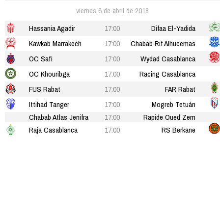
viernes 6 de abril de 2018
Hassania Agadir
17:00
Difaa El-Yadida
Kawkab Marrakech
17:00
Chabab Rif Alhucemas
OC Safi
17:00
Wydad Casablanca
OC Khouribga
17:00
Racing Casablanca
FUS Rabat
17:00
FAR Rabat
Ittihad Tanger
17:00
Mogreb Tetuán
Chabab Atlas Jenifra
17:00
Rapide Oued Zem
Raja Casablanca
17:00
RS Berkane