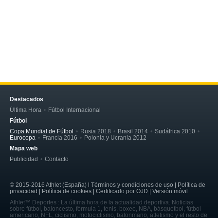
Destacados
Última Hora
Fútbol Internacional
Fútbol
Copa Mundial de Fútbol
Rusia 2018
Brasil 2014
Sudáfrica 2010
Eurocopa
Francia 2016
Polonia y Ucrania 2012
Mapa web
Publicidad
Contacto
© 2015-2016 Athlet (España) l Términos y condiciones de uso | Política de
privacidad | Política de cookies | Certificado por OJD | Versión móvil
Athlet™ Deportes : La última hora de la actualidad deportiva. Noticias
sobre fútbol, baloncesto, fórmula 1, tenis, boxeo, NBA, básquetbol, fútbol
americano, NFL, ciclismo, motociclismo, balonmano, atletismo y el resto de