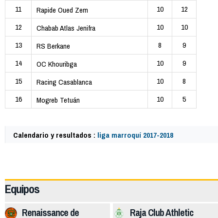
11
10
12
Rapide Oued Zem
12
10
10
Chabab Atlas Jenifra
13
8
9
RS Berkane
14
10
9
OC Khouribga
15
10
8
Racing Casablanca
16
10
5
Mogreb Tetuán
Calendario y resultados :
liga marroquí 2017-2018
64016
Equipos
Renaissance de
Raja Club Athletic