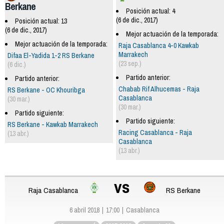
Berkane
Posición actual: 4
(6 de dic., 2017)
Posición actual: 13
(6 de dic., 2017)
Mejor actuación de la temporada:
Mejor actuación de la temporada:
Raja Casablanca 4-0 Kawkab
Marrakech
Difaa El-Yadida 1-2 RS Berkane
(23 sep.)
(6 dic.)
Partido anterior:
Partido anterior:
Chabab Rif Alhucemas - Raja
RS Berkane - OC Khouribga
Casablanca
(30 mar.)
(30 mar.)
Partido siguiente:
Partido siguiente:
RS Berkane - Kawkab Marrakech
Racing Casablanca - Raja
(13 abr.)
Casablanca
(13 abr.)
vs
Raja Casablanca
RS Berkane
6 abril 2018
17:00
Casablanca