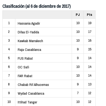
Clasificación (al 6 de diciembre de 2017)
PJ
Pts
1
10
19
Hassania Agadir
2
10
17
Difaa El-Yadida
3
10
16
Kawkab Marrakech
4
9
15
Raja Casablanca
5
9
14
FUS Rabat
6
10
14
OC Safi
7
10
14
FAR Rabat
8
9
13
Chabab Rif Alhucemas
9
7
12
Wydad Casablanca
10
10
12
Ittihad Tanger