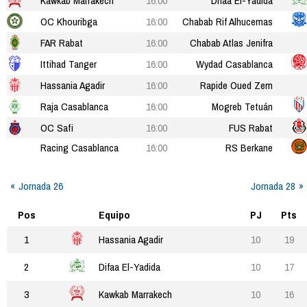
Kawkab Marrakech
16:00
Difaa El-Yadida
OC Khouribga
16:00
Chabab Rif Alhucemas
FAR Rabat
16:00
Chabab Atlas Jenifra
Ittihad Tanger
16:00
Wydad Casablanca
Hassania Agadir
16:00
Rapide Oued Zem
Raja Casablanca
16:00
Mogreb Tetuán
OC Safi
16:00
FUS Rabat
Racing Casablanca
16:00
RS Berkane
Jornada 26
Jornada 28
Pos
Equipo
PJ
Pts
1
Hassania Agadir
10
19
2
Difaa El-Yadida
10
17
3
Kawkab Marrakech
10
16