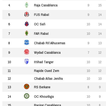
4
Raja Casablanca
9
15
5
FUS Rabat
9
14
6
OC Safi
10
14
7
FAR Rabat
10
14
8
Chabab Rif Alhucemas
9
13
9
Wydad Casablanca
7
12
10
Ittihad Tanger
10
12
11
Rapide Oued Zem
10
12
12
Chabab Atlas Jenifra
10
10
13
RS Berkane
8
9
14
OC Khouribga
10
9
15
Racing Casablanca
10
8