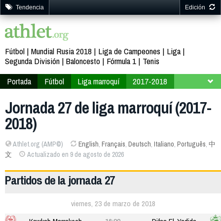
Tendencia
Edición
Fútbol
Mundial Rusia 2018
Liga de Campeones
Liga
Segunda División
Baloncesto
Fórmula 1
Tenis
Portada
Fútbol
Liga marroquí
2017-2018
Jornada 27
Jornada 27 de liga marroquí (2017-
2018)
Athlet.org (AMP©)
English
,
Français
,
Deutsch
,
Italiano
,
Português
,
中
文
Actualizado en 9 de agosto de 2026
Partidos de la jornada 27
viernes, 23 de marzo de 2018