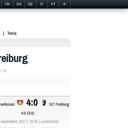
FR
EN
DE
IT
PT
中
1
Tenis
reiburg
17:30
4:0
everkusen
SC Freiburg
4:0 (3:0)
 septiembre 2017
15:30
Leverkusen