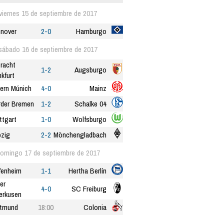
viernes 15 de septiembre de 2017
nover
2-0
Hamburgo
sábado 16 de septiembre de 2017
tracht
1-2
Augsburgo
nkfurt
ern Múnich
4-0
Mainz
der Bremen
1-2
Schalke 04
ttgart
1-0
Wolfsburgo
pzig
2-2
Mönchengladbach
omingo 17 de septiembre de 2017
fenheim
1-1
Hertha Berlín
er
4-0
SC Freiburg
erkusen
tmund
18:00
Colonia