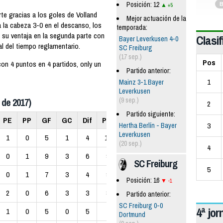
Posición: 12
B
+5
te gracias a los goles de Volland
Mejor actuación de la
 a la cabeza 3-0 en el descanso, los
temporada:
 su ventaja en la segunda parte con
Clasif
Bayer Leverkusen 4-0
al del tiempo reglamentario.
SC Freiburg
(17 sep.)
Pos
con 4 puntos en 4 partidos, only un
Partido anterior:
1
Mainz 3-1 Bayer
Leverkusen
(9 sep.)
 de 2017)
2
Partido siguiente:
PE
PP
GF
GC
Dif
Pts
3
Hertha Berlín - Bayer
Leverkusen
1
0
5
1
4
10
(20 sep.)
4
0
1
9
3
6
9
SC Freiburg
5
0
1
7
3
4
9
Posición: 16
-1
2
0
6
3
3
8
Partido anterior:
SC Freiburg 0-0
4ª jo
1
0
5
0
5
7
Dortmund