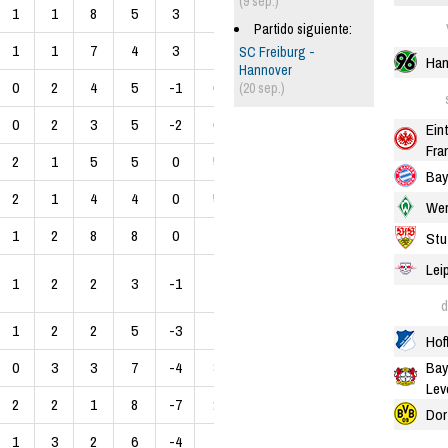
(9 sep.)
1
1
8
5
3
7
Partido siguiente:
1
1
7
4
3
7
SC Freiburg -
Han
Hannover
0
2
4
5
-1
6
(20 sep.)
0
2
3
5
-2
6
Ein
Fra
2
1
5
5
0
5
Bay
2
1
4
4
0
5
Wer
1
2
8
8
0
4
Stu
Lei
1
2
2
3
-1
4
d
1
2
2
5
-3
4
Hof
Bay
0
3
3
7
-4
3
Lev
2
2
1
8
-7
2
Dor
1
3
2
6
-4
1