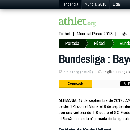
Tendencia
Mundial 2018
Liga
Fútbol
Mundial Rusia 2018
Liga
Portada
Fútbol
Bunde
Bundesliga : Bay
Athlet.org (AMP©)
English
,
Françai
Compartir
ALEMANIA, 17 de septiembre de 2017 / A
perder 3-1 con el Mainz el 9 de septiembr
con una victoria de 4-0 sobre el SC Frei
el BayArena, en la 4ª jornada de la liga al