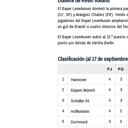
Doblete de Kevin Volland
El Bayer Leverkusen dominó la primera par
(21', 34') y Aranguiz Charlez (29'). Yendo
jugadores del Bayer Leverkusen ampliaron
un gol de Brandt a cuatro minutos del fin
El Bayer Leverkusen subió al 12.º puesto 
punto por detrás de Hertha Berlín.
Clasificación (al 17 de septiembre
PJ
PG
1
4
3
Hannover
2
4
3
Bayern Múnich
3
4
3
Schalke 04
4
4
2
Hoffenheim
5
3
2
Dortmund