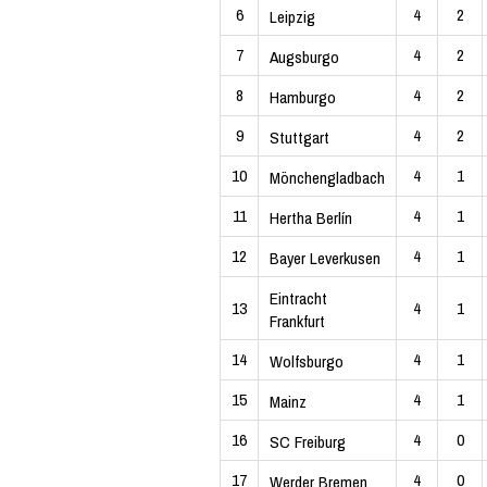
6
4
2
Leipzig
7
4
2
Augsburgo
8
4
2
Hamburgo
9
4
2
Stuttgart
10
4
1
Mönchengladbach
11
4
1
Hertha Berlín
12
4
1
Bayer Leverkusen
Eintracht
13
4
1
Frankfurt
14
4
1
Wolfsburgo
15
4
1
Mainz
16
4
0
SC Freiburg
17
4
0
Werder Bremen