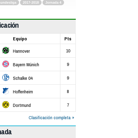
undesliga
2017-2018
Jornada 4
icación
Equipo
Pts
10
Hannover
9
Bayern Múnich
9
Schalke 04
8
Hoffenheim
7
Dortmund
Clasificación completa
rnada