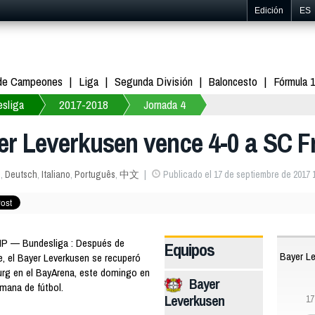
Edición
ES
 de Campeones
Liga
Segunda División
Baloncesto
Fórmula 
sliga
2017-2018
Jornada 4
er Leverkusen vence 4-0 a SC F
s
,
Deutsch
,
Italiano
,
Português
,
中文
Publicado el 17 de septiembre de 2017 
MP — Bundesliga : Después de
Equipos
Bayer L
e, el Bayer Leverkusen se recuperó
burg en el BayArena, este domingo en
Bayer
emana de fútbol.
Leverkusen
17