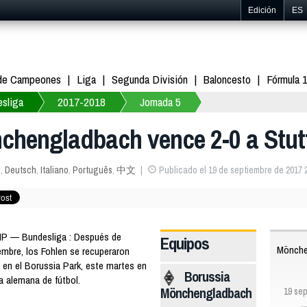
Edición
ES
 de Campeones
Liga
Segunda División
Baloncesto
Fórmula 
sliga
2017-2018
Jornada 5
chengladbach vence 2-0 a Stut
s
,
Deutsch
,
Italiano
,
Português
,
中文
Publicado el 19 de septiembre de 2017 
MP — Bundesliga : Después de
Equipos
Mönche
embre, los Fohlen se recuperaron
t en el Borussia Park, este martes en
Borussia
ga alemana de fútbol.
Mönchengladbach
19 sep