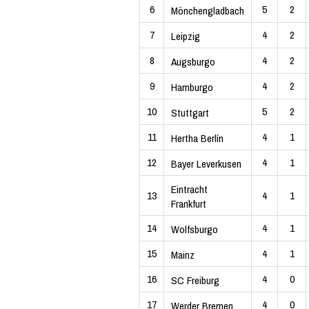
6
5
2
Mönchengladbach
7
4
2
Leipzig
8
4
2
Augsburgo
9
4
2
Hamburgo
10
5
2
Stuttgart
11
4
1
Hertha Berlín
12
4
1
Bayer Leverkusen
Eintracht
13
4
1
Frankfurt
14
4
1
Wolfsburgo
15
4
1
Mainz
16
4
0
SC Freiburg
17
4
0
Werder Bremen