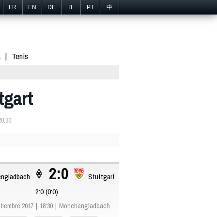
FR
EN
DE
IT
PT
中
1
Tenis
tgart
20:30
2:0
ngladbach
Stuttgart
2:0 (0:0)
tiembre 2017
18:30
Mönchengladbach