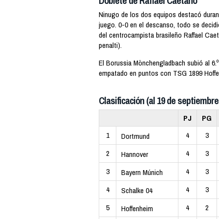
Doblete de Raffael Caetano
Ninugo de los dos equipos destacó duran
juego. 0-0 en el descanso, todo se decidi
del centrocampista brasileño Raffael Caet
penalti).
El Borussia Mönchengladbach subió al 6.º
empatado en puntos con TSG 1899 Hoffen
Clasificación (al 19 de septiembre
PJ
PG
1
4
3
Dortmund
2
4
3
Hannover
3
4
3
Bayern Múnich
4
4
3
Schalke 04
5
4
2
Hoffenheim