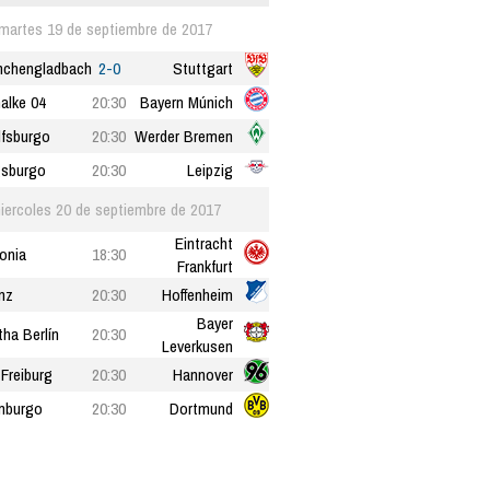
martes 19 de septiembre de 2017
chengladbach
2-0
Stuttgart
alke 04
20:30
Bayern Múnich
fsburgo
20:30
Werder Bremen
sburgo
20:30
Leipzig
iercoles 20 de septiembre de 2017
Eintracht
onia
18:30
Frankfurt
nz
20:30
Hoffenheim
Bayer
tha Berlín
20:30
Leverkusen
Freiburg
20:30
Hannover
mburgo
20:30
Dortmund