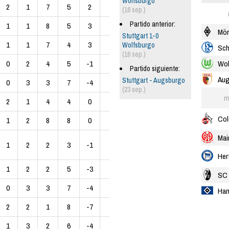
Wolfsburgo
2
1
7
5
2
8
(16 sep.)
Partido anterior:
1
1
8
5
3
7
Mön
Stuttgart 1-0
1
1
7
4
3
7
Wolfsburgo
Sch
(16 sep.)
Wol
0
2
4
5
-1
6
Partido siguiente:
Aug
Stuttgart - Augsburgo
0
3
3
7
-4
6
(23 sep.)
m
2
1
4
4
0
5
Col
1
2
8
8
0
4
Mai
1
2
2
3
-1
4
Her
1
2
2
5
-3
4
SC 
0
3
3
7
-4
3
Ha
2
2
1
8
-7
2
1
3
2
6
-4
1