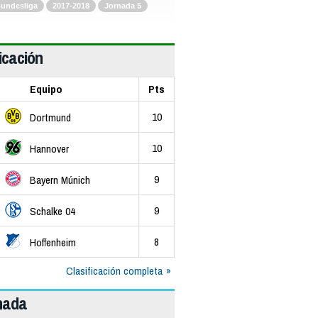
undesliga
2017-2018
Jornada 5
icación
Equipo
Pts
10
Dortmund
10
Hannover
9
Bayern Múnich
9
Schalke 04
8
Hoffenheim
Clasificación completa
rnada