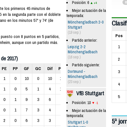
Posición: 6
B
+4
te los primeros 45 minutos de
Mejor actuación de la
ó en la segunda parte con el doblete
temporada:
ano en los minutos 57' y 74' (de
Clasif
Mönchengladbach 2-0
Stuttgart
(19 sep.)
Pos
 puesto con 8 puntos en 5 partidos,
Partido anterior:
heim, aunque con un partido más.
1
Leipzig 2-2
Mönchengladbach
(16 sep.)
 de 2017)
2
Partido siguiente:
PE
PP
GF
GC
Dif
Pts
3
Dortmund -
Mönchengladbach
1
0
10
0
10
10
(23 sep.)
4
1
0
5
1
4
10
VfB Stuttgart
5
0
1
9
3
6
9
Posición: 10
-1
0
1
7
3
4
9
Mejor actuación de la
temporada:
5ª jo
2
0
6
3
3
8
Stuttgart 1-0