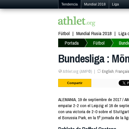
Tendencia
Mundial 2018
Liga
Fútbol
Mundial Rusia 2018
Liga
Portada
Fútbol
Bunde
Bundesliga : Mön
Athlet.org (AMP©)
English
,
Françai
Compartir
ALEMANIA, 19 de septiembre de 2017 / A
empatar 2-2 con el Leipzig el 16 de septi
con una victoria de 2-0 sobre el Stuttgar
el Borussia Park, en la 5ª jornada de la li