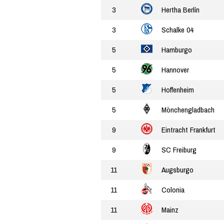
3
Hertha Berlín
3
Schalke 04
5
Hamburgo
5
Hannover
5
Hoffenheim
5
Mönchengladbach
9
Eintracht Frankfurt
9
SC Freiburg
11
Augsburgo
11
Colonia
11
Mainz