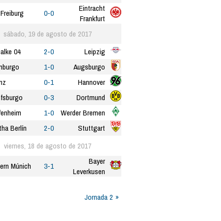
Eintracht
Freiburg
0-0
Frankfurt
sábado, 19 de agosto de 2017
alke 04
2-0
Leipzig
mburgo
1-0
Augsburgo
nz
0-1
Hannover
fsburgo
0-3
Dortmund
fenheim
1-0
Werder Bremen
tha Berlín
2-0
Stuttgart
viernes, 18 de agosto de 2017
Bayer
ern Múnich
3-1
Leverkusen
Jornada 2