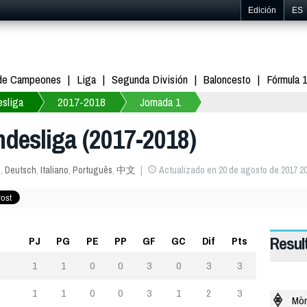
Edición
ES
 de Campeones
Liga
Segunda División
Baloncesto
Fórmula 
sliga
2017-2018
Jornada 1
desliga (2017-2018)
s
,
Deutsch
,
Italiano
,
Português
,
中文
Actualizado en 20 de agosto de 2017 20
Resul
PJ
PG
PE
PP
GF
GC
Dif
Pts
1
1
0
0
3
0
3
3
1
1
0
0
3
1
2
3
Mön