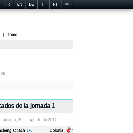
FR
EN
DE
IT
PT
中
1
Tenis
:00
tados de la jornada 1
domingo, 20 de agosto de 2017
chengladbach
1-0
Colonia