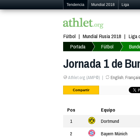
Tendencia
Mundial 2018
Liga
Fútbol
Mundial Rusia 2018
Liga
Portada
Fútbol
Bunde
Jornada 1 de Bun
Athlet.org (AMP©)
English
,
Françai
Compartir
Pos
Equipo
1
Dortmund
2
Bayern Múnich