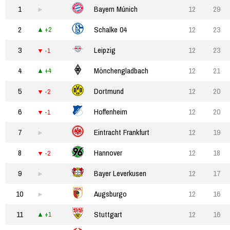
1
Bayern Múnich
12
29
2
Schalke 04
12
23
+2
3
Leipzig
12
23
-1
4
Mönchengladbach
12
21
+4
5
Dortmund
12
20
-2
6
Hoffenheim
12
20
-1
7
Eintracht Frankfurt
12
19
8
Hannover
12
18
-2
9
Bayer Leverkusen
12
17
10
Augsburgo
12
16
11
Stuttgart
12
16
+1