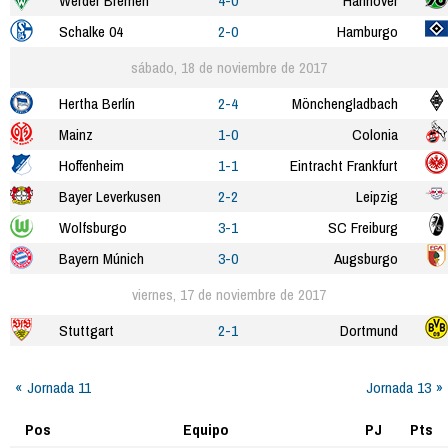
Werder Bremen
4-0
Hannover
Schalke 04
2-0
Hamburgo
sábado, 18 de noviembre de 2017
Hertha Berlín
2-4
Mönchengladbach
Mainz
1-0
Colonia
Hoffenheim
1-1
Eintracht Frankfurt
Bayer Leverkusen
2-2
Leipzig
Wolfsburgo
3-1
SC Freiburg
Bayern Múnich
3-0
Augsburgo
viernes, 17 de noviembre de 2017
Stuttgart
2-1
Dortmund
Jornada 11
Jornada 13
Pos
Equipo
PJ
Pts