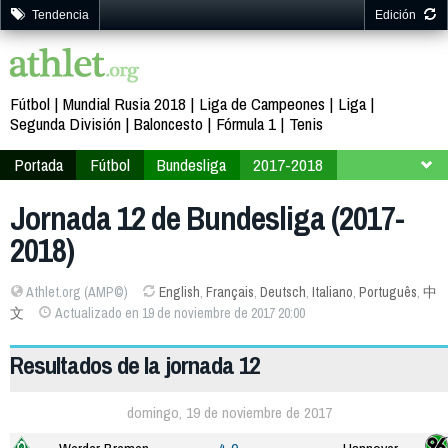
Tendencia
Edición
Fútbol
Mundial Rusia 2018
Liga de Campeones
Liga
Segunda División
Baloncesto
Fórmula 1
Tenis
Portada
Fútbol
Bundesliga
2017-2018
Jornada 12
Jornada 12 de Bundesliga (2017-
2018)
Athlet.org (AMP©)
English
,
Français
,
Deutsch
,
Italiano
,
Português
,
中
文
Actualizado en 19 de noviembre de 2017 20:00
Resultados de la jornada 12
domingo, 19 de noviembre de 2017