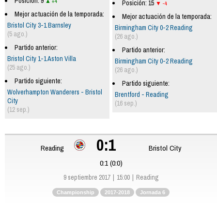
Posición: 9
+4
Posición: 15
-4
Mejor actuación de la temporada:
Mejor actuación de la temporada:
Bristol City 3-1 Barnsley
Birmingham City 0-2 Reading
(5 ago.)
(26 ago.)
Partido anterior:
Partido anterior:
Bristol City 1-1 Aston Villa
Birmingham City 0-2 Reading
(25 ago.)
(26 ago.)
Partido siguiente:
Partido siguiente:
Wolverhampton Wanderers - Bristol
Brentford - Reading
City
(16 sep.)
(12 sep.)
0:1
Reading
Bristol City
0:1 (0:0)
9 septiembre 2017
15:00
Reading
Championship
2017-2018
Jornada 6