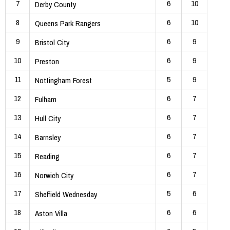
7
6
10
Derby County
8
6
10
Queens Park Rangers
9
6
9
Bristol City
10
6
9
Preston
11
5
9
Nottingham Forest
12
6
7
Fulham
13
6
7
Hull City
14
6
7
Barnsley
15
6
7
Reading
16
6
7
Norwich City
17
5
6
Sheffield Wednesday
18
6
6
Aston Villa