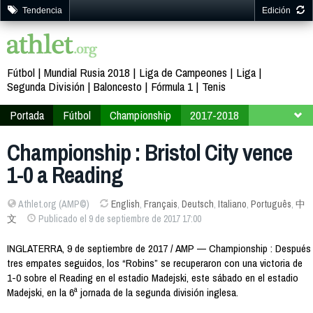
Tendencia
Edición
Fútbol
Mundial Rusia 2018
Liga de Campeones
Liga
Segunda División
Baloncesto
Fórmula 1
Tenis
Portada
Fútbol
Championship
2017-2018
Jornada 6
Championship : Bristol City vence
1-0 a Reading
Athlet.org (AMP©)
English
,
Français
,
Deutsch
,
Italiano
,
Português
,
中
文
Publicado el 9 de septiembre de 2017 17:00
INGLATERRA, 9 de septiembre de 2017 / AMP — Championship : Después
tres empates seguidos, los “Robins” se recuperaron con una victoria de
1-0 sobre el Reading en el estadio Madejski, este sábado en el estadio
Madejski, en la 6ª jornada de la segunda división inglesa.