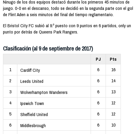
Ninugo de los dos equipos destacó durante los primeros 45 minutos de
juego. 0-0 en el descanso, todo se decidió en la segunda parte con el gol
de Flint Aden a seis minutos del final del tiempo reglamentario.
El Bristol City FC subió al 9.º puesto con 9 puntos en 6 partidos, only un
punto por detrás de Queens Park Rangers.
Clasificación (al 9 de septiembre de 2017)
PJ
Pts
1
6
16
Cardiff City
2
6
14
Leeds United
3
6
13
Wolverhampton Wanderers
4
6
12
Ipswich Town
5
6
12
Sheffield United
6
6
10
Middlesbrough