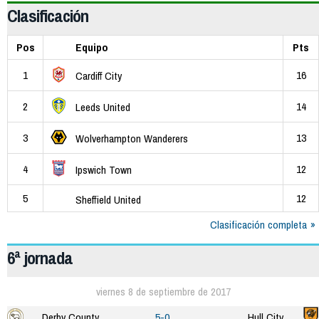
Clasificación
Pos
Equipo
Pts
1
16
Cardiff City
2
14
Leeds United
3
13
Wolverhampton Wanderers
4
12
Ipswich Town
5
12
Sheffield United
Clasificación completa
6ª jornada
viernes 8 de septiembre de 2017
Derby County
5-0
Hull City