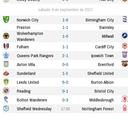
sábado 9 de septiembre de 2017
Norwich City
1-0
Birmingham City
Preston
1-1
Barnsley
Wolverhampton
1-0
Millwall
Wanderers
Fulham
1-1
Cardiff City
Queens Park Rangers
2-1
Ipswich Town
Aston Villa
0-0
Brentford
Sunderland
1-2
Sheffield United
Leeds United
5-0
Burton Albion
Reading
0-1
Bristol City
Bolton Wanderers
0-3
Middlesbrough
Sheffield Wednesday
17:30
Nottingham Forest