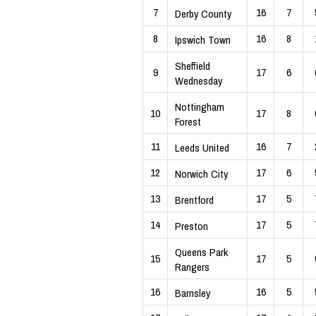
7
16
7
Derby County
8
16
8
Ipswich Town
Sheffield
9
17
6
Wednesday
Nottingham
10
17
8
Forest
11
16
7
Leeds United
12
17
6
Norwich City
13
17
5
Brentford
14
17
5
Preston
Queens Park
15
17
5
Rangers
16
16
5
Barnsley