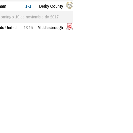
ham
1-1
Derby County
domingo 19 de noviembre de 2017
ds United
13:15
Middlesbrough