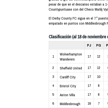
pesar de que en el descanso estaban a 1-
Countypuntuase con del Checo Matěj Vydr
El Derby County FC sigue en el 7.º puest
empatado en puntos con Middlesbrough 
Clasificación (al 18 de noviembre 
PJ
PG
Wolverhampton
1
17
12
Wanderers
2
17
12
Sheffield United
3
17
10
Cardiff City
4
17
8
Bristol City
5
17
8
Aston Villa
6
16
7
Middlesbrough