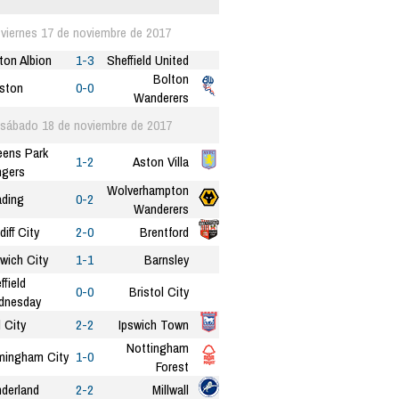
viernes 17 de noviembre de 2017
ton Albion
1-3
Sheffield United
Bolton
ston
0-0
Wanderers
sábado 18 de noviembre de 2017
ens Park
1-2
Aston Villa
gers
Wolverhampton
ding
0-2
Wanderers
diff City
2-0
Brentford
wich City
1-1
Barnsley
ffield
0-0
Bristol City
dnesday
l City
2-2
Ipswich Town
Nottingham
mingham City
1-0
Forest
derland
2-2
Millwall