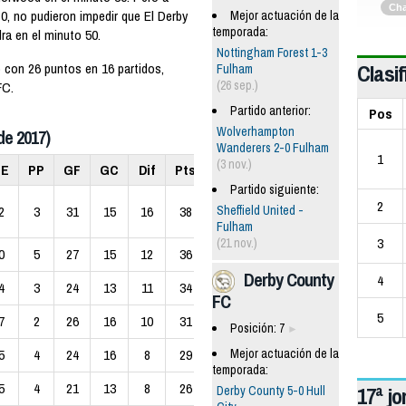
Ch
0, no pudieron impedir que El Derby
Mejor actuación de la
temporada:
a en el minuto 50.
Nottingham Forest 1-3
Clasif
o con 26 puntos en 16 partidos,
Fulham
(26 sep.)
FC.
Partido anterior:
Pos
Wolverhampton
de 2017)
Wanderers 2-0 Fulham
1
(3 nov.)
PE
PP
GF
GC
Dif
Pts
Partido siguiente:
2
Sheffield United -
2
3
31
15
16
38
Fulham
3
(21 nov.)
0
5
27
15
12
36
Derby County
4
4
3
24
13
11
34
FC
5
7
2
26
16
10
31
Posición: 7
Mejor actuación de la
5
4
24
16
8
29
temporada:
5
4
21
13
8
26
17ª j
Derby County 5-0 Hull