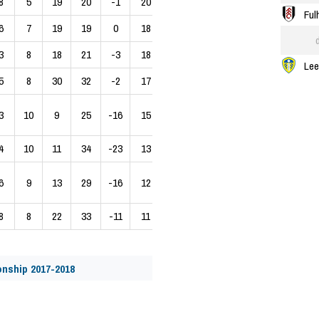
8
5
19
20
-1
20
Ful
6
7
19
19
0
18
3
8
18
21
-3
18
Lee
5
8
30
32
-2
17
3
10
9
25
-16
15
4
10
11
34
-23
13
6
9
13
29
-16
12
8
8
22
33
-11
11
nship 2017-2018