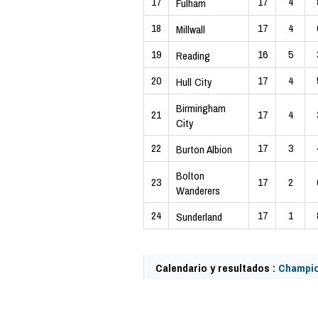
17
17
4
Fulham
18
17
4
Millwall
19
16
5
Reading
20
17
4
Hull City
Birmingham
21
17
4
City
22
17
3
Burton Albion
Bolton
23
17
2
Wanderers
24
17
1
Sunderland
Calendario y resultados :
Champio