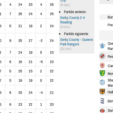
City
5
4
24
20
4
26
(8 sep.)
Partido anterior:
1
7
28
24
4
25
Bur
Derby County 2-4
Reading
Pre
6
5
21
19
2
24
(4 nov.)
Partido siguiente:
Derby County - Queens
0
9
25
27
-2
24
Que
Park Rangers
Ran
(21 nov.)
2
7
24
19
5
23
Rea
5
6
16
21
-5
23
Car
7
5
25
23
2
22
Nor
She
7
5
19
19
0
22
We
Hul
6
6
20
24
-4
21
Bir
5
6
23
22
1
20
Sun