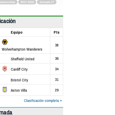
ampionship
2017-2018
Jornada 17
icación
Equipo
Pts
38
Wolverhampton Wanderers
36
Sheffield United
34
Cardiff City
31
Bristol City
29
Aston Villa
Clasificación completa
ornada