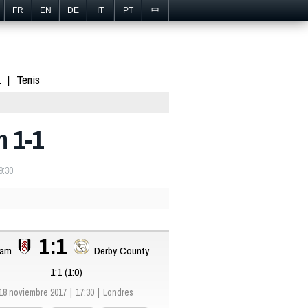
FR
EN
DE
IT
PT
中
1
Tenis
 1-1
9:30
1:1
ham
Derby County
1:1 (1:0)
18 noviembre 2017
17:30
Londres