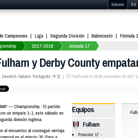
Edición
ES
 de Campeones
Liga
Segunda División
Baloncesto
Fórmula 
pionship
2017-2018
Jornada 17
Fulham y Derby County empatan
s
,
Deutsch
,
Italiano
,
Português
,
中文
Publicado el 18 de noviembre de 2017 1
AMP — Championship : El partido
Equipos
Ful
 con un empate 1-1, este sábado en
egunda división inglesa.
Fulham
 el encuentro al conseguir ventaja
Posición: 17
Norwood en el minuto 30. Pero a