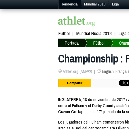
Tendencia
Mundial 2018
Liga
Fútbol
Mundial Rusia 2018
Liga
Portada
Fútbol
Cham
Championship : 
Athlet.org (AMP©)
English
,
Françai
Compartir
INGLATERRA, 18 de noviembre de 2017 / 
entre el Fulham y el Derby County acabó
Craven Cottage, en la 17ª jornada de la s
Los jugadores del Fulham comenzaron bien
gracias al gol del centrocampista Oliver 