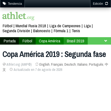
Tendencia
Edición
Fútbol
Mundial Rusia 2018
Liga de Campeones
Liga
Segunda División
Baloncesto
Fórmula 1
Tenis
Portada
Fútbol
Copa América
Brasil 2019
Segunda fase
Copa América 2019 : Segunda fase
Athlet.org (AMP©)
English
,
Français
,
Deutsch
,
Italiano
,
Português
,
中
文
Actualizado en 7 de agosto de 2026
2237