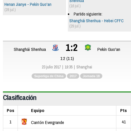
Shenhua
Henan Jianye - Pekín Guo'an
(16 jul.)
(28 jul.)
Partido siguiente:
Shanghái Shenhua - Hebei CFFC
(29 jul.)
1:2
Shanghái Shenhua
Pekín Guo'an
1:2 (1:1)
23 julio 2017
19:35
Shanghai
Superliga de China
2017
Jornada 18
Clasificación
Pos
Equipo
Pts
1
41
Cantón Evergrande