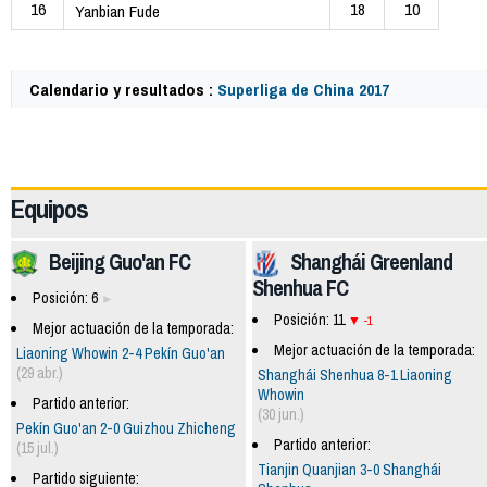
16
18
10
Yanbian Fude
Calendario y resultados :
Superliga de China 2017
63558
Equipos
Beijing Guo'an FC
Shanghái Greenland
Shenhua FC
Posición: 6
Posición: 11
-1
Mejor actuación de la temporada:
Mejor actuación de la temporada:
Liaoning Whowin 2-4 Pekín Guo'an
(29 abr.)
Shanghái Shenhua 8-1 Liaoning
Whowin
Partido anterior:
(30 jun.)
Pekín Guo'an 2-0 Guizhou Zhicheng
Partido anterior:
(15 jul.)
Tianjin Quanjian 3-0 Shanghái
Partido siguiente: