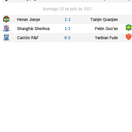
domingo 23 de julio de 2017
Henan Jianye
1-1
Tianjin Quanjian
Shanghái Shenhua
1-2
Pekín Guo'an
Cantón R&F
6-2
Yanbian Fude