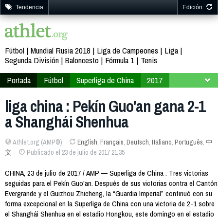
Tendencia
Edición
Fútbol
Mundial Rusia 2018
Liga de Campeones
Liga
Segunda División
Baloncesto
Fórmula 1
Tenis
Portada
Fútbol
Superliga de China
2017
Jornada 18
liga china : Pekín Guo'an gana 2-1
a Shanghái Shenhua
Athlet.org (AMP©)
English
,
Français
,
Deutsch
,
Italiano
,
Português
,
中
文
Publicado el 23 de julio de 2017 21:35
CHINA, 23 de julio de 2017 / AMP — Superliga de China : Tres victorias
seguidas para el Pekín Guo'an. Después de sus victorias contra el Cantón
Evergrande y el Guizhou Zhicheng, la “Guardia Imperial” continuó con su
forma excepcional en la Superliga de China con una victoria de 2-1 sobre
el Shanghái Shenhua en el estadio Hongkou, este domingo en el estadio