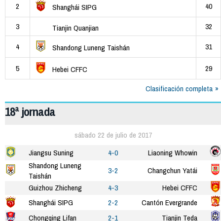
2
40
Shanghái SIPG
3
32
Tianjin Quanjian
4
31
Shandong Luneng Taishán
5
29
Hebei CFFC
Clasificación completa
18ª jornada
sábado 22 de julio de 2017
Jiangsu Suning
4-0
Liaoning Whowin
Shandong Luneng
3-2
Changchun Yatái
Taishán
Guizhou Zhicheng
4-3
Hebei CFFC
Shanghái SIPG
2-2
Cantón Evergrande
Chongqing Lifan
2-1
Tianjin Teda