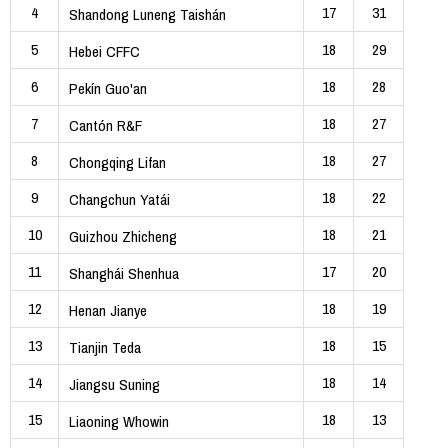
4
17
31
Shandong Luneng Taishán
5
18
29
Hebei CFFC
6
18
28
Pekín Guo'an
7
18
27
Cantón R&F
8
18
27
Chongqing Lifan
9
18
22
Changchun Yatái
10
18
21
Guizhou Zhicheng
11
17
20
Shanghái Shenhua
12
18
19
Henan Jianye
13
18
15
Tianjin Teda
14
18
14
Jiangsu Suning
15
18
13
Liaoning Whowin