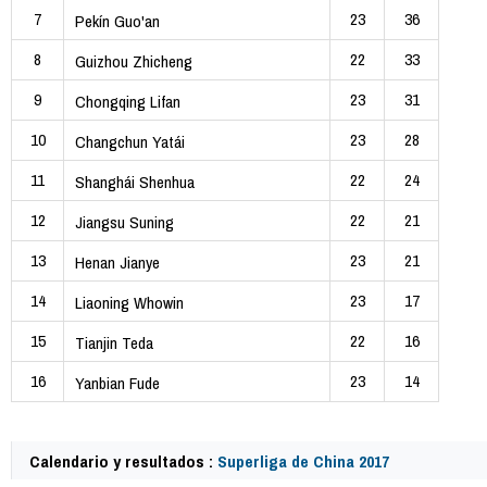
7
23
36
Pekín Guo'an
8
22
33
Guizhou Zhicheng
9
23
31
Chongqing Lifan
10
23
28
Changchun Yatái
11
22
24
Shanghái Shenhua
12
22
21
Jiangsu Suning
13
23
21
Henan Jianye
14
23
17
Liaoning Whowin
15
22
16
Tianjin Teda
16
23
14
Yanbian Fude
Calendario y resultados :
Superliga de China 2017