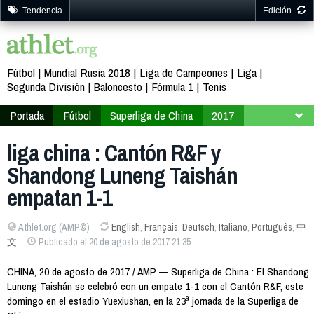
Tendencia
Edición
Fútbol
Mundial Rusia 2018
Liga de Campeones
Liga
Segunda División
Baloncesto
Fórmula 1
Tenis
Portada
Fútbol
Superliga de China
2017
Jornada 23
liga china : Cantón R&F y
Shandong Luneng Taishán
empatan 1-1
Athlet.org (AMP©)
English
,
Français
,
Deutsch
,
Italiano
,
Português
,
中
文
Publicado el 20 de agosto de 2017 21:35
CHINA, 20 de agosto de 2017 / AMP — Superliga de China : El Shandong
Luneng Taishán se celebró con un empate 1-1 con el Cantón R&F, este
domingo en el estadio Yuexiushan, en la 23ª jornada de la Superliga de