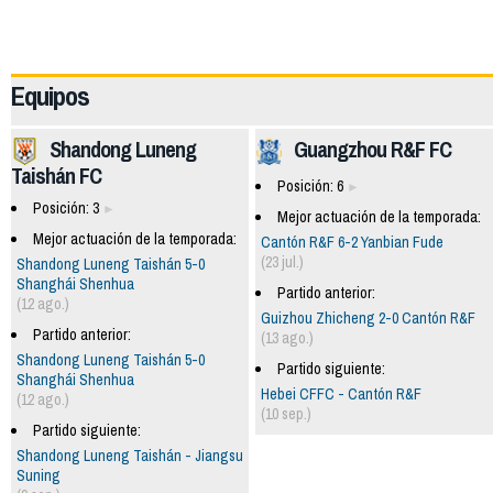
63596
Equipos
Shandong Luneng
Guangzhou R&F FC
Taishán FC
Posición: 6
Posición: 3
Mejor actuación de la temporada:
Mejor actuación de la temporada:
Cantón R&F 6-2 Yanbian Fude
(23 jul.)
Shandong Luneng Taishán 5-0
Shanghái Shenhua
Partido anterior:
(12 ago.)
Guizhou Zhicheng 2-0 Cantón R&F
Partido anterior:
(13 ago.)
Shandong Luneng Taishán 5-0
Partido siguiente:
Shanghái Shenhua
Hebei CFFC - Cantón R&F
(12 ago.)
(10 sep.)
Partido siguiente:
Shandong Luneng Taishán - Jiangsu
Suning