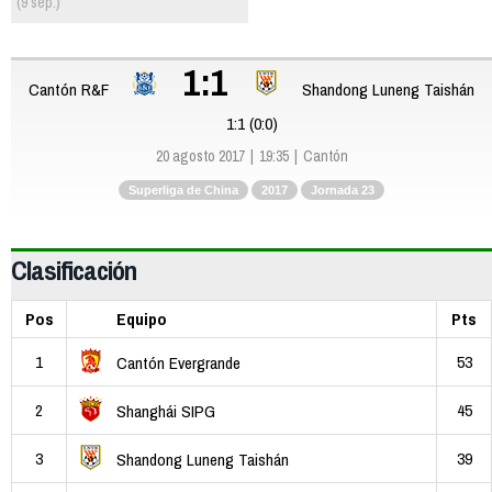
(9 sep.)
1:1
Cantón R&F
Shandong Luneng Taishán
1:1 (0:0)
20 agosto 2017
19:35
Cantón
Superliga de China
2017
Jornada 23
Clasificación
Pos
Equipo
Pts
1
53
Cantón Evergrande
2
45
Shanghái SIPG
3
39
Shandong Luneng Taishán