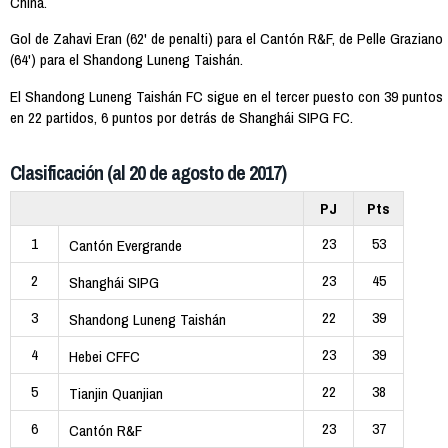
China.
Gol de Zahavi Eran (62' de penalti) para el Cantón R&F, de Pelle Graziano
(64') para el Shandong Luneng Taishán.
El Shandong Luneng Taishán FC sigue en el tercer puesto con 39 puntos
en 22 partidos, 6 puntos por detrás de Shanghái SIPG FC.
Clasificación (al 20 de agosto de 2017)
PJ
Pts
1
23
53
Cantón Evergrande
2
23
45
Shanghái SIPG
3
22
39
Shandong Luneng Taishán
4
23
39
Hebei CFFC
5
22
38
Tianjin Quanjian
6
23
37
Cantón R&F