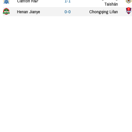
Cantón R&F
1-1
Taishán
Henan Jianye
0-0
Chongqing Lifan