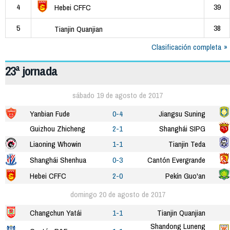
4
39
Hebei CFFC
5
38
Tianjin Quanjian
Clasificación completa
23ª jornada
sábado 19 de agosto de 2017
Yanbian Fude
0-4
Jiangsu Suning
Guizhou Zhicheng
2-1
Shanghái SIPG
Liaoning Whowin
1-1
Tianjin Teda
Shanghái Shenhua
0-3
Cantón Evergrande
Hebei CFFC
2-0
Pekín Guo'an
domingo 20 de agosto de 2017
Changchun Yatái
1-1
Tianjin Quanjian
Shandong Luneng