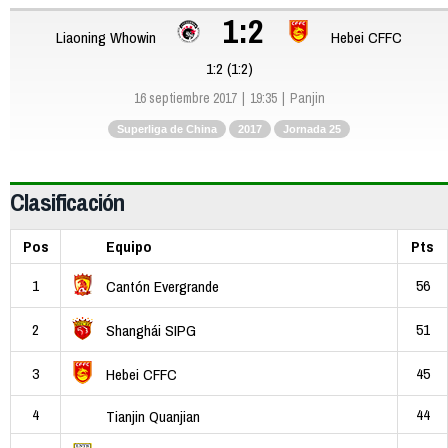
1:2
Liaoning Whowin
Hebei CFFC
1:2 (1:2)
16 septiembre 2017
19:35
Panjin
Superliga de China
2017
Jornada 25
Clasificación
Pos
Equipo
Pts
1
56
Cantón Evergrande
2
51
Shanghái SIPG
3
45
Hebei CFFC
4
44
Tianjin Quanjian