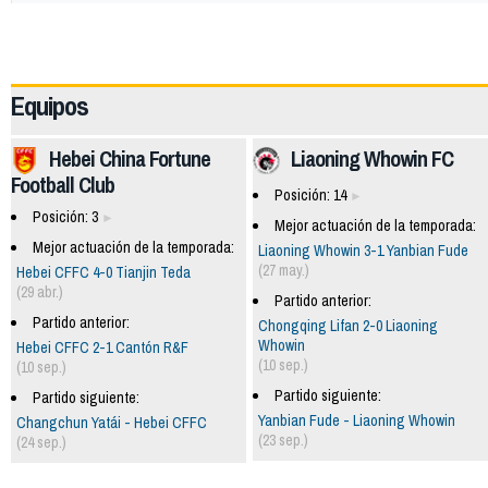
63611
Equipos
Hebei China Fortune
Liaoning Whowin FC
Football Club
Posición: 14
Posición: 3
Mejor actuación de la temporada:
Mejor actuación de la temporada:
Liaoning Whowin 3-1 Yanbian Fude
(27 may.)
Hebei CFFC 4-0 Tianjin Teda
(29 abr.)
Partido anterior:
Partido anterior:
Chongqing Lifan 2-0 Liaoning
Whowin
Hebei CFFC 2-1 Cantón R&F
(10 sep.)
(10 sep.)
Partido siguiente:
Partido siguiente:
Yanbian Fude - Liaoning Whowin
Changchun Yatái - Hebei CFFC
(23 sep.)
(24 sep.)