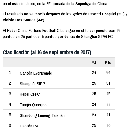
en el estadio Jinxiu, en la 25ª jornada de la Superliga de China.
El resultado no se movió después de los goles de Lavezzi Ezequiel (29') y
Aloisio Dos Santos (44').
El Hebei China Fortune Football Club sigue en el tercer puesto con 45
puntos en 25 partidos, 6 puntos por detrás de Shanghái SIPG FC.
Clasificación (al 16 de septiembre de 2017)
PJ
Pts
1
24
56
Cantón Evergrande
2
25
51
Shanghái SIPG
3
25
45
Hebei CFFC
4
24
44
Tianjin Quanjian
5
24
41
Shandong Luneng Taishán
6
25
40
Cantón R&F