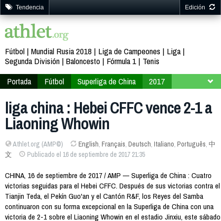
Tendencia
Edición
Fútbol
Mundial Rusia 2018
Liga de Campeones
Liga
Segunda División
Baloncesto
Fórmula 1
Tenis
Portada
Fútbol
Superliga de China
2017
Jornada 25
liga china : Hebei CFFC vence 2-1 a
Liaoning Whowin
Athlet.org (AMP©)
English
,
Français
,
Deutsch
,
Italiano
,
Português
,
中
文
Publicado el 16 de septiembre de 2017 21:35
CHINA, 16 de septiembre de 2017 / AMP — Superliga de China : Cuatro
victorias seguidas para el Hebei CFFC. Después de sus victorias contra el
Tianjin Teda, el Pekín Guo'an y el Cantón R&F, los Reyes del Samba
continuaron con su forma excepcional en la Superliga de China con una
victoria de 2-1 sobre el Liaoning Whowin en el estadio Jinxiu, este sábado