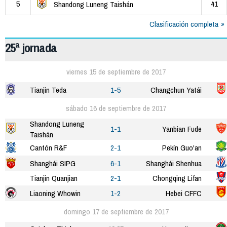
5
41
Shandong Luneng Taishán
Clasificación completa
25ª jornada
viernes 15 de septiembre de 2017
Tianjin Teda
1-5
Changchun Yatái
sábado 16 de septiembre de 2017
Shandong Luneng
1-1
Yanbian Fude
Taishán
Cantón R&F
2-1
Pekín Guo'an
Shanghái SIPG
6-1
Shanghái Shenhua
Tianjin Quanjian
2-1
Chongqing Lifan
Liaoning Whowin
1-2
Hebei CFFC
domingo 17 de septiembre de 2017