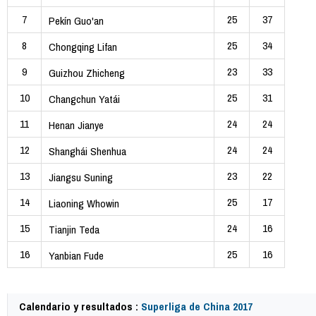
7
25
37
Pekín Guo'an
8
25
34
Chongqing Lifan
9
23
33
Guizhou Zhicheng
10
25
31
Changchun Yatái
11
24
24
Henan Jianye
12
24
24
Shanghái Shenhua
13
23
22
Jiangsu Suning
14
25
17
Liaoning Whowin
15
24
16
Tianjin Teda
16
25
16
Yanbian Fude
Calendario y resultados :
Superliga de China 2017