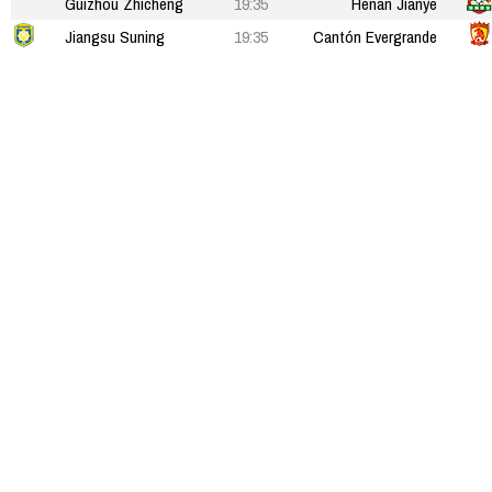
Guizhou Zhicheng
19:35
Henan Jianye
Jiangsu Suning
19:35
Cantón Evergrande