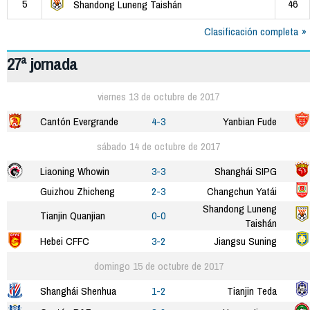
5
46
Shandong Luneng Taishán
Clasificación completa
27ª jornada
viernes 13 de octubre de 2017
Cantón Evergrande
4-3
Yanbian Fude
sábado 14 de octubre de 2017
Liaoning Whowin
3-3
Shanghái SIPG
Guizhou Zhicheng
2-3
Changchun Yatái
Shandong Luneng
Tianjin Quanjian
0-0
Taishán
Hebei CFFC
3-2
Jiangsu Suning
domingo 15 de octubre de 2017
Shanghái Shenhua
1-2
Tianjin Teda