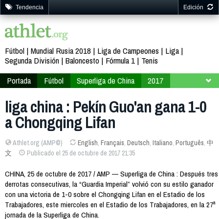
Tendencia
Edición
Fútbol
Mundial Rusia 2018
Liga de Campeones
Liga
Segunda División
Baloncesto
Fórmula 1
Tenis
Portada
Fútbol
Superliga de China
2017
Jornada 27
liga china : Pekín Guo'an gana 1-0
a Chongqing Lifan
Athlet.org (AMP©)
English
,
Français
,
Deutsch
,
Italiano
,
Português
,
中
文
Publicado el 25 de octubre de 2017 21:35
CHINA, 25 de octubre de 2017 / AMP — Superliga de China : Después tres
derrotas consecutivas, la “Guardia Imperial” volvió con su estilo ganador
con una victoria de 1-0 sobre el Chongqing Lifan en el Estadio de los
Trabajadores, este miercoles en el Estadio de los Trabajadores, en la 27ª
jornada de la Superliga de China.