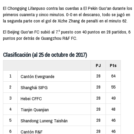
El Chongqing Lifanpuso contra las cuerdas a El Pekín Guo'an durante los
primeros cuarenta y cinco minutos. 0-0 en el descanso, todo se jugó en
la segunda parte con el gol de Xizhe Zhang de penalti en el minuto 62.
El Beijing Guo'an FC subió al 7.º puesto con 40 puntos en 28 partidos, 6
puntos por detrás de Guangzhou R&F FC.
Clasificación (al 25 de octubre de 2017)
PJ
Pts
1
28
64
Cantón Evergrande
2
28
55
Shanghái SIPG
3
28
49
Hebei CFFC
4
28
48
Tianjin Quanjian
5
28
46
Shandong Luneng Taishán
6
28
46
Cantón R&F