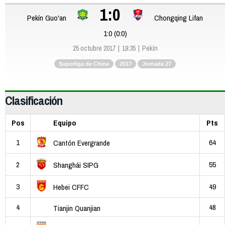
1:0
Pekín Guo'an
Chongqing Lifan
1:0 (0:0)
25 octubre 2017
19:35
Pekín
Superliga de China
2017
Jornada 27
Clasificación
Pos
Equipo
Pts
1
64
Cantón Evergrande
2
55
Shanghái SIPG
3
49
Hebei CFFC
4
48
Tianjin Quanjian