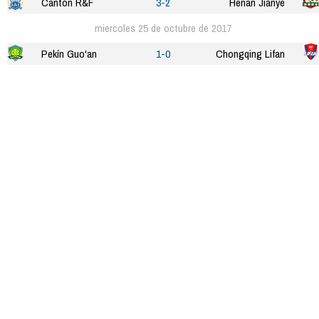
Cantón R&F
3-2
Henan Jianye
miercoles 25 de octubre de 2017
Pekín Guo'an
1-0
Chongqing Lifan