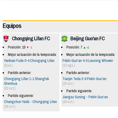
63630
Equipos
Chongqing Lifan FC
Beijing Guo'an FC
Posición: 10
Posición: 7
-1
+1
Mejor actuación de la temporada:
Mejor actuación de la temporada:
Yanbian Fude 0-4 Chongqing Lifan
Pekín Guo'an 4-0 Liaoning Whowin
(8 jul.)
(13 ago.)
Partido anterior:
Partido anterior:
Chongqing Lifan 1-1 Shanghái
Tianjin Teda 2-0 Pekín Guo'an
Shenhua
(22 oct.)
(22 oct.)
Partido siguiente:
Partido siguiente:
Jiangsu Suning - Pekín Guo'an
Changchun Yatái - Chongqing Lifan
(29 oct.)
(29 oct.)