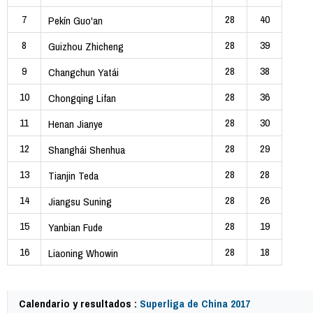
7
28
40
Pekín Guo'an
8
28
39
Guizhou Zhicheng
9
28
38
Changchun Yatái
10
28
36
Chongqing Lifan
11
28
30
Henan Jianye
12
28
29
Shanghái Shenhua
13
28
28
Tianjin Teda
14
28
26
Jiangsu Suning
15
28
19
Yanbian Fude
16
28
18
Liaoning Whowin
Calendario y resultados :
Superliga de China 2017