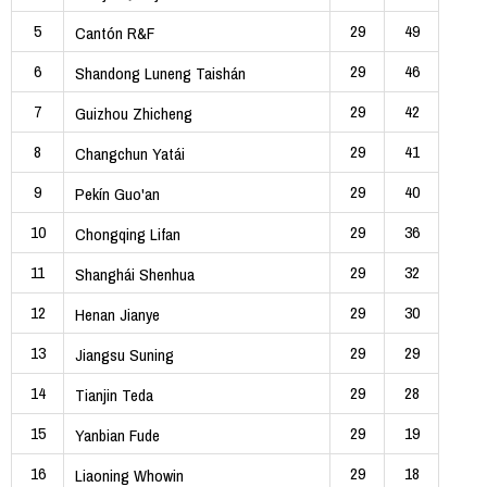
5
29
49
Cantón R&F
6
29
46
Shandong Luneng Taishán
7
29
42
Guizhou Zhicheng
8
29
41
Changchun Yatái
9
29
40
Pekín Guo'an
10
29
36
Chongqing Lifan
11
29
32
Shanghái Shenhua
12
29
30
Henan Jianye
13
29
29
Jiangsu Suning
14
29
28
Tianjin Teda
15
29
19
Yanbian Fude
16
29
18
Liaoning Whowin