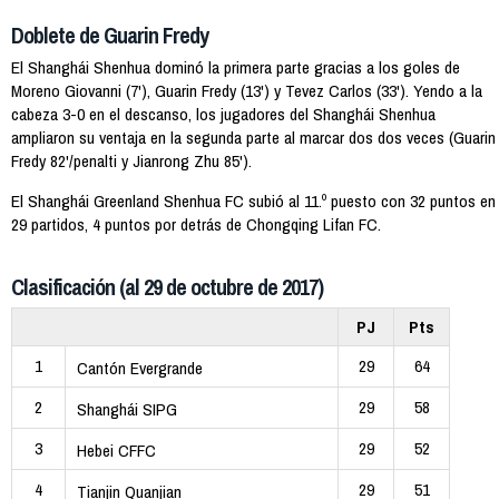
Doblete de Guarin Fredy
El Shanghái Shenhua dominó la primera parte gracias a los goles de
Moreno Giovanni (7'), Guarin Fredy (13') y Tevez Carlos (33'). Yendo a la
cabeza 3-0 en el descanso, los jugadores del Shanghái Shenhua
ampliaron su ventaja en la segunda parte al marcar dos dos veces (Guarin
Fredy 82'/penalti y Jianrong Zhu 85').
El Shanghái Greenland Shenhua FC subió al 11.º puesto con 32 puntos en
29 partidos, 4 puntos por detrás de Chongqing Lifan FC.
Clasificación (al 29 de octubre de 2017)
PJ
Pts
1
29
64
Cantón Evergrande
2
29
58
Shanghái SIPG
3
29
52
Hebei CFFC
4
29
51
Tianjin Quanjian