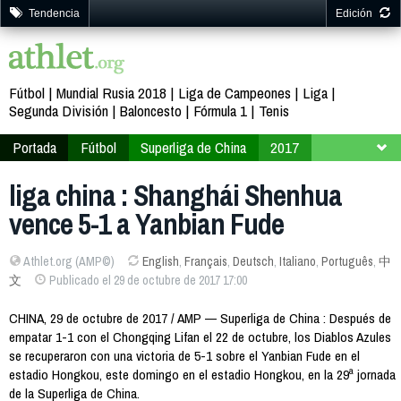
Tendencia
Edición
Fútbol
Mundial Rusia 2018
Liga de Campeones
Liga
Segunda División
Baloncesto
Fórmula 1
Tenis
Portada
Fútbol
Superliga de China
2017
Jornada 29
liga china : Shanghái Shenhua
vence 5-1 a Yanbian Fude
Athlet.org (AMP©)
English
,
Français
,
Deutsch
,
Italiano
,
Português
,
中
文
Publicado el 29 de octubre de 2017 17:00
CHINA, 29 de octubre de 2017 / AMP — Superliga de China : Después de
empatar 1-1 con el Chongqing Lifan el 22 de octubre, los Diablos Azules
se recuperaron con una victoria de 5-1 sobre el Yanbian Fude en el
estadio Hongkou, este domingo en el estadio Hongkou, en la 29ª jornada
de la Superliga de China.