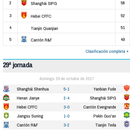
2
58
Shanghái SIPG
3
52
Hebei CFFC
4
51
Tianjin Quanjian
5
49
Cantón R&F
Clasificación completa
29ª jornada
domingo 29 de octubre de 2017
Shanghái Shenhua
5-1
Yanbian Fude
Henan Jianye
2-4
Shanghái SIPG
Hebei CFFC
3-0
Cantón Evergrande
Jiangsu Suning
1-0
Pekín Guo'an
Cantón R&F
3-2
Tianjin Teda