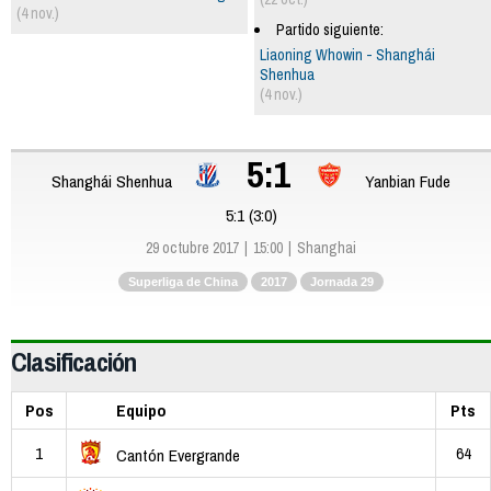
(4 nov.)
Partido siguiente:
Liaoning Whowin - Shanghái
Shenhua
(4 nov.)
5:1
Shanghái Shenhua
Yanbian Fude
5:1 (3:0)
29 octubre 2017
15:00
Shanghai
Superliga de China
2017
Jornada 29
Clasificación
Pos
Equipo
Pts
1
64
Cantón Evergrande