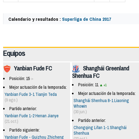
Calendario y resultados :
Superliga de China 2017
63641
Equipos
Yanbian Fude FC
Shanghái Greenland
Shenhua FC
Posición: 15
Posición: 11
+1
Mejor actuación de la temporada:
Mejor actuación de la temporada:
Yanbian Fude 3-1 Tianjin Teda
(9 ago.)
Shanghái Shenhua 8-1 Liaoning
Whowin
Partido anterior:
(30 jun.)
Yanbian Fude 1-2 Henan Jianye
Partido anterior:
(21 oct.)
Chongqing Lifan 1-1 Shanghái
Partido siguiente:
Shenhua
Yanbian Fude - Guizhou Zhicheng
(22 oct.)