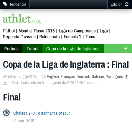
Tendencia
Edición
Fútbol
Mundial Rusia 2018
Liga de Campeones
Liga
Segunda División
Baloncesto
Fórmula 1
Tenis
Portada
Fútbol
Copa de la Liga de Inglaterra
2014-2015
Final
Copa de la Liga de Inglaterra : Final
Athlet.org (AMP©)
English
,
Français
,
Deutsch
,
Italiano
,
Português
,
中
文
Actualizado en 9 de agosto de 2026 13:06 / Londres
Final
Chelsea 2-0 Tottenham Hotspur
(1 mar. 2015)