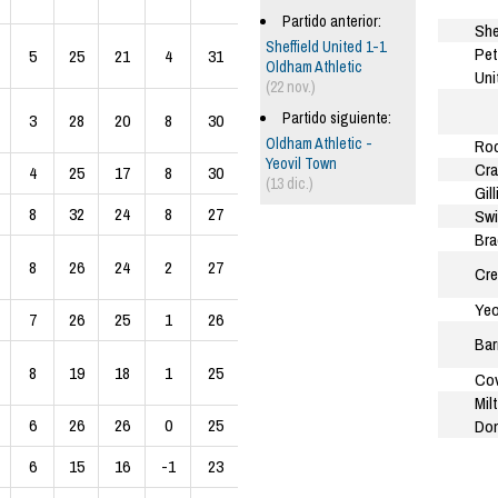
Partido anterior:
She
Sheffield United 1-1
Pet
5
25
21
4
31
Oldham Athletic
Uni
(22 nov.)
Partido siguiente:
3
28
20
8
30
Oldham Athletic -
Roc
Yeovil Town
Cra
4
25
17
8
30
(13 dic.)
Gil
8
32
24
8
27
Sw
Bra
8
26
24
2
27
Cre
Yeo
7
26
25
1
26
Bar
8
19
18
1
25
Cov
Mil
6
26
26
0
25
Do
6
15
16
-1
23