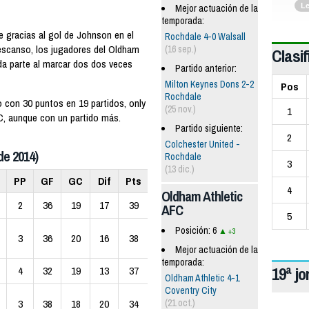
L
Mejor actuación de la
temporada:
e gracias al gol de Johnson en el
Rochdale 4-0 Walsall
escanso, los jugadores del Oldham
(16 sep.)
Clasif
da parte al marcar dos dos veces
Partido anterior:
Milton Keynes Dons 2-2
Pos
Rochdale
o con 30 puntos en 19 partidos, only
(25 nov.)
1
FC, aunque con un partido más.
Partido siguiente:
2
Colchester United -
de 2014)
Rochdale
3
(13 dic.)
PP
GF
GC
Dif
Pts
4
Oldham Athletic
2
36
19
17
39
AFC
5
Posición: 6
+3
3
36
20
16
38
Mejor actuación de la
temporada:
19ª j
4
32
19
13
37
Oldham Athletic 4-1
Coventry City
(21 oct.)
3
38
18
20
34