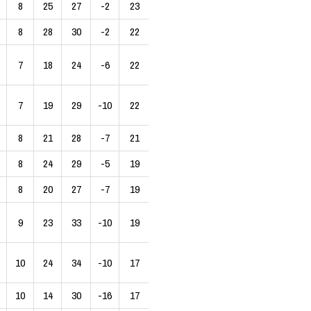
8
25
27
-2
23
8
28
30
-2
22
7
18
24
-6
22
7
19
29
-10
22
8
21
28
-7
21
8
24
29
-5
19
8
20
27
-7
19
9
23
33
-10
19
10
24
34
-10
17
10
14
30
-16
17