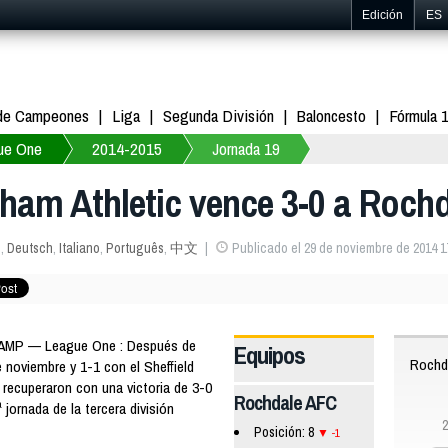
Edición
ES
 de Campeones
Liga
Segunda División
Baloncesto
Fórmula 
ue One
2014-2015
Jornada 19
ham Athletic vence 3-0 a Roch
s
,
Deutsch
,
Italiano
,
Português
,
中文
Publicado el 29 de noviembre de 2014 1
 AMP — League One : Después de
Equipos
Rochd
 noviembre y 1-1 con el Sheffield
e recuperaron con una victoria de 3-0
Rochdale AFC
 jornada de la tercera división
2
Posición: 8
-1