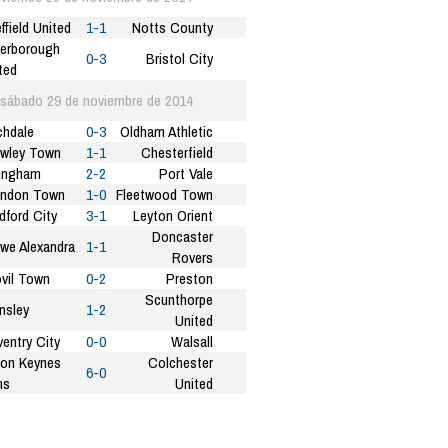
ffield United
1-1
Notts County
erborough
0-3
Bristol City
ted
sábado 29 de noviembre de 2014
hdale
0-3
Oldham Athletic
wley Town
1-1
Chesterfield
lingham
2-2
Port Vale
indon Town
1-0
Fleetwood Town
dford City
3-1
Leyton Orient
Doncaster
we Alexandra
1-1
Rovers
vil Town
0-2
Preston
Scunthorpe
nsley
1-2
United
entry City
0-0
Walsall
ton Keynes
Colchester
6-0
ns
United