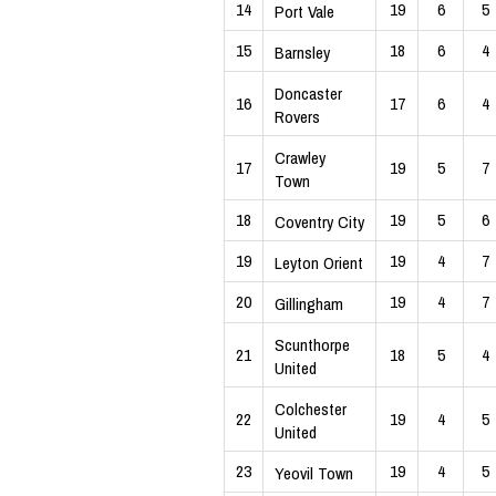
14
19
6
5
Port Vale
15
18
6
4
Barnsley
Doncaster
16
17
6
4
Rovers
Crawley
17
19
5
7
Town
18
19
5
6
Coventry City
19
19
4
7
Leyton Orient
20
19
4
7
Gillingham
Scunthorpe
21
18
5
4
United
Colchester
22
19
4
5
United
23
19
4
5
Yeovil Town