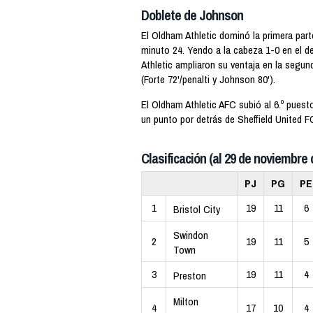
Doblete de Johnson
El Oldham Athletic dominó la primera part
minuto 24. Yendo a la cabeza 1-0 en el d
Athletic ampliaron su ventaja en la segun
(Forte 72'/penalti y Johnson 80').
El Oldham Athletic AFC subió al 6.º puest
un punto por detrás de Sheffield United 
Clasificación (al 29 de noviembre 
PJ
PG
PE
1
19
11
6
Bristol City
Swindon
2
19
11
5
Town
3
19
11
4
Preston
Milton
4
17
10
4