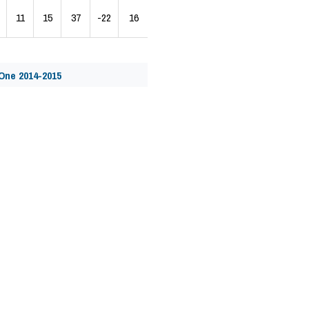
11
15
37
-22
16
One 2014-2015