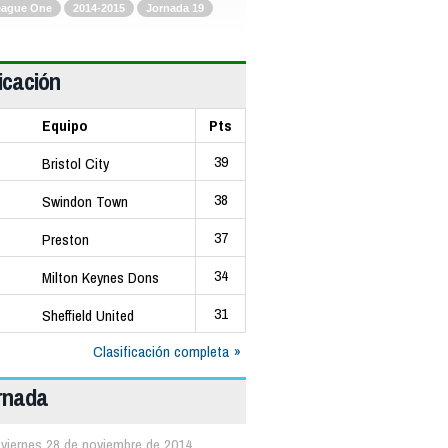
eague One
2014-2015
Jornada 19
icación
Equipo
Pts
39
Bristol City
38
Swindon Town
37
Preston
34
Milton Keynes Dons
31
Sheffield United
Clasificación completa
ornada
viernes 28 de noviembre de 2014