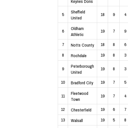
Keynes Dons
Sheffield
5
18
9
4
United
Oldham
6
19
7
9
Athletic
7
18
8
6
Notts County
8
19
8
3
Rochdale
Peterborough
9
19
8
3
United
10
19
7
5
Bradford City
Fleetwood
11
19
7
4
Town
12
19
6
7
Chesterfield
13
19
5
8
Walsall