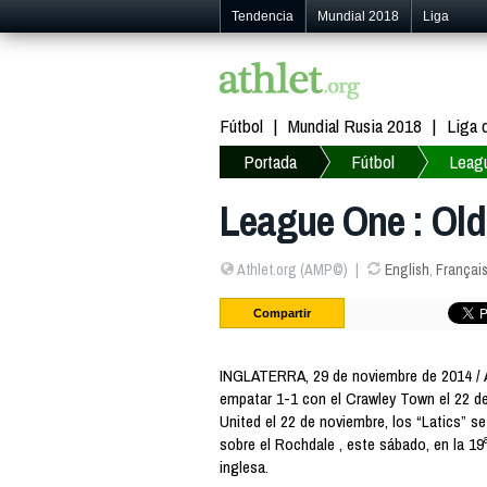
Tendencia
Mundial 2018
Liga
Fútbol
Mundial Rusia 2018
Liga
Portada
Fútbol
Leag
League One : Old
Athlet.org (AMP©)
English
,
Françai
Compartir
INGLATERRA, 29 de noviembre de 2014 /
empatar 1-1 con el Crawley Town el 22 de
United el 22 de noviembre, los “Latics” s
sobre el Rochdale , este sábado, en la 19ª
inglesa.