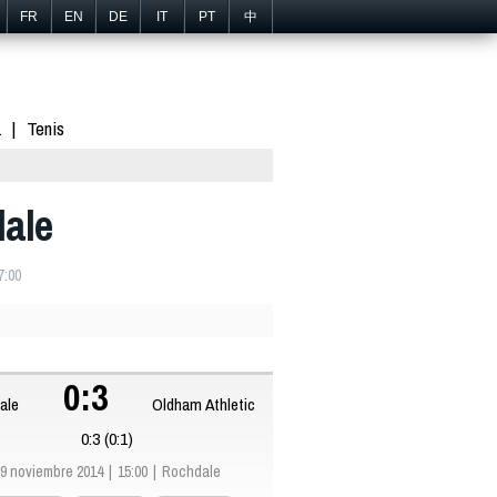
FR
EN
DE
IT
PT
中
1
Tenis
dale
7:00
0:3
ale
Oldham Athletic
0:3 (0:1)
9 noviembre 2014
15:00
Rochdale