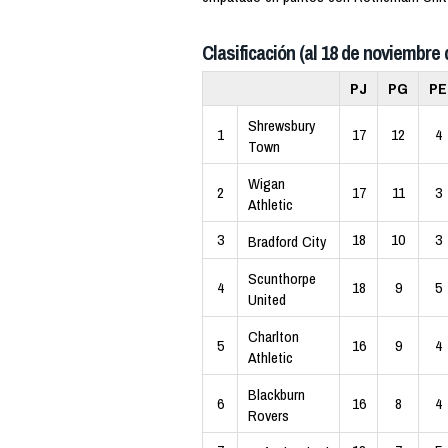
Clasificación (al 18 de noviembre 
PJ
PG
PE
Shrewsbury
1
17
12
4
Town
Wigan
2
17
11
3
Athletic
3
18
10
3
Bradford City
Scunthorpe
4
18
9
5
United
Charlton
5
16
9
4
Athletic
Blackburn
6
16
8
4
Rovers