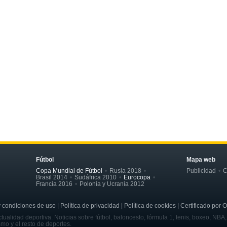
Fútbol
Mapa web
Copa Mundial de Fútbol
Rusia 2018
Publicidad
C
Brasil 2014
Sudáfrica 2010
Eurocopa
Francia 2016
Polonia y Ucrania 2012
ondiciones de uso | Política de privacidad | Política de cookies | Certificado por 
tualidad deportiva. Noticias sobre fútbol, baloncesto, fórmula 1, tenis, boxeo, NBA
smo y el resto de deportes.