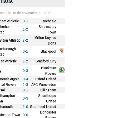
ornada
sábado 18 de noviembre de 2017
ham Athletic
3-1
Rochdale
therham
Shrewsbury
1-2
ted
Town
Milton Keynes
rlton Athletic
2-2
Dons
erborough
0-1
Blackpool
ted
an Athletic
1-2
Bradford City
Blackburn
y
0-3
Rovers
mouth Argyle
0-4
Oxford United
stol Rovers
1-3
AFC Wimbledon
sall
0-1
Gillingham
rthampton
Scunthorpe
0-3
wn
United
rtsmouth
1-0
Southend United
Doncaster
etwood Town
0-0
Rovers