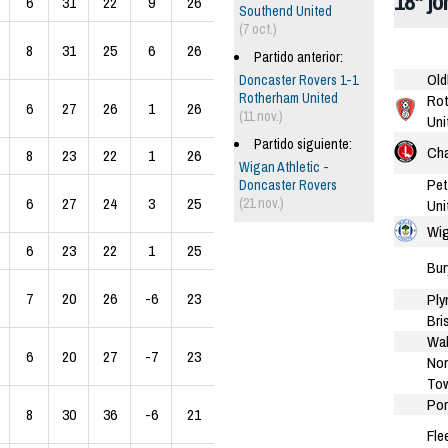
18ª j
6
31
22
9
26
Southend United
(7 oct.)
8
31
25
6
26
Partido anterior:
Old
Doncaster Rovers 1-1
Rotherham United
Ro
6
27
26
1
26
(11 nov.)
Uni
Partido siguiente:
Cha
8
23
22
1
26
Wigan Athletic -
Pet
Doncaster Rovers
6
27
24
3
25
(21 nov.)
Uni
Wig
6
23
22
1
25
Bur
7
20
26
-6
23
Ply
Bri
Wal
6
20
27
-7
23
No
To
Po
8
30
36
-6
21
Fle