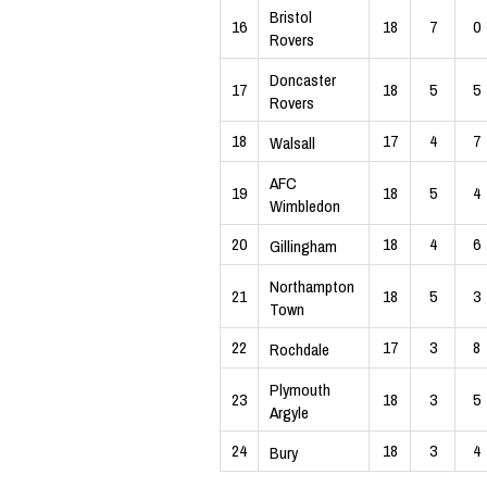
Bristol
16
18
7
0
Rovers
Doncaster
17
18
5
5
Rovers
18
17
4
7
Walsall
AFC
19
18
5
4
Wimbledon
20
18
4
6
Gillingham
Northampton
21
18
5
3
Town
22
17
3
8
Rochdale
Plymouth
23
18
3
5
Argyle
24
18
3
4
Bury