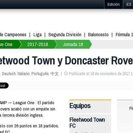
Edición
ES
 de Campeones
Liga
Segunda División
Baloncesto
Fórmula 
ue One
2017-2018
Jornada 18
eetwood Town y Doncaster Rove
s
,
Deutsch
,
Italiano
,
Português
,
中文
Publicado el 18 de noviembre de 2017 1
AMP — League One : El partido
Equipos
F
Rovers acabó con un empate sin
 tercera división inglesa.
Fleetwood Town
FC
sto con 26 puntos en 18 partidos,
ed FC.