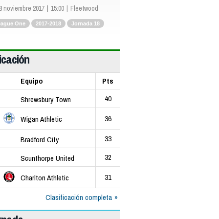
8 noviembre 2017
15:00
Fleetwood
eague One
2017-2018
Jornada 18
icación
Equipo
Pts
40
Shrewsbury Town
36
Wigan Athletic
33
Bradford City
32
Scunthorpe United
31
Charlton Athletic
Clasificación completa