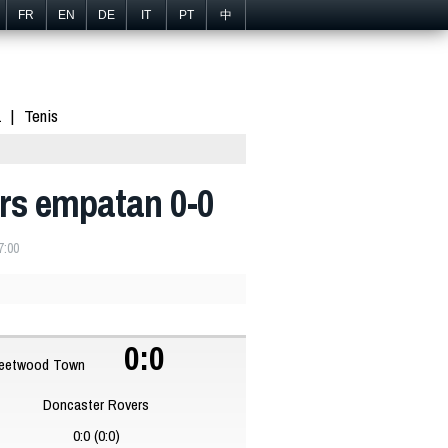
FR
EN
DE
IT
PT
中
1
Tenis
rs empatan 0-0
7:00
0:0
leetwood Town
Doncaster Rovers
0:0 (0:0)