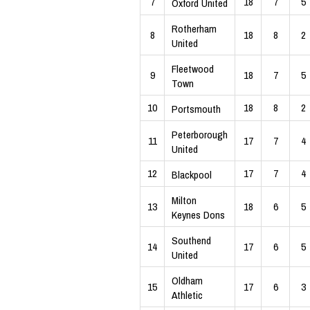
7
18
7
5
Oxford United
Rotherham
8
18
8
2
United
Fleetwood
9
18
7
5
Town
10
18
8
2
Portsmouth
Peterborough
11
17
7
4
United
12
17
7
4
Blackpool
Milton
13
18
6
5
Keynes Dons
Southend
14
17
6
5
United
Oldham
15
17
6
3
Athletic