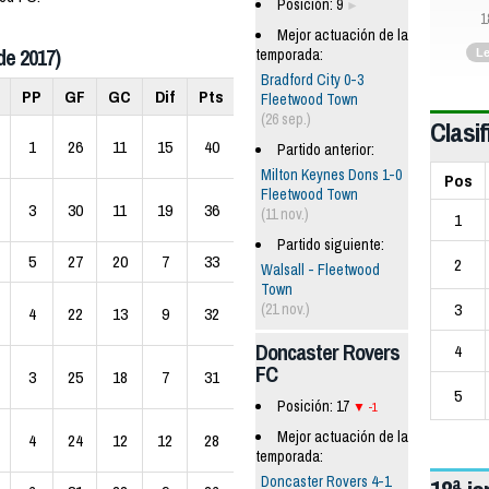
Posición: 9
1
Mejor actuación de la
de 2017)
temporada:
L
Bradford City 0-3
PP
GF
GC
Dif
Pts
Fleetwood Town
(26 sep.)
Clasif
1
26
11
15
40
Partido anterior:
Milton Keynes Dons 1-0
Pos
Fleetwood Town
3
30
11
19
36
(11 nov.)
1
Partido siguiente:
5
27
20
7
33
2
Walsall - Fleetwood
Town
3
(21 nov.)
4
22
13
9
32
Doncaster Rovers
4
FC
3
25
18
7
31
5
Posición: 17
-1
Mejor actuación de la
4
24
12
12
28
temporada:
Doncaster Rovers 4-1