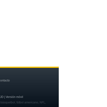
ontacto
OJD | Versión móvil
, básquetbol, fútbol americano, NFL,