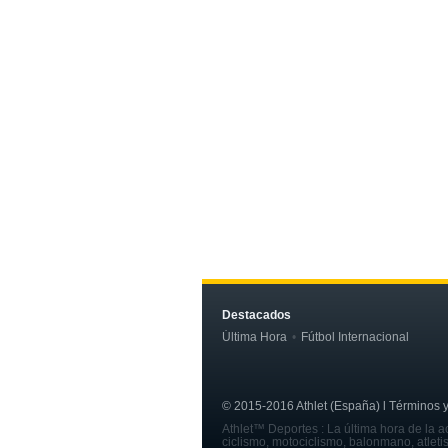
Destacados
Última Hora
Fútbol Internacional
© 2015-2016 Athlet (España) l Términos y c
Athlet™ Deportes : La última hora de la ac
ciclismo, motociclismo, balonmano, atleti