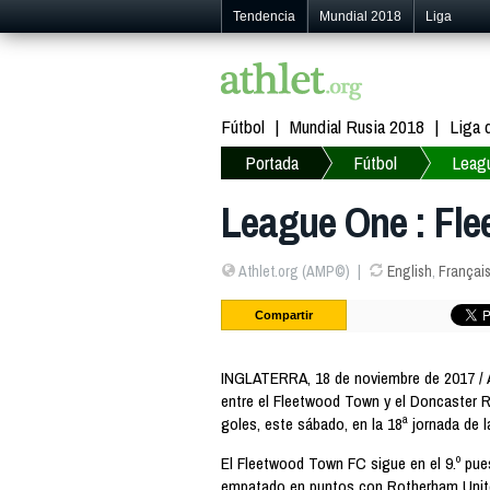
Tendencia
Mundial 2018
Liga
Fútbol
Mundial Rusia 2018
Liga
Portada
Fútbol
Leag
League One : Fl
Athlet.org (AMP©)
English
,
Françai
Compartir
INGLATERRA, 18 de noviembre de 2017 / 
entre el Fleetwood Town y el Doncaster 
goles, este sábado, en la 18ª jornada de la
El Fleetwood Town FC sigue en el 9.º pue
empatado en puntos con Rotherham Unit