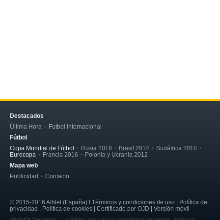
Destacados
Última Hora
Fútbol Internacional
Fútbol
Copa Mundial de Fútbol
Rusia 2018
Brasil 2014
Sudáfrica 2010
Eurocopa
Francia 2016
Polonia y Ucrania 2012
Mapa web
Publicidad
Contacto
© 2015-2016 Athlet (España) l Términos y condiciones de uso | Política de
privacidad | Política de cookies | Certificado por OJD | Versión móvil
Athlet™ Deportes : La última hora de la actualidad deportiva. Noticias