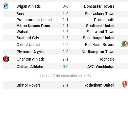
Wigan Athletic
3-0
Doncaster Rovers
Bury
1-0
Shrewsbury Town
Peterborough United
2-1
Portsmouth
Milton Keynes Dons
1-1
Southend United
Walsall
4-2
Fleetwood Town
Bradford City
1-2
Scunthorpe United
Oxford United
2-4
Blackburn Rovers
Plymouth Argyle
2-0
Northampton Town
Charlton Athletic
2-1
Rochdale
Oldham Athletic
0-0
AFC Wimbledon
sábado 2 de diciembre de 2017
Bristol Rovers
2-1
Rotherham United