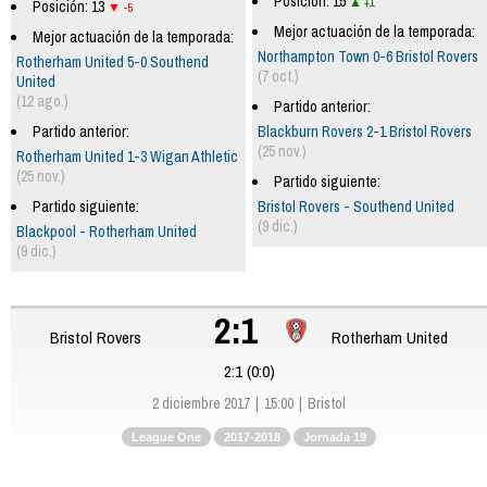
Posición: 15
+1
Posición: 13
-5
Mejor actuación de la temporada:
Mejor actuación de la temporada:
Northampton Town 0-6 Bristol Rovers
Rotherham United 5-0 Southend
(7 oct.)
United
(12 ago.)
Partido anterior:
Partido anterior:
Blackburn Rovers 2-1 Bristol Rovers
(25 nov.)
Rotherham United 1-3 Wigan Athletic
(25 nov.)
Partido siguiente:
Partido siguiente:
Bristol Rovers - Southend United
(9 dic.)
Blackpool - Rotherham United
(9 dic.)
2:1
Bristol Rovers
Rotherham United
2:1 (0:0)
2 diciembre 2017
15:00
Bristol
League One
2017-2018
Jornada 19