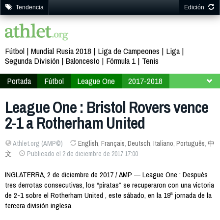
Tendencia
Edición
Fútbol
Mundial Rusia 2018
Liga de Campeones
Liga
Segunda División
Baloncesto
Fórmula 1
Tenis
Portada
Fútbol
League One
2017-2018
Jornada 19
League One : Bristol Rovers vence
2-1 a Rotherham United
Athlet.org (AMP©)
English
,
Français
,
Deutsch
,
Italiano
,
Português
,
中
文
Publicado el 2 de diciembre de 2017 17:00
INGLATERRA, 2 de diciembre de 2017 / AMP — League One : Después
tres derrotas consecutivas, los “piratas” se recuperaron con una victoria
de 2-1 sobre el Rotherham United , este sábado, en la 19ª jornada de la
tercera división inglesa.