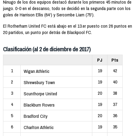
Ninugo de los dos equipos destacó durante los primeros 45 minutos de
juego. 0-0 en el descanso, todo se decidió en la segunda parte con los
goles de Harrison Ellis (64') y Sercombe Liam (75').
El Rotherham United FC está abajo en el 13.er puesto con 26 puntos en
20 partidos, un punto por detrás de Blackpool FC.
Clasificación (al 2 de diciembre de 2017)
PJ
Pts
1
19
42
Wigan Athletic
2
19
40
Shrewsbury Town
3
20
38
Scunthorpe United
4
19
37
Blackburn Rovers
5
20
36
Bradford City
6
19
35
Charlton Athletic