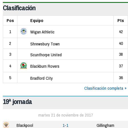
Clasificación
Pos
Equipo
Pts
1
42
Wigan Athletic
2
40
Shrewsbury Town
3
38
Scunthorpe United
4
37
Blackburn Rovers
5
36
Bradford City
Clasificación completa
19ª jornada
martes 21 de noviembre de 2017
Blackpool
1-1
Gillingham