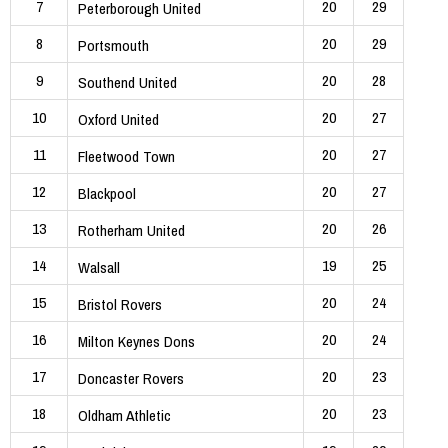
7
20
29
Peterborough United
8
20
29
Portsmouth
9
20
28
Southend United
10
20
27
Oxford United
11
20
27
Fleetwood Town
12
20
27
Blackpool
13
20
26
Rotherham United
14
19
25
Walsall
15
20
24
Bristol Rovers
16
20
24
Milton Keynes Dons
17
20
23
Doncaster Rovers
18
20
23
Oldham Athletic