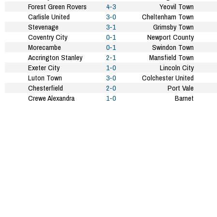
Forest Green Rovers
4-3
Yeovil Town
Carlisle United
3-0
Cheltenham Town
Stevenage
3-1
Grimsby Town
Coventry City
0-1
Newport County
Morecambe
0-1
Swindon Town
Accrington Stanley
2-1
Mansfield Town
Exeter City
1-0
Lincoln City
Luton Town
3-0
Colchester United
Chesterfield
2-0
Port Vale
Crewe Alexandra
1-0
Barnet