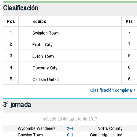
Clasificación
Pos
Equipo
Pts
1
7
Swindon Town
2
7
Exeter City
3
6
Luton Town
4
6
Coventry City
5
6
Carlisle United
Clasificación completa
3ª jornada
sábado 19 de agosto de 2017
Wycombe Wanderers
2-4
Notts County
Crawley Town
0-1
Cambridge United