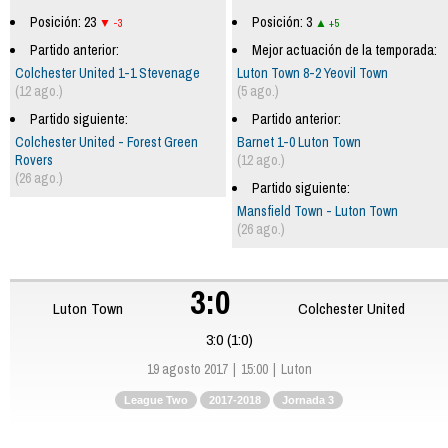
Posición: 23
Posición: 3
-3
+5
Partido anterior:
Mejor actuación de la temporada:
Colchester United 1-1 Stevenage
Luton Town 8-2 Yeovil Town
(12 ago.)
(5 ago.)
Partido siguiente:
Partido anterior:
Colchester United - Forest Green
Barnet 1-0 Luton Town
Rovers
(12 ago.)
(26 ago.)
Partido siguiente:
Mansfield Town - Luton Town
(26 ago.)
3:0
Luton Town
Colchester United
3:0 (1:0)
19 agosto 2017
15:00
Luton
League Two
2017-2018
Jornada 3