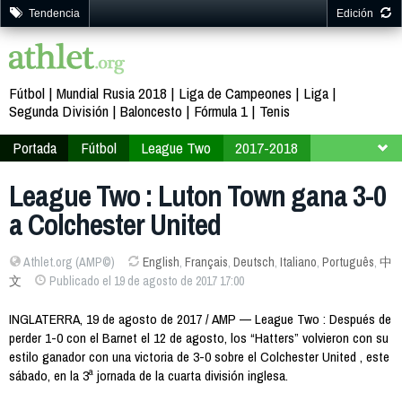
Tendencia
Edición
Fútbol
Mundial Rusia 2018
Liga de Campeones
Liga
Segunda División
Baloncesto
Fórmula 1
Tenis
Portada
Fútbol
League Two
2017-2018
Jornada 3
League Two : Luton Town gana 3-0
a Colchester United
Athlet.org (AMP©)
English
,
Français
,
Deutsch
,
Italiano
,
Português
,
中
文
Publicado el 19 de agosto de 2017 17:00
INGLATERRA, 19 de agosto de 2017 / AMP — League Two : Después de
perder 1-0 con el Barnet el 12 de agosto, los “Hatters” volvieron con su
estilo ganador con una victoria de 3-0 sobre el Colchester United , este
sábado, en la 3ª jornada de la cuarta división inglesa.