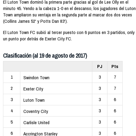
El Luton Town dominó la primera parte gracias al gol de Lee Olly en el
minuto 45. Yendo a la cabeza 1-0 en el descanso, los jugadores del Luton
Town ampliaron su ventaja en la segunda parte al marcar dos dos veces
(Collins James 52' y Potts Dan 83').
El Luton Town FC subió al tercer puesto con 6 puntos en 3 partidos, only
un punto por detrás de Exeter City FC.
Clasificación (al 19 de agosto de 2017)
PJ
Pts
1
3
7
Swindon Town
2
3
7
Exeter City
3
3
6
Luton Town
4
3
6
Coventry City
5
3
6
Carlisle United
6
3
6
Accrington Stanley