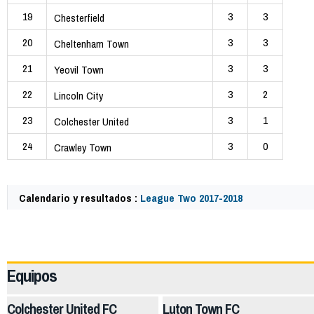
19
3
3
Chesterfield
20
3
3
Cheltenham Town
21
3
3
Yeovil Town
22
3
2
Lincoln City
23
3
1
Colchester United
24
3
0
Crawley Town
Calendario y resultados :
League Two 2017-2018
59164
Equipos
Colchester United FC
Luton Town FC