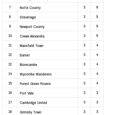
7
3
6
Notts County
8
3
5
Stevenage
9
3
5
Newport County
10
3
5
Crewe Alexandra
11
3
4
Mansfield Town
12
3
4
Barnet
12
3
4
Morecambe
14
3
4
Wycombe Wanderers
15
3
4
Forest Green Rovers
16
3
3
Port Vale
17
3
3
Cambridge United
18
3
3
Grimsby Town