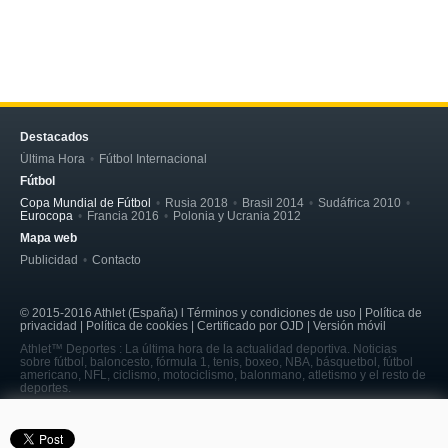
Destacados
Última Hora
Fútbol Internacional
Fútbol
Copa Mundial de Fútbol
Rusia 2018
Brasil 2014
Sudáfrica 2010
Eurocopa
Francia 2016
Polonia y Ucrania 2012
Mapa web
Publicidad
Contacto
© 2015-2016 Athlet (España) l Términos y condiciones de uso | Política de
privacidad | Política de cookies | Certificado por OJD | Versión móvil
Athlet™ Deportes : La última hora de la actualidad deportiva. Noticias
sobre fútbol, baloncesto, fórmula 1, tenis, boxeo, NBA, básquetbol, fútbol
americano, NFL, ciclismo, motociclismo, balonmano, atletismo y el resto de
deportes.
page served in 0.208s (6,7)