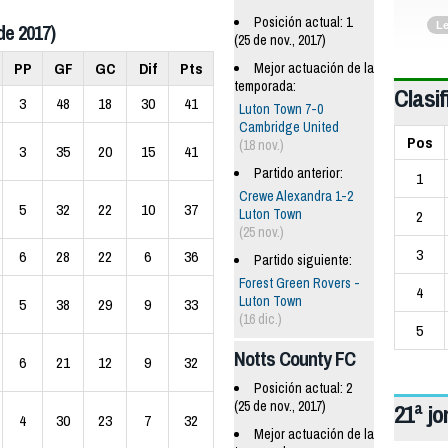
Posición actual: 1
L
de 2017)
(25 de nov., 2017)
PP
GF
GC
Dif
Pts
Mejor actuación de la
temporada:
Clasif
3
48
18
30
41
Luton Town 7-0
Cambridge United
Pos
(18 nov.)
3
35
20
15
41
Partido anterior:
1
Crewe Alexandra 1-2
5
32
22
10
37
Luton Town
2
(25 nov.)
3
6
28
22
6
36
Partido siguiente:
Forest Green Rovers -
4
Luton Town
5
38
29
9
33
(16 dic.)
5
Notts County FC
6
21
12
9
32
Posición actual: 2
(25 de nov., 2017)
21ª j
4
30
23
7
32
Mejor actuación de la