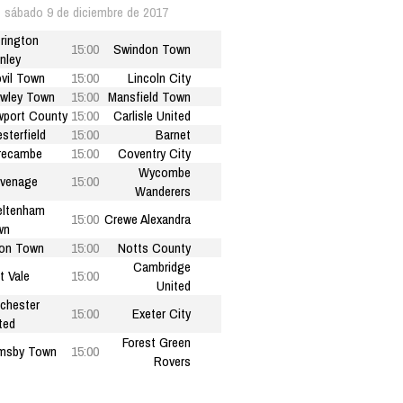
sábado 9 de diciembre de 2017
rington
15:00
Swindon Town
nley
vil Town
15:00
Lincoln City
wley Town
15:00
Mansfield Town
port County
15:00
Carlisle United
sterfield
15:00
Barnet
recambe
15:00
Coventry City
Wycombe
venage
15:00
Wanderers
eltenham
15:00
Crewe Alexandra
wn
on Town
15:00
Notts County
Cambridge
t Vale
15:00
United
chester
15:00
Exeter City
ted
Forest Green
msby Town
15:00
Rovers