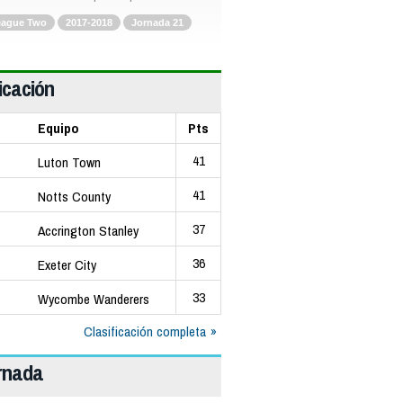
eague Two
2017-2018
Jornada 21
icación
Equipo
Pts
41
Luton Town
41
Notts County
37
Accrington Stanley
36
Exeter City
33
Wycombe Wanderers
Clasificación completa
ornada