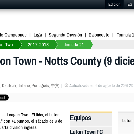
Edición
ES
 de Campeones
Liga
Segunda División
Baloncesto
Fórmula 
ue Two
2017-2018
Jornada 21
on Town - Notts County (9 dici
s
,
Deutsch
,
Italiano
,
Português
,
中文
Actualizado en 6 de agosto de 2026 23:
 League Two : El líder, el Luton
Equipos
Luton
.º con 41 puntos, el sábado de 9 de
uarta división inglesa.
Luton Town FC