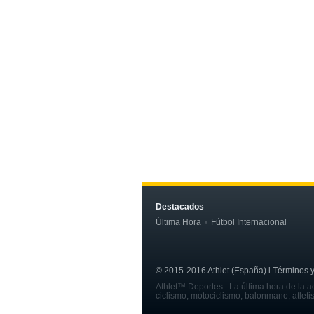
Destacados
Última Hora
Fútbol Internacional
© 2015-2016 Athlet (España) l Términos y c
Athlet™ Deportes : La última hora de la ac
ciclismo, motociclismo, balonmano, atleti