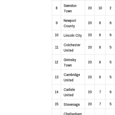
Swindon
8
20
10
2
Town
Newport
9
20
8
6
County
10
20
8
6
Lincoln City
Colchester
11
20
8
5
United
Grimsby
12
20
8
5
Town
Cambridge
13
20
8
5
United
Carlisle
14
20
7
6
United
15
20
7
5
Stevenage
Cheltenham