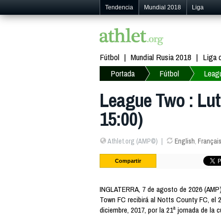
Tendencia
Mundial 2018
Liga
Fútbol
Mundial Rusia 2018
Liga
Portada
Fútbol
Leag
League Two : Lut
15:00)
Athlet.org (AMP©)
English
,
Françai
Compartir
INGLATERRA, 7 de agosto de 2026 (AMP) —
Town FC recibirá al Notts County FC, el 2
diciembre, 2017, por la 21ª jornada de la c