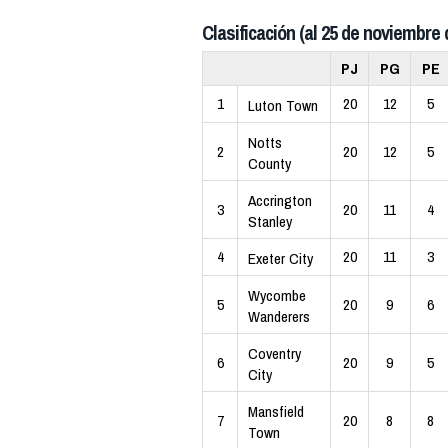
Clasificación (al 25 de noviembre 
PJ
PG
PE
1
20
12
5
Luton Town
Notts
2
20
12
5
County
Accrington
3
20
11
4
Stanley
4
20
11
3
Exeter City
Wycombe
5
20
9
6
Wanderers
Coventry
6
20
9
5
City
Mansfield
7
20
8
8
Town