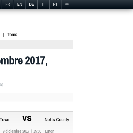
FR
EN
DE
IT
PT
中
1
Tenis
embre 2017,
40
vs
 Town
Notts County
9 diciembre 2017
15:00
Luton