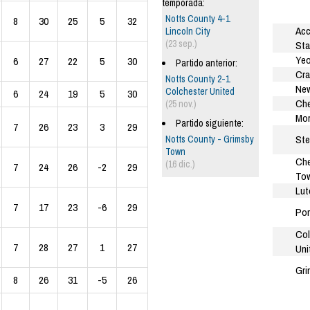
temporada:
Notts County 4-1
8
30
25
5
32
Acc
Lincoln City
(23 sep.)
Sta
Yeo
6
27
22
5
30
Partido anterior:
Cra
Notts County 2-1
New
Colchester United
6
24
19
5
30
Che
(25 nov.)
Mo
Partido siguiente:
7
26
23
3
29
Ste
Notts County - Grimsby
Town
Ch
(16 dic.)
7
24
26
-2
29
To
Lut
7
17
23
-6
29
Por
Col
7
28
27
1
27
Uni
Gri
8
26
31
-5
26