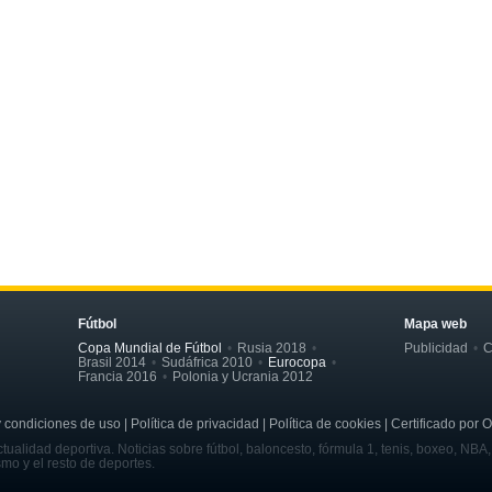
Fútbol
Mapa web
Copa Mundial de Fútbol
Rusia 2018
Publicidad
C
Brasil 2014
Sudáfrica 2010
Eurocopa
Francia 2016
Polonia y Ucrania 2012
ondiciones de uso | Política de privacidad | Política de cookies | Certificado por 
tualidad deportiva. Noticias sobre fútbol, baloncesto, fórmula 1, tenis, boxeo, NBA
smo y el resto de deportes.