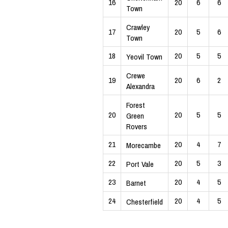
16
20
6
6
Town
Crawley
17
20
5
6
Town
18
20
5
5
Yeovil Town
Crewe
19
20
6
2
Alexandra
Forest
20
20
5
5
Green
Rovers
21
20
4
7
Morecambe
22
20
5
3
Port Vale
23
20
4
5
Barnet
24
20
4
5
Chesterfield