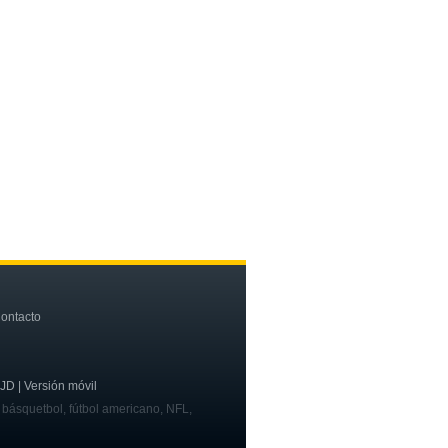
ontacto
OJD | Versión móvil
, básquetbol, fútbol americano, NFL,