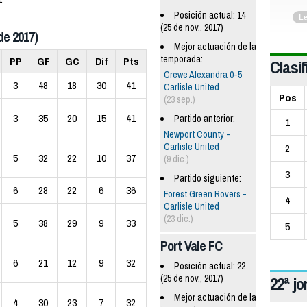
Posición actual: 14
L
(25 de nov., 2017)
de 2017)
Mejor actuación de la
temporada:
PP
GF
GC
Dif
Pts
Clasif
Crewe Alexandra 0-5
3
48
18
30
41
Carlisle United
Pos
(23 sep.)
3
35
20
15
41
Partido anterior:
1
Newport County -
Carlisle United
2
5
32
22
10
37
(9 dic.)
3
Partido siguiente:
6
28
22
6
36
Forest Green Rovers -
4
Carlisle United
(23 dic.)
5
38
29
9
33
5
Port Vale FC
6
21
12
9
32
Posición actual: 22
(25 de nov., 2017)
22ª j
Mejor actuación de la
4
30
23
7
32