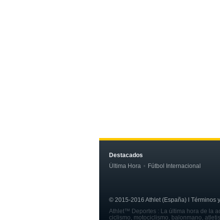
Destacados
Última Hora
Fútbol Internacional
© 2015-2016 Athlet (España) l Términos y c
Athlet™ Deportes : La última hora de la ac
ciclismo, motociclismo, balonmano, atleti