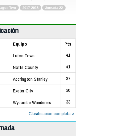
eague Two
2017-2018
Jornada 22
icación
Equipo
Pts
41
Luton Town
41
Notts County
37
Accrington Stanley
36
Exeter City
33
Wycombe Wanderers
Clasificación completa
ornada