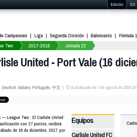
Edición
ES
 de Campeones
Liga
Segunda División
Baloncesto
Fórmula 
ue Two
2017-2018
Jornada 22
isle United - Port Vale (16 dici
s
,
Deutsch
,
Italiano
,
Português
,
中文
Actualizado en 7 de agosto de 2026 19:
— League Two : El Carlisle United
Equipos
Carli
asificación con 27 puntos, recibirá
 sábado de 16 de diciembre, 2017, por
Carlisle United FC
.