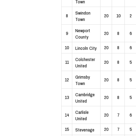
Town
Swindon
8
20
10
2
Town
Newport
9
20
8
6
County
10
20
8
6
Lincoln City
Colchester
11
20
8
5
United
Grimsby
12
20
8
5
Town
Cambridge
13
20
8
5
United
Carlisle
14
20
7
6
United
15
20
7
5
Stevenage