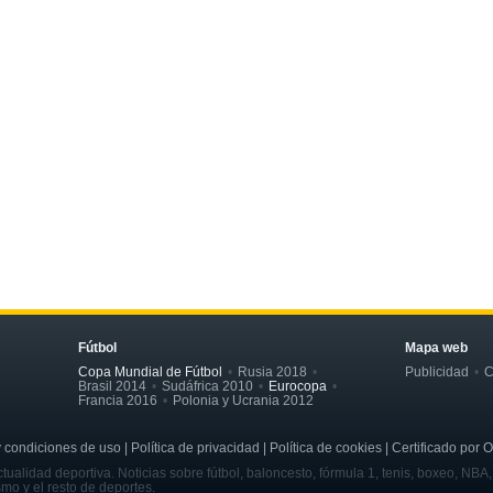
Fútbol
Mapa web
Copa Mundial de Fútbol
Rusia 2018
Publicidad
C
Brasil 2014
Sudáfrica 2010
Eurocopa
Francia 2016
Polonia y Ucrania 2012
ondiciones de uso | Política de privacidad | Política de cookies | Certificado por 
tualidad deportiva. Noticias sobre fútbol, baloncesto, fórmula 1, tenis, boxeo, NBA
smo y el resto de deportes.