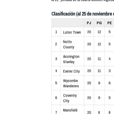
Clasificación (al 25 de noviembre 
PJ
PG
PE
1
20
12
5
Luton Town
Notts
2
20
12
5
County
Accrington
3
20
11
4
Stanley
4
20
11
3
Exeter City
Wycombe
5
20
9
6
Wanderers
Coventry
6
20
9
5
City
Mansfield
7
20
8
8