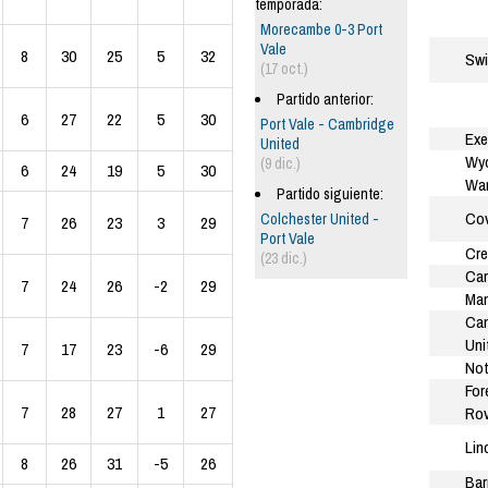
temporada:
Morecambe 0-3 Port
Vale
8
30
25
5
32
Sw
(17 oct.)
Partido anterior:
6
27
22
5
30
Port Vale - Cambridge
Exe
United
Wy
(9 dic.)
6
24
19
5
30
Wan
Partido siguiente:
Cov
Colchester United -
7
26
23
3
29
Port Vale
Cre
(23 dic.)
Car
7
24
26
-2
29
Man
Ca
Uni
7
17
23
-6
29
Not
For
7
28
27
1
27
Rov
Lin
8
26
31
-5
26
Bar