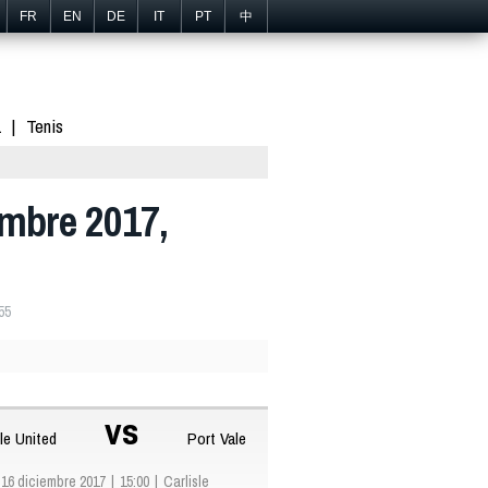
FR
EN
DE
IT
PT
中
1
Tenis
embre 2017,
55
vs
sle United
Port Vale
16 diciembre 2017
15:00
Carlisle