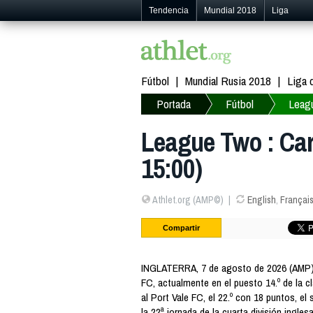
Tendencia
Mundial 2018
Liga
Fútbol
Mundial Rusia 2018
Liga
Portada
Fútbol
Leag
League Two : Carl
15:00)
Athlet.org (AMP©)
English
,
Françai
Compartir
INGLATERRA, 7 de agosto de 2026 (AMP) 
FC, actualmente en el puesto 14.º de la cl
al Port Vale FC, el 22.º con 18 puntos, el
la 22ª jornada de la cuarta división inglesa