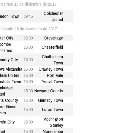
viernes 15 de diciembre de 2017
Colchester
indon Town
19:45
United
sábado 16 de diciembre de 2017
ter City
15:00
Stevenage
combe
15:00
Chesterfield
derers
Cheltenham
entry City
15:00
Town
we Alexandra
15:00
Crawley Town
lisle United
15:00
Port Vale
sfield Town
15:00
Yeovil Town
mbridge
15:00
Newport County
ted
ts County
15:00
Grimsby Town
est Green
15:00
Luton Town
ers
Accrington
coln City
15:00
Stanley
net
15:00
Morecambe