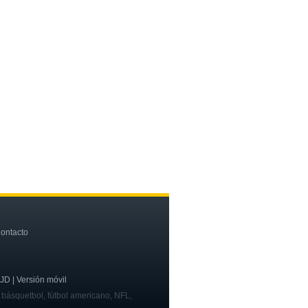
ontacto
OJD | Versión móvil
, básquetbol, fútbol americano, NFL,