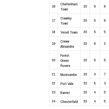
Cheltenham
16
20
6
6
Town
Crawley
17
20
5
6
Town
18
20
5
5
Yeovil Town
Crewe
19
20
6
2
Alexandra
Forest
20
20
5
5
Green
Rovers
21
20
4
7
Morecambe
22
20
5
3
Port Vale
23
20
4
5
Barnet
24
20
4
5
Chesterfield