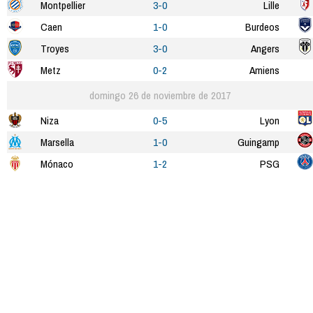
Montpellier
3-0
Lille
Caen
1-0
Burdeos
Troyes
3-0
Angers
Metz
0-2
Amiens
domingo 26 de noviembre de 2017
Niza
0-5
Lyon
Marsella
1-0
Guingamp
Mónaco
1-2
PSG