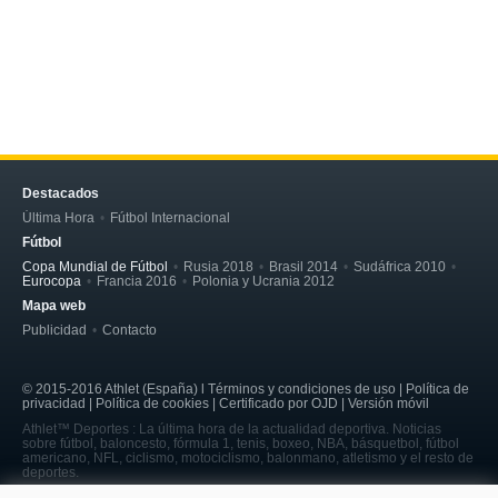
Destacados
Última Hora
Fútbol Internacional
Fútbol
Copa Mundial de Fútbol
Rusia 2018
Brasil 2014
Sudáfrica 2010
Eurocopa
Francia 2016
Polonia y Ucrania 2012
Mapa web
Publicidad
Contacto
© 2015-2016 Athlet (España) l Términos y condiciones de uso | Política de
privacidad | Política de cookies | Certificado por OJD | Versión móvil
Athlet™ Deportes : La última hora de la actualidad deportiva. Noticias
sobre fútbol, baloncesto, fórmula 1, tenis, boxeo, NBA, básquetbol, fútbol
americano, NFL, ciclismo, motociclismo, balonmano, atletismo y el resto de
deportes.