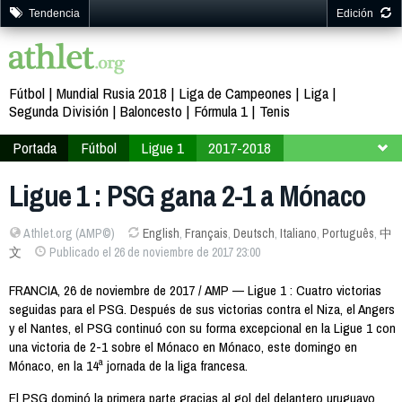
Tendencia
Edición
Fútbol
Mundial Rusia 2018
Liga de Campeones
Liga
Segunda División
Baloncesto
Fórmula 1
Tenis
Portada
Fútbol
Ligue 1
2017-2018
Jornada 14
Ligue 1 : PSG gana 2-1 a Mónaco
Athlet.org (AMP©)
English
,
Français
,
Deutsch
,
Italiano
,
Português
,
中
文
Publicado el 26 de noviembre de 2017 23:00
FRANCIA, 26 de noviembre de 2017 / AMP — Ligue 1 : Cuatro victorias
seguidas para el PSG. Después de sus victorias contra el Niza, el Angers
y el Nantes, el PSG continuó con su forma excepcional en la Ligue 1 con
una victoria de 2-1 sobre el Mónaco en Mónaco, este domingo en
Mónaco, en la 14ª jornada de la liga francesa.
El PSG dominó la primera parte gracias al gol del delantero uruguayo