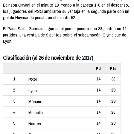
Edinson Cavani en el minuto 19. Yendo a la cabeza 1-0 en el descanso,
los jugadores del PSG ampliaron su ventaja en la segunda parte con un
gol de Neymar de penalti en el minuto 52.
El París Saint-Germain sigue en el primer puesto con 38 puntos en 14
partidos, una ventaja de 9 puntos sobre el subcampeón, Olympique de
Lyon.
Clasificación (al 26 de noviembre de 2017)
PJ
Pts
1
14
38
PSG
2
14
29
Lyon
3
14
29
Mónaco
4
14
28
Marsella
5
14
23
Nantes