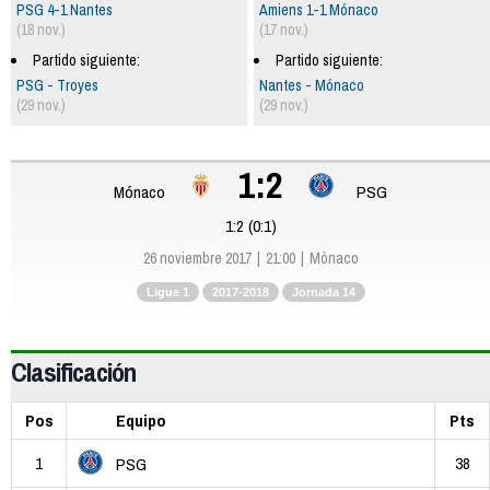
PSG 4-1 Nantes
Amiens 1-1 Mónaco
(18 nov.)
(17 nov.)
Partido siguiente:
Partido siguiente:
PSG - Troyes
Nantes - Mónaco
(29 nov.)
(29 nov.)
1:2
Mónaco
PSG
1:2 (0:1)
26 noviembre 2017
21:00
Mónaco
Ligue 1
2017-2018
Jornada 14
Clasificación
Pos
Equipo
Pts
1
38
PSG