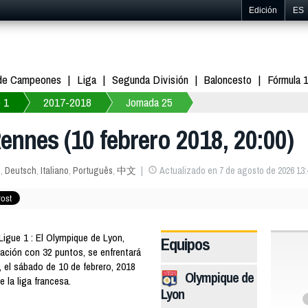
Edición
ES
 de Campeones
Liga
Segunda División
Baloncesto
Fórmula 
 1
2017-2018
Jornada 25
Rennes (10 febrero 2018, 20:00)
s
,
Deutsch
,
Italiano
,
Português
,
中文
Actualizado en 7 de agosto de 2026 13:
gue 1 : El Olympique de Lyon,
Equipos
cación con 32 puntos, se enfrentará
, el sábado de 10 de febrero, 2018
Olympique de
e la liga francesa.
Lyon