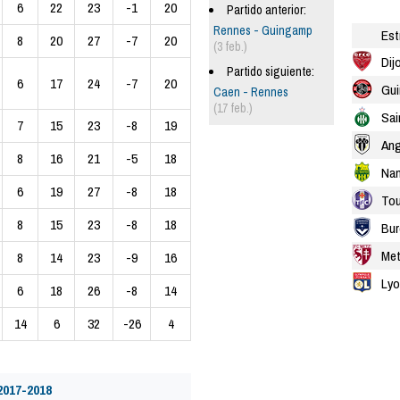
6
22
23
-1
20
Partido anterior:
Rennes - Guingamp
Est
8
20
27
-7
20
(3 feb.)
Dij
Partido siguiente:
6
17
24
-7
20
Gu
Caen - Rennes
(17 feb.)
Sai
7
15
23
-8
19
Ang
8
16
21
-5
18
Nan
6
19
27
-8
18
Tou
8
15
23
-8
18
Bur
Me
8
14
23
-9
16
Lyo
6
18
26
-8
14
14
6
32
-26
4
2017-2018