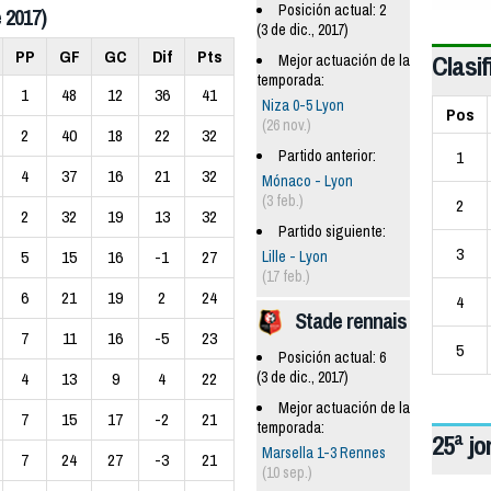
Posición actual: 2
 2017)
(3 de dic., 2017)
PP
GF
GC
Dif
Pts
Clasif
Mejor actuación de la
temporada:
1
48
12
36
41
Niza 0-5 Lyon
Pos
(26 nov.)
2
40
18
22
32
1
Partido anterior:
4
37
16
21
32
Mónaco - Lyon
(3 feb.)
2
2
32
19
13
32
Partido siguiente:
3
5
15
16
-1
27
Lille - Lyon
(17 feb.)
6
21
19
2
24
4
Stade rennais
7
11
16
-5
23
5
Posición actual: 6
(3 de dic., 2017)
4
13
9
4
22
Mejor actuación de la
7
15
17
-2
21
temporada:
25ª j
Marsella 1-3 Rennes
7
24
27
-3
21
(10 sep.)