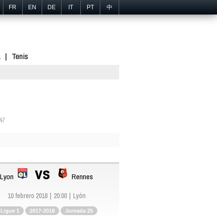
FR
EN
DE
IT
PT
中
1
Tenis
47
vs
Lyon
Rennes
10 febrero 2018
20:00
Lyón
Ligue 1
2017-2018
Jornada 25