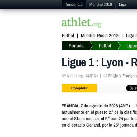
Tendencia
Mundial 2018
Liga
Fútbol
Mundial Rusia 2018
Liga
Portada
Fútbol
Ligue
Ligue 1 : Lyon - 
Athlet.org (AMP©)
English
,
Françai
Compartir
FRANCIA, 7 de agosto de 2026 (AMP) — Li
actualmente en el puesto 2.º de la clasifi
con el Stade rennais, el 6.º con 24 puntos
en el estadio Gerland, por la 25ª jornada d