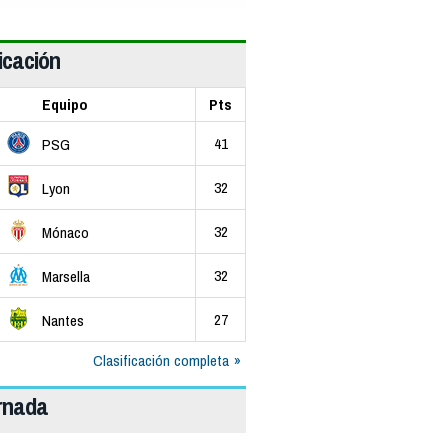
icación
Equipo
Pts
41
PSG
32
Lyon
32
Mónaco
32
Marsella
27
Nantes
Clasificación completa
ornada