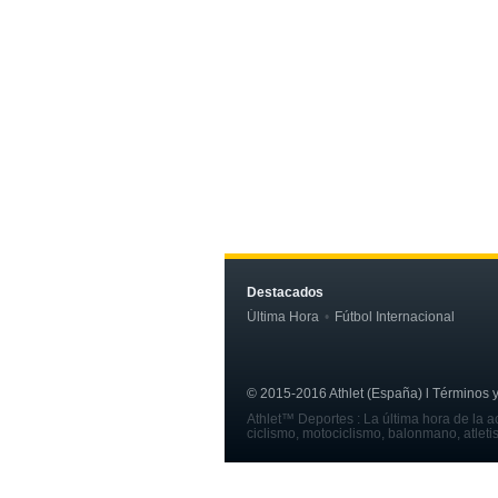
Destacados
Última Hora
Fútbol Internacional
© 2015-2016 Athlet (España) l Términos y c
Athlet™ Deportes : La última hora de la ac
ciclismo, motociclismo, balonmano, atleti