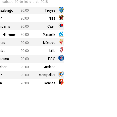
sábado 10 de febrero de 2018
rasburgo
20:00
Troyes
on
20:00
Niza
ingamp
20:00
Caen
nt-Etienne
20:00
Marsella
ers
20:00
Mónaco
tes
20:00
Lille
louse
20:00
PSG
deos
20:00
Amiens
tz
20:00
Montpellier
n
20:00
Rennes