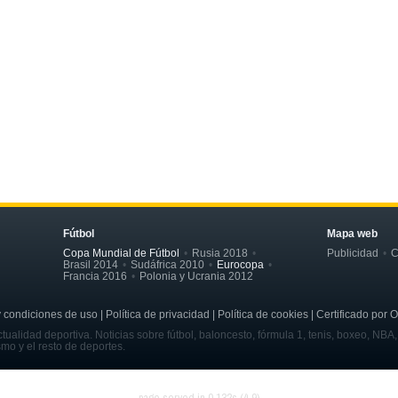
Fútbol
Mapa web
Copa Mundial de Fútbol
Rusia 2018
Publicidad
C
Brasil 2014
Sudáfrica 2010
Eurocopa
Francia 2016
Polonia y Ucrania 2012
ondiciones de uso | Política de privacidad | Política de cookies | Certificado por 
tualidad deportiva. Noticias sobre fútbol, baloncesto, fórmula 1, tenis, boxeo, NBA
smo y el resto de deportes.
page served in 0.132s (4,9)