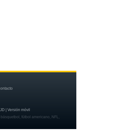
ontacto
OJD | Versión móvil
, básquetbol, fútbol americano, NFL,