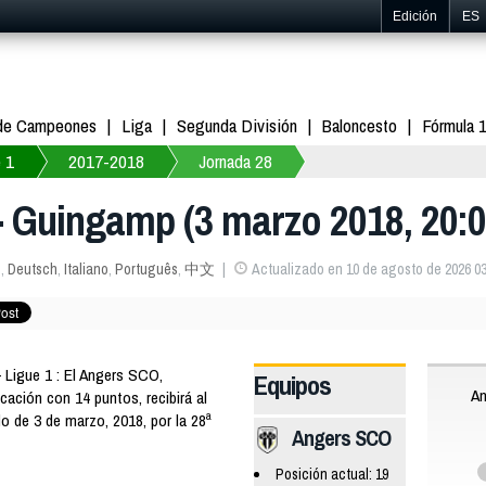
Edición
ES
 de Campeones
Liga
Segunda División
Baloncesto
Fórmula 
 1
2017-2018
Jornada 28
 - Guingamp (3 marzo 2018, 20:0
s
,
Deutsch
,
Italiano
,
Português
,
中文
Actualizado en 10 de agosto de 2026 03
Ligue 1 : El Angers SCO,
Equipos
An
icación con 14 puntos, recibirá al
o de 3 de marzo, 2018, por la 28ª
Angers SCO
Posición actual: 19