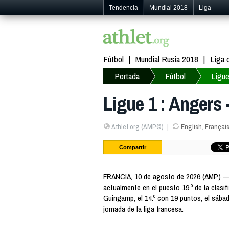
Tendencia
Mundial 2018
Liga
Fútbol
Mundial Rusia 2018
Liga
Portada
Fútbol
Ligue
Ligue 1 : Angers
Athlet.org (AMP©)
English
,
Françai
Compartir
FRANCIA, 10 de agosto de 2026 (AMP) — 
actualmente en el puesto 19.º de la clasif
Guingamp, el 14.º con 19 puntos, el sábad
jornada de la liga francesa.