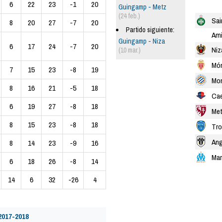
6
22
23
-1
20
Guingamp - Metz
(24 feb.)
Sai
8
20
27
-7
20
Partido siguiente:
Am
Guingamp - Niza
6
17
24
-7
20
Niz
(10 mar.)
Mó
7
15
23
-8
19
Mon
8
16
21
-5
18
Ca
6
19
27
-8
18
Me
8
15
23
-8
18
Tro
Ang
8
14
23
-9
16
Mar
6
18
26
-8
14
14
6
32
-26
4
2017-2018