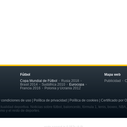
Fútbol
Mapa web
Copa Mundial de Fútbol
Rusia 2018
Publicidad
C
Brasil 2014
Sudáfrica 2010
Eurocopa
Francia 2016
Polonia y Ucrania 2012
ondiciones de uso | Política de privacidad | Política de cookies | Certificado por 
tualidad deportiva. Noticias sobre fútbol, baloncesto, fórmula 1, tenis, boxeo, NBA
smo y el resto de deportes.
page served in 0.157s (4,9)