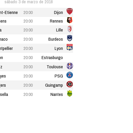
sábado 3 de marzo de 2018
nt-Etienne
20:00
Dijon
iens
20:00
Rennes
a
20:00
Lille
naco
20:00
Burdeos
tpellier
20:00
Lyon
en
20:00
Estrasburgo
tz
20:00
Toulouse
yes
20:00
PSG
ers
20:00
Guingamp
sella
20:00
Nantes