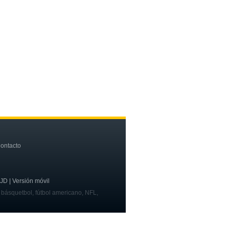
ontacto
OJD | Versión móvil
, básquetbol, fútbol americano, NFL,