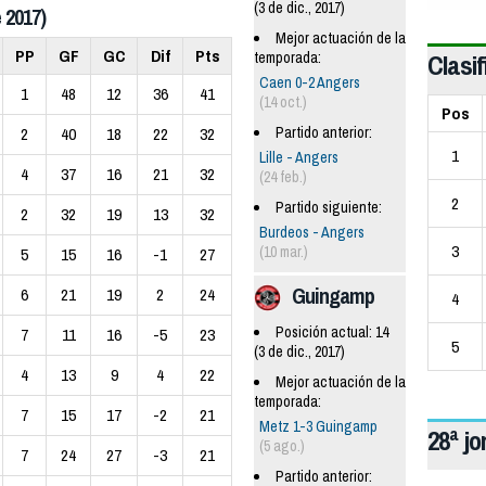
(3 de dic., 2017)
 2017)
Mejor actuación de la
PP
GF
GC
Dif
Pts
Clasif
temporada:
Caen 0-2 Angers
1
48
12
36
41
(14 oct.)
Pos
Partido anterior:
2
40
18
22
32
1
Lille - Angers
4
37
16
21
32
(24 feb.)
2
Partido siguiente:
2
32
19
13
32
Burdeos - Angers
3
(10 mar.)
5
15
16
-1
27
Guingamp
6
21
19
2
24
4
Posición actual: 14
7
11
16
-5
23
5
(3 de dic., 2017)
4
13
9
4
22
Mejor actuación de la
temporada:
7
15
17
-2
21
Metz 1-3 Guingamp
28ª j
(5 ago.)
7
24
27
-3
21
Partido anterior: