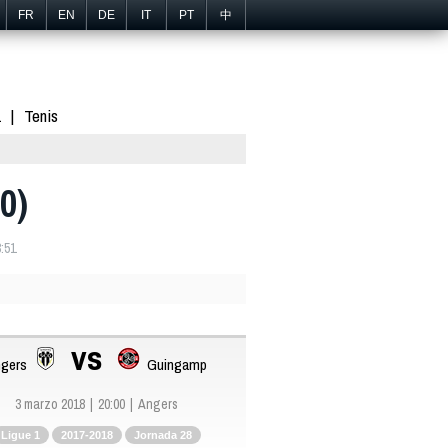
FR
EN
DE
IT
PT
中
1
Tenis
0)
:51
vs
gers
Guingamp
3 marzo 2018
20:00
Angers
Ligue 1
2017-2018
Jornada 28