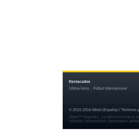
Destacados
Última Hora
Fútbol Internacional
© 2015-2016 Athlet (España) l Términos y c
Athlet™ Deportes : La última hora de la ac
ciclismo, motociclismo, balonmano, atleti