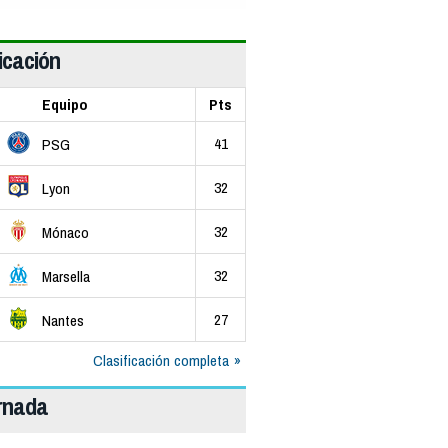
icación
Equipo
Pts
41
PSG
32
Lyon
32
Mónaco
32
Marsella
27
Nantes
Clasificación completa
ornada