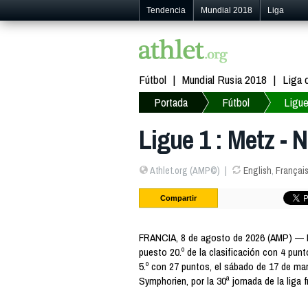
Tendencia
Mundial 2018
Liga
Fútbol
Mundial Rusia 2018
Liga
Portada
Fútbol
Ligue
Ligue 1 : Metz - 
Athlet.org (AMP©)
English
,
Françai
Compartir
FRANCIA, 8 de agosto de 2026 (AMP) — Li
puesto 20.º de la clasificación con 4 punt
5.º con 27 puntos, el sábado de 17 de mar
Symphorien, por la 30ª jornada de la liga 