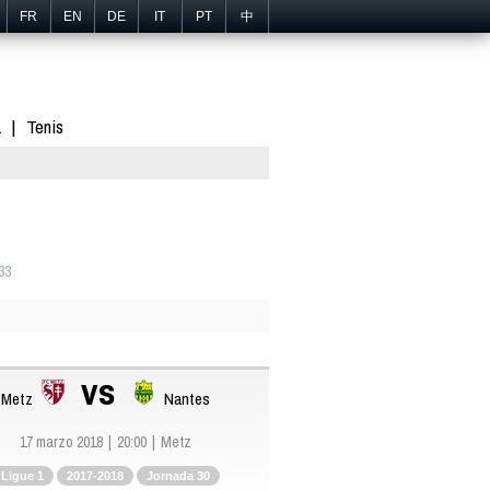
FR
EN
DE
IT
PT
中
1
Tenis
33
vs
Metz
Nantes
17 marzo 2018
20:00
Metz
Ligue 1
2017-2018
Jornada 30