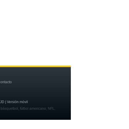
ontacto
OJD | Versión móvil
, básquetbol, fútbol americano, NFL,