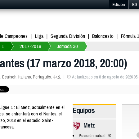
Edición
ES
 de Campeones
Liga
Segunda División
Baloncesto
Fórmula 
 1
2017-2018
Jornada 30
Nantes (17 marzo 2018, 20:00)
s
,
Deutsch
,
Italiano
,
Português
,
中文
Actualizado en 8 de agosto de 2026 05:
gue 1 : El Metz, actualmente en el
Equipos
os, se enfrentará con el Nantes, el
zo, 2018 en el estadio Saint-
Metz
francesa.
Posición actual: 20