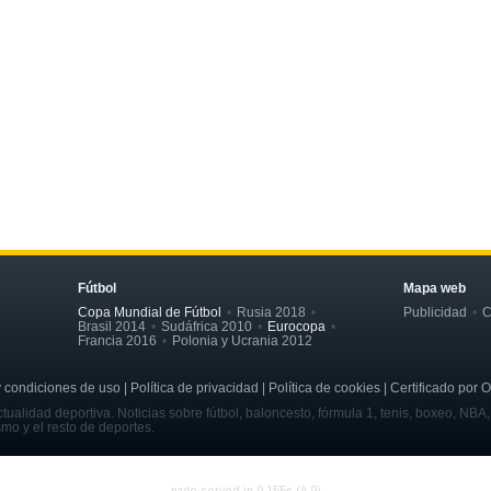
Fútbol
Mapa web
Copa Mundial de Fútbol
Rusia 2018
Publicidad
C
Brasil 2014
Sudáfrica 2010
Eurocopa
Francia 2016
Polonia y Ucrania 2012
ondiciones de uso | Política de privacidad | Política de cookies | Certificado por 
tualidad deportiva. Noticias sobre fútbol, baloncesto, fórmula 1, tenis, boxeo, NBA
smo y el resto de deportes.
page served in 0.155s (4,9)