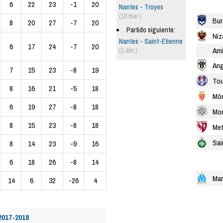
6
22
23
-1
20
Nantes - Troyes
(10 mar.)
Bur
8
20
27
-7
20
Partido siguiente:
Niz
Nantes - Saint-Etienne
6
17
24
-7
20
Am
(1 abr.)
Ang
7
15
23
-8
19
Tou
8
16
21
-5
18
Mó
6
19
27
-8
18
Mon
8
15
23
-8
18
Me
Sai
8
14
23
-9
16
6
18
26
-8
14
Mar
14
6
32
-26
4
2017-2018