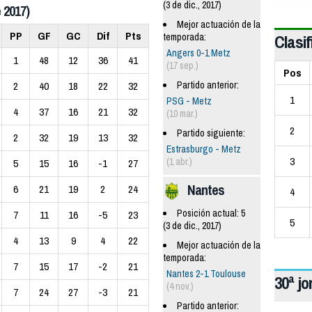
(3 de dic., 2017)
 2017)
Mejor actuación de la
PP
GF
GC
Dif
Pts
Clasif
temporada:
Angers 0-1 Metz
1
48
12
36
41
(17 sep.)
Pos
Partido anterior:
2
40
18
22
32
1
PSG - Metz
4
37
16
21
32
(10 mar.)
2
Partido siguiente:
2
32
19
13
32
Estrasburgo - Metz
3
(1 abr.)
5
15
16
-1
27
Nantes
6
21
19
2
24
4
Posición actual: 5
7
11
16
-5
23
5
(3 de dic., 2017)
4
13
9
4
22
Mejor actuación de la
temporada:
7
15
17
-2
21
Nantes 2-1 Toulouse
30ª j
(4 nov.)
7
24
27
-3
21
Partido anterior: