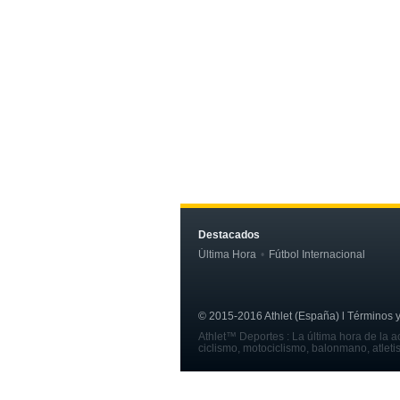
Destacados
Última Hora
Fútbol Internacional
© 2015-2016 Athlet (España) l Términos y c
Athlet™ Deportes : La última hora de la ac
ciclismo, motociclismo, balonmano, atleti