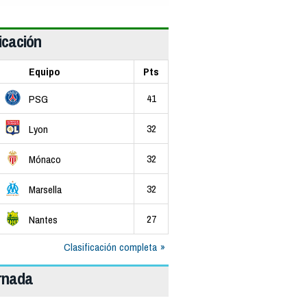
icación
Equipo
Pts
41
PSG
32
Lyon
32
Mónaco
32
Marsella
27
Nantes
Clasificación completa
ornada