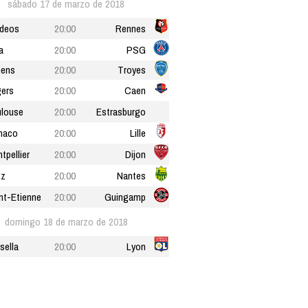
sábado 17 de marzo de 2018
deos
20:00
Rennes
a
20:00
PSG
iens
20:00
Troyes
ers
20:00
Caen
louse
20:00
Estrasburgo
naco
20:00
Lille
tpellier
20:00
Dijon
tz
20:00
Nantes
nt-Etienne
20:00
Guingamp
domingo 18 de marzo de 2018
sella
20:00
Lyon