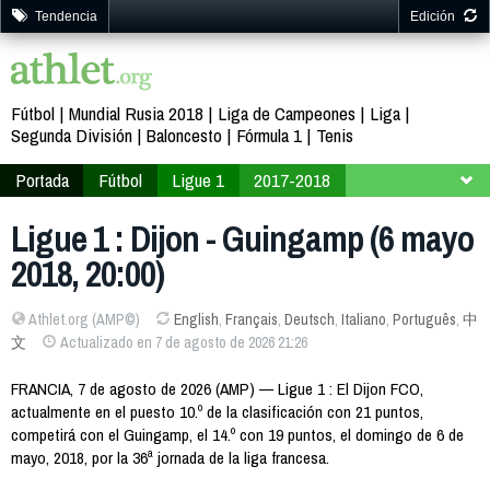
Tendencia
Edición
Fútbol
Mundial Rusia 2018
Liga de Campeones
Liga
Segunda División
Baloncesto
Fórmula 1
Tenis
Portada
Fútbol
Ligue 1
2017-2018
Jornada 36
Ligue 1 : Dijon - Guingamp (6 mayo
2018, 20:00)
Athlet.org (AMP©)
English
,
Français
,
Deutsch
,
Italiano
,
Português
,
中
文
Actualizado en 7 de agosto de 2026 21:26
FRANCIA, 7 de agosto de 2026 (AMP) — Ligue 1 : El Dijon FCO,
actualmente en el puesto 10.º de la clasificación con 21 puntos,
competirá con el Guingamp, el 14.º con 19 puntos, el domingo de 6 de
mayo, 2018, por la 36ª jornada de la liga francesa.