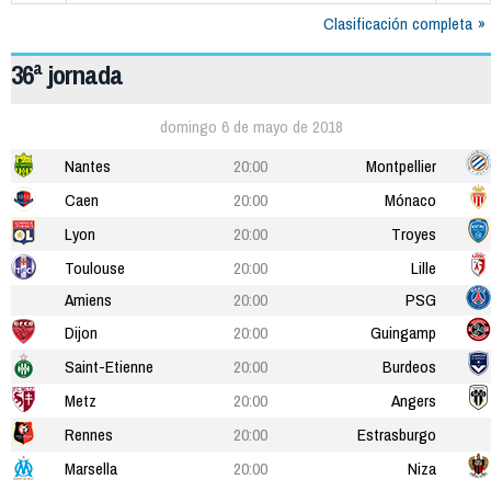
Clasificación completa
36ª jornada
domingo 6 de mayo de 2018
Nantes
20:00
Montpellier
Caen
20:00
Mónaco
Lyon
20:00
Troyes
Toulouse
20:00
Lille
Amiens
20:00
PSG
Dijon
20:00
Guingamp
Saint-Etienne
20:00
Burdeos
Metz
20:00
Angers
Rennes
20:00
Estrasburgo
Marsella
20:00
Niza