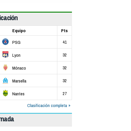
icación
Equipo
Pts
41
PSG
32
Lyon
32
Mónaco
32
Marsella
27
Nantes
Clasificación completa
ornada