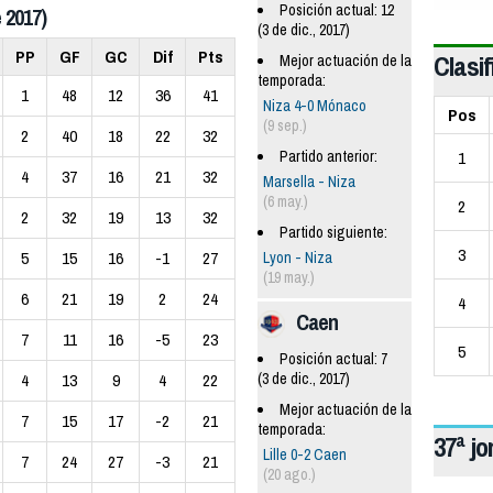
Posición actual: 12
 2017)
(3 de dic., 2017)
PP
GF
GC
Dif
Pts
Clasif
Mejor actuación de la
temporada:
1
48
12
36
41
Niza 4-0 Mónaco
Pos
(9 sep.)
2
40
18
22
32
1
Partido anterior:
4
37
16
21
32
Marsella - Niza
(6 may.)
2
2
32
19
13
32
Partido siguiente:
3
5
15
16
-1
27
Lyon - Niza
(19 may.)
6
21
19
2
24
4
Caen
7
11
16
-5
23
5
Posición actual: 7
(3 de dic., 2017)
4
13
9
4
22
Mejor actuación de la
7
15
17
-2
21
temporada:
37ª j
Lille 0-2 Caen
7
24
27
-3
21
(20 ago.)