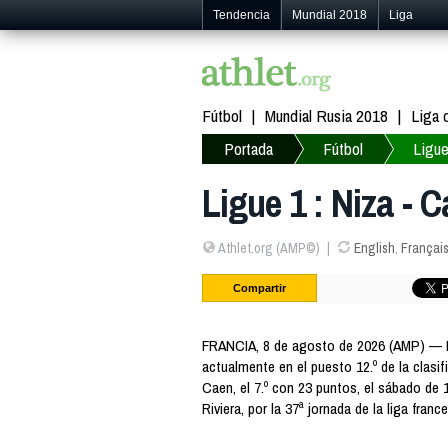
Tendencia
Mundial 2018
Liga
Fútbol
Mundial Rusia 2018
Liga
Portada
Fútbol
Ligue
Ligue 1 : Niza - 
Athlet.org (AMP©)
English
,
Françai
Compartir
FRANCIA, 8 de agosto de 2026 (AMP) — Li
actualmente en el puesto 12.º de la clasif
Caen, el 7.º con 23 puntos, el sábado de 
Riviera, por la 37ª jornada de la liga franc