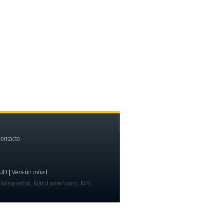
ontacto
OJD | Versión móvil
, básquetbol, fútbol americano, NFL,