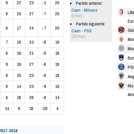
6
22
23
-1
20
Partido anterior:
Caen - Mónaco
Lill
8
20
27
-7
20
(6 may.)
Est
Partido siguiente:
6
17
24
-7
20
Gu
Caen - PSG
(19 may.)
Mó
7
15
23
-8
19
Mon
8
16
21
-5
18
Bur
6
19
27
-8
18
PS
8
15
23
-8
18
Ang
Niz
8
14
23
-9
16
Am
6
18
26
-8
14
14
6
32
-26
4
2017-2018