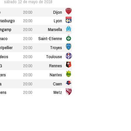
sábado 12 de mayo de 2018
e
20:00
Dijon
rasburgo
20:00
Lyon
ingamp
20:00
Marsella
naco
20:00
Saint-Etienne
tpellier
20:00
Troyes
deos
20:00
Toulouse
G
20:00
Rennes
ers
20:00
Nantes
a
20:00
Caen
iens
20:00
Metz