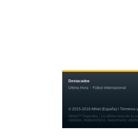
Destacados
Última Hora
Fútbol Internacional
© 2015-2016 Athlet (España) l Términos y c
Athlet™ Deportes : La última hora de la ac
ciclismo, motociclismo, balonmano, atleti