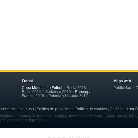
Fútbol
Mapa web
Copa Mundial de Fútbol
Rusia 2018
Publicidad
C
Brasil 2014
Sudáfrica 2010
Eurocopa
Francia 2016
Polonia y Ucrania 2012
ondiciones de uso | Política de privacidad | Política de cookies | Certificado por 
tualidad deportiva. Noticias sobre fútbol, baloncesto, fórmula 1, tenis, boxeo, NBA
smo y el resto de deportes.
page served in 0.155s (4,9)