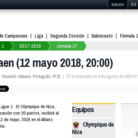
Edición
ES
 de Campeones
Liga
Segunda División
Baloncesto
Fórmula 
 1
2017-2018
Jornada 37
Caen (12 mayo 2018, 20:00)
s
,
Deutsch
,
Italiano
,
Português
,
中文
Actualizado en 8 de agosto de 2026 07:
gue 1 : El Olympique de Niza,
Equipos
icación con 20 puntos, recibirá al
12 de mayo, 2018 en el Allianz
Olympique de
esa.
Niza