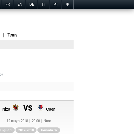
FR
EN
DE
IT
PT
中
1
Tenis
54
vs
Niza
Caen
12 mayo 2018
20:00
Nice
Ligue 1
2017-2018
Jornada 37