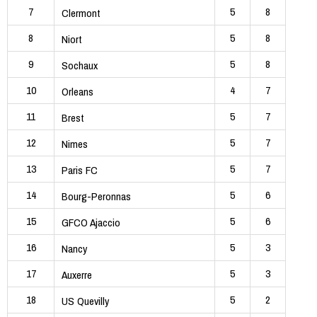
7
5
8
Clermont
8
5
8
Niort
9
5
8
Sochaux
10
4
7
Orleans
11
5
7
Brest
12
5
7
Nimes
13
5
7
Paris FC
14
5
6
Bourg-Peronnas
15
5
6
GFCO Ajaccio
16
5
3
Nancy
17
5
3
Auxerre
18
5
2
US Quevilly