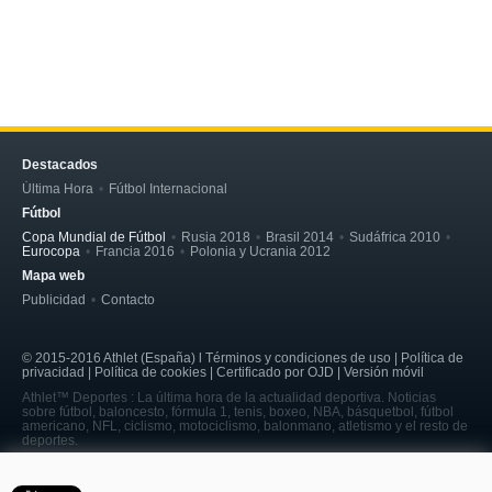
Destacados
Última Hora
Fútbol Internacional
Fútbol
Copa Mundial de Fútbol
Rusia 2018
Brasil 2014
Sudáfrica 2010
Eurocopa
Francia 2016
Polonia y Ucrania 2012
Mapa web
Publicidad
Contacto
© 2015-2016 Athlet (España) l Términos y condiciones de uso | Política de
privacidad | Política de cookies | Certificado por OJD | Versión móvil
Athlet™ Deportes : La última hora de la actualidad deportiva. Noticias
sobre fútbol, baloncesto, fórmula 1, tenis, boxeo, NBA, básquetbol, fútbol
americano, NFL, ciclismo, motociclismo, balonmano, atletismo y el resto de
deportes.