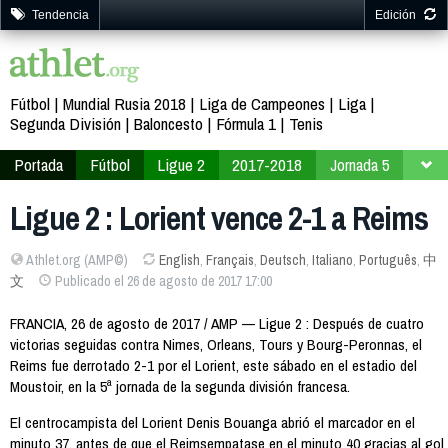
Tendencia
Edición
Fútbol
Mundial Rusia 2018
Liga de Campeones
Liga
Segunda División
Baloncesto
Fórmula 1
Tenis
Portada
Fútbol
Ligue 2
2017-2018
Jornada 5
Ligue 2 : Lorient vence 2-1 a Reims
Athlet.org (AMP©)
English
,
Français
,
Deutsch
,
Italiano
,
Português
,
中
文
Publicado el 26 de agosto de 2017 17:00
FRANCIA, 26 de agosto de 2017 / AMP — Ligue 2 : Después de cuatro
victorias seguidas contra Nimes, Orleans, Tours y Bourg-Peronnas, el
Reims fue derrotado 2-1 por el Lorient, este sábado en el estadio del
Moustoir, en la 5ª jornada de la segunda división francesa.
El centrocampista del Lorient Denis Bouanga abrió el marcador en el
minuto 37, antes de que el Reimsempatase en el minuto 40 gracias al gol