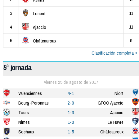
3
11
Lorient
4
11
Ajaccio
5
9
Châteauroux
Clasificación completa
5ª jornada
viernes 25 de agosto de 2017
Valenciennes
4-1
Niort
Bourg-Peronnas
2-0
GFCO Ajaccio
Tours
1-3
Ajaccio
Nimes
1-0
Le Havre
Sochaux
1-5
Châteauroux