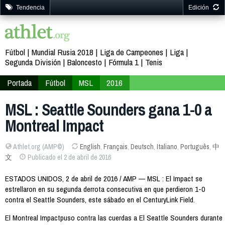
Tendencia
Edición
Fútbol
Mundial Rusia 2018
Liga de Campeones
Liga
Segunda División
Baloncesto
Fórmula 1
Tenis
Portada
Fútbol
MSL
2016
MSL : Seattle Sounders gana 1-0 a
Montreal Impact
Athlet.org (AMP©)
English
,
Français
,
Deutsch
,
Italiano
,
Português
,
中
文
Publicado el 2 de abril de 2016
ESTADOS UNIDOS, 2 de abril de 2016 / AMP — MSL : El Impact se
estrellaron en su segunda derrota consecutiva en que perdieron 1-0
contra el Seattle Sounders, este sábado en el CenturyLink Field.
El Montreal Impactpuso contra las cuerdas a El Seattle Sounders durante