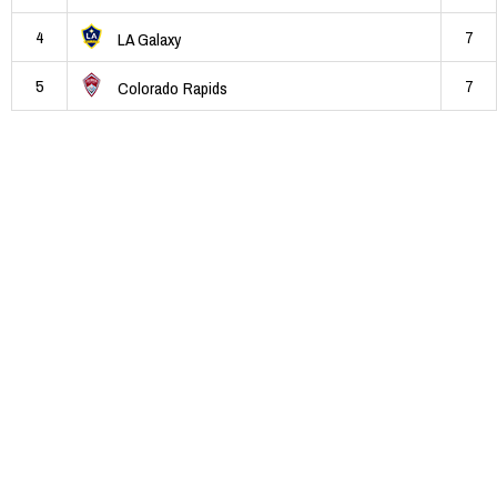
4
7
LA Galaxy
5
7
Colorado Rapids