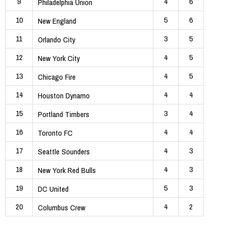
9
4
6
Philadelphia Union
10
5
6
New England
11
3
5
Orlando City
12
4
5
New York City
13
4
5
Chicago Fire
14
4
4
Houston Dynamo
15
3
4
Portland Timbers
16
4
4
Toronto FC
17
4
3
Seattle Sounders
18
4
3
New York Red Bulls
19
5
3
DC United
20
4
2
Columbus Crew