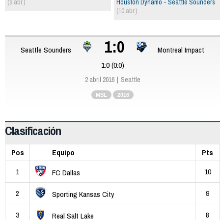
(9 abr.)
Houston Dynamo - Seattle Sounders
(10 abr.)
1:0
Seattle Sounders
Montreal Impact
1:0 (0:0)
2 abril 2016
Seattle
MSL
2016
Clasificación
Pos
Equipo
Pts
1
10
FC Dallas
2
9
Sporting Kansas City
3
8
Real Salt Lake