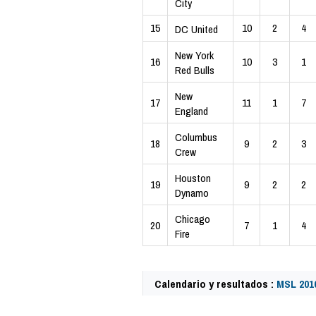
City
15
10
2
4
DC United
New York
16
10
3
1
Red Bulls
New
17
11
1
7
England
Columbus
18
9
2
3
Crew
Houston
19
9
2
2
Dynamo
Chicago
20
7
1
4
Fire
Calendario y resultados :
MSL 201