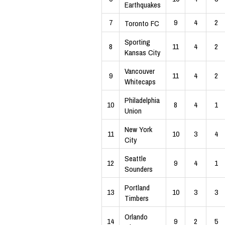
Earthquakes
7
9
4
2
Toronto FC
Sporting
8
11
4
2
Kansas City
Vancouver
9
11
4
2
Whitecaps
Philadelphia
10
8
4
1
Union
New York
11
10
3
4
City
Seattle
12
9
4
1
Sounders
Portland
13
10
3
3
Timbers
Orlando
14
9
2
5