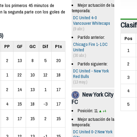
te los primeros 45 minutos de
Mejor actuación de la
temporada:
en la segunda parte con los goles de
DC United 4-0
Clasif
Vancouver Whitecaps
(9 abr.)
6)
Partido anterior:
Pos
Chicago Fire 1-1 DC
PP
GF
GC
Dif
Pts
1
United
(30 abr.)
2
13
8
5
20
2
Partido siguiente:
DC United - New York
1
22
10
12
18
Red Bulls
3
(13 may.)
2
14
13
1
17
4
New York City
FC
4
15
18
-3
17
5
Posición: 11
+4
3
17
15
2
15
Mejor actuación de la
temporada:
DC United 0-2 New York
3
12
13
-1
15