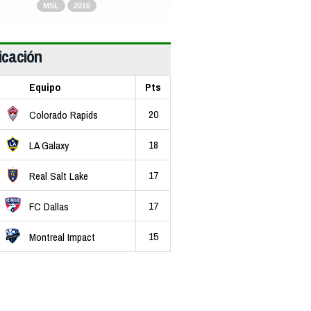
MSL
2016
icación
Equipo
Pts
20
Colorado Rapids
18
LA Galaxy
17
Real Salt Lake
17
FC Dallas
15
Montreal Impact