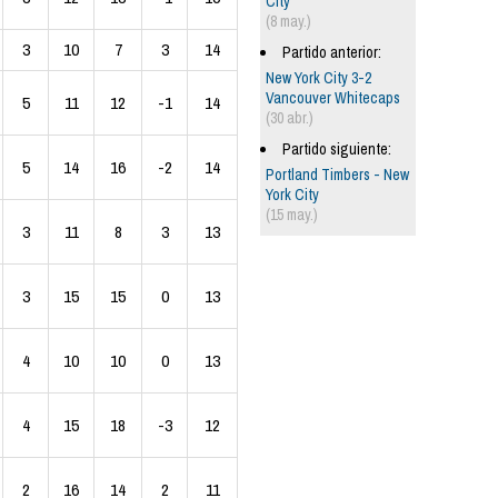
City
(8 may.)
3
10
7
3
14
Partido anterior:
New York City 3-2
Vancouver Whitecaps
5
11
12
-1
14
(30 abr.)
Partido siguiente:
5
14
16
-2
14
Portland Timbers - New
York City
(15 may.)
3
11
8
3
13
3
15
15
0
13
4
10
10
0
13
4
15
18
-3
12
2
16
14
2
11