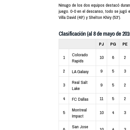
Ninugo de los dos equipos destacó duran
juego. 0-0 en el descanso, todo se jugó 
Villa David (49') y Shelton Khiry (53').
Clasificación (al 8 de mayo de 201
PJ
PG
PE
Colorado
1
10
6
2
Rapids
2
9
5
3
LA Galaxy
Real Salt
3
9
5
2
Lake
4
11
5
2
FC Dallas
Montreal
5
10
4
3
Impact
San Jose
6
10
4
3