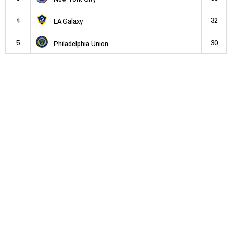
4
32
LA Galaxy
5
30
Philadelphia Union