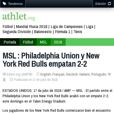
Tendencia
Edición
Fútbol
Mundial Rusia 2018
Liga de Campeones
Liga
Segunda División
Baloncesto
Fórmula 1
Tenis
Portada
Fútbol
MSL
2016
MSL : Philadelphia Union y New
York Red Bulls empatan 2-2
Athlet.org (AMP©)
English
,
Français
,
Deutsch
,
Italiano
,
Português
,
中
文
Publicado el 17 de julio de 2016
ESTADOS UNIDOS, 17 de julio de 2016 / AMP — MSL : El partido entre el
Philadelphia Union y los New York Red Bulls acabó con un empate 2-2,
este domingo en el Talen Energy Stadium.
Los jugadores de los New York Red Bulls comenzaron bien el encuentro