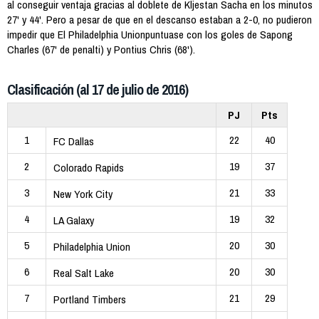
al conseguir ventaja gracias al doblete de Kljestan Sacha en los minutos
27' y 44'. Pero a pesar de que en el descanso estaban a 2-0, no pudieron
impedir que El Philadelphia Unionpuntuase con los goles de Sapong
Charles (67' de penalti) y Pontius Chris (68').
Clasificación (al 17 de julio de 2016)
PJ
Pts
1
22
40
FC Dallas
2
19
37
Colorado Rapids
3
21
33
New York City
4
19
32
LA Galaxy
5
20
30
Philadelphia Union
6
20
30
Real Salt Lake
7
21
29
Portland Timbers