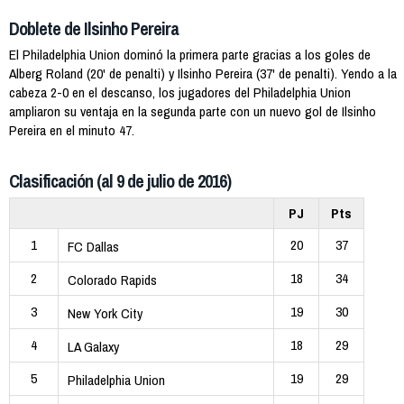
Doblete de Ilsinho Pereira
El Philadelphia Union dominó la primera parte gracias a los goles de
Alberg Roland (20' de penalti) y Ilsinho Pereira (37' de penalti). Yendo a la
cabeza 2-0 en el descanso, los jugadores del Philadelphia Union
ampliaron su ventaja en la segunda parte con un nuevo gol de Ilsinho
Pereira en el minuto 47.
Clasificación (al 9 de julio de 2016)
PJ
Pts
1
20
37
FC Dallas
2
18
34
Colorado Rapids
3
19
30
New York City
4
18
29
LA Galaxy
5
19
29
Philadelphia Union