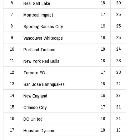
6
18
29
Real Salt Lake
7
17
25
Montreal Impact
8
19
25
Sporting Kansas City
9
19
25
Vancouver Whitecaps
10
18
24
Portland Timbers
11
18
23
New York Red Bulls
12
17
23
Toronto FC
13
18
22
San Jose Earthquakes
14
19
22
New England
15
17
21
Orlando City
16
18
21
DC United
17
18
18
Houston Dynamo