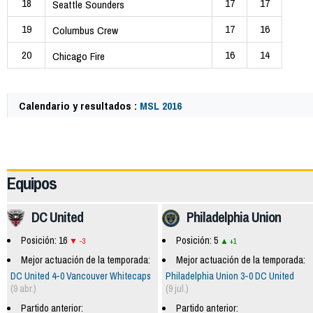
18
17
17
Seattle Sounders
19
17
16
Columbus Crew
20
16
14
Chicago Fire
Calendario y resultados :
MSL 2016
49750
Equipos
DC United
Philadelphia Union
Posición: 16
Posición: 5
-3
+1
Mejor actuación de la temporada:
Mejor actuación de la temporada:
DC United 4-0 Vancouver Whitecaps
Philadelphia Union 3-0 DC United
(9 abr.)
(9 jul.)
Partido anterior:
Partido anterior: