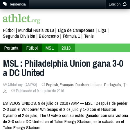
Tendencia
Edición
Fútbol
Mundial Rusia 2018
Liga de Campeones
Liga
Segunda División
Baloncesto
Fórmula 1
Tenis
Portada
Fútbol
MSL
2016
MSL : Philadelphia Union gana 3-0
a DC United
Athlet.org (AMP©)
English
,
Français
,
Deutsch
,
Italiano
,
Português
,
中
文
Publicado el 9 de julio de 2016
ESTADOS UNIDOS, 9 de julio de 2016 / AMP — MSL : Después de perder
2-3 con el Vancouver Whitecaps el 2 de julio y 1-0 con el Houston
Dynamo el 2 de julio, The U volvió con su estilo ganador con una victoria
de 3-0 sobre DC United en el Talen Energy Stadium, este sábado en el
Talen Energy Stadium.