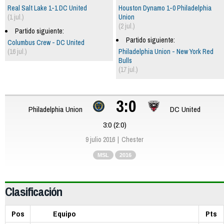
Real Salt Lake 1-1 DC United
Houston Dynamo 1-0 Philadelphia
(1 jul.)
Union
(2 jul.)
Partido siguiente:
Partido siguiente:
Columbus Crew - DC United
(16 jul.)
Philadelphia Union - New York Red
Bulls
(17 jul.)
3:0
Philadelphia Union
DC United
3:0 (2:0)
9 julio 2016
Chester
MSL
2016
Clasificación
Pos
Equipo
Pts