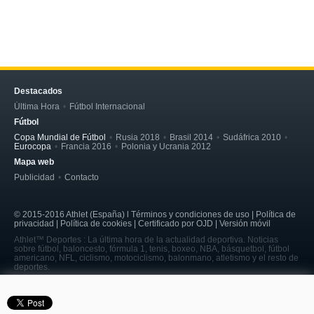
Destacados
Última Hora
Fútbol Internacional
Fútbol
Copa Mundial de Fútbol
Rusia 2018
Brasil 2014
Sudáfrica 2010
Eurocopa
Francia 2016
Polonia y Ucrania 2012
Mapa web
Publicidad
Contacto
© 2015-2016 Athlet (España) l Términos y condiciones de uso | Política de
privacidad | Política de cookies | Certificado por OJD | Versión móvil
Athlet™ Deportes : La última hora de la actualidad deportiva. Noticias
sobre fútbol, baloncesto, fórmula 1, tenis, boxeo, NBA, básquetbol, fútbol
americano, NFL, ciclismo, motociclismo, balonmano, atletismo y el resto de
deportes.
page served in 0.176s (4,5)