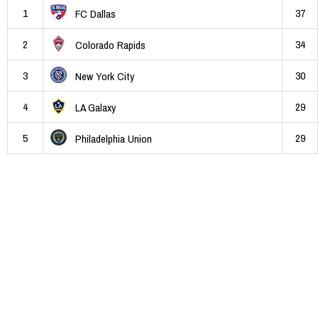
1
37
FC Dallas
2
34
Colorado Rapids
3
30
New York City
4
29
LA Galaxy
5
29
Philadelphia Union