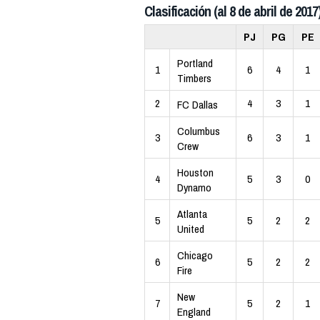
Clasificación (al 8 de abril de 2017
PJ
PG
PE
Portland
1
6
4
1
Timbers
2
4
3
1
FC Dallas
Columbus
3
6
3
1
Crew
Houston
4
5
3
0
Dynamo
Atlanta
5
5
2
2
United
Chicago
6
5
2
2
Fire
New
7
5
2
1
England