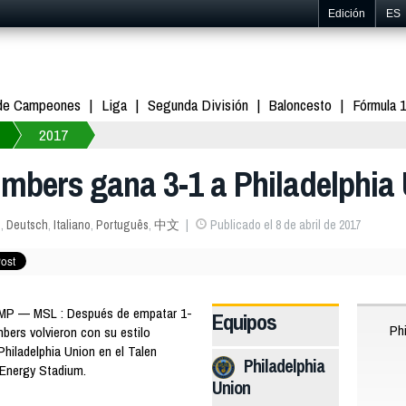
Edición
ES
 de Campeones
Liga
Segunda División
Baloncesto
Fórmula 
2017
imbers gana 3-1 a Philadelphia
s
,
Deutsch
,
Italiano
,
Português
,
中文
Publicado el 8 de abril de 2017
AMP — MSL : Después de empatar 1-
Equipos
Phi
mbers volvieron con su estilo
Philadelphia Union en el Talen
Philadelphia
 Energy Stadium.
Union