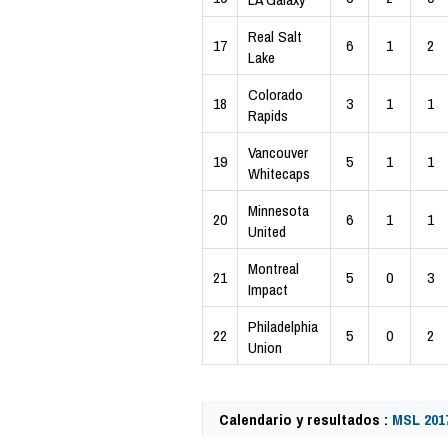
Real Salt
17
6
1
2
Lake
Colorado
18
3
1
1
Rapids
Vancouver
19
5
1
1
Whitecaps
Minnesota
20
6
1
1
United
Montreal
21
5
0
3
Impact
Philadelphia
22
5
0
2
Union
Calendario y resultados :
MSL 201