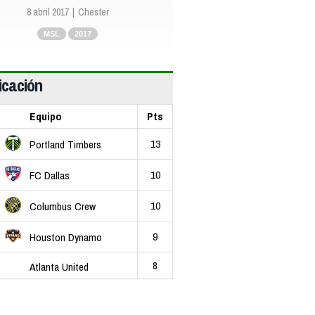
8 abril 2017
Chester
MSL
2017
icación
Equipo
Pts
13
Portland Timbers
10
FC Dallas
10
Columbus Crew
9
Houston Dynamo
8
Atlanta United