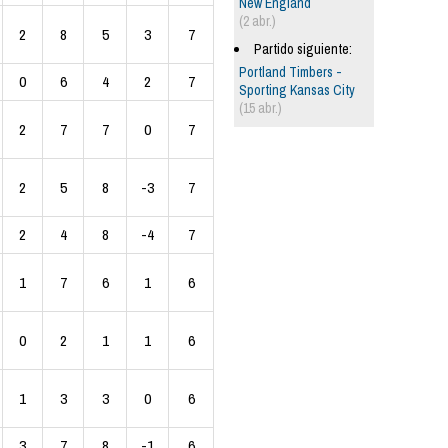
New England
(2 abr.)
2
8
5
3
7
Partido siguiente:
Portland Timbers -
0
6
4
2
7
Sporting Kansas City
(15 abr.)
2
7
7
0
7
2
5
8
-3
7
2
4
8
-4
7
1
7
6
1
6
0
2
1
1
6
1
3
3
0
6
3
7
8
-1
6