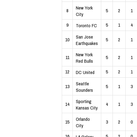
New York
8
5
2
1
City
9
5
1
4
Toronto FC
San Jose
10
5
2
1
Earthquakes
New York
11
5
2
1
Red Bulls
12
5
2
1
DC United
Seattle
13
5
1
3
Sounders
Sporting
14
4
1
3
Kansas City
Orlando
15
3
2
0
City
16
5
2
0
LA Galaxy