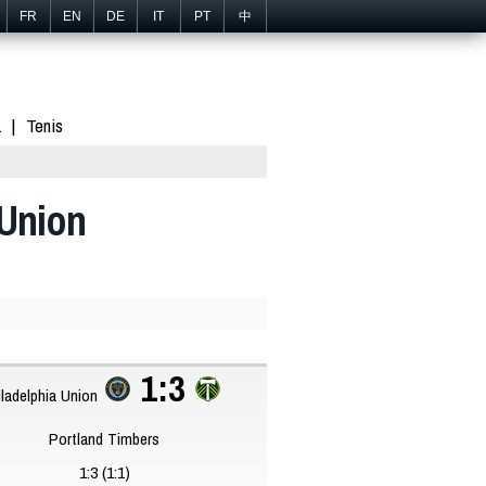
FR
EN
DE
IT
PT
中
1
Tenis
 Union
1:3
ladelphia Union
Portland Timbers
1:3 (1:1)