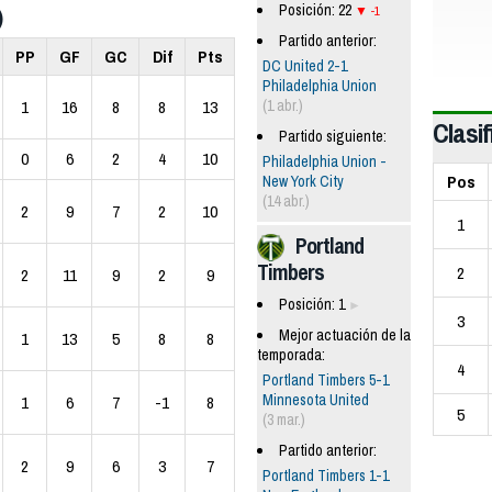
Posición: 22
-1
)
Partido anterior:
PP
GF
GC
Dif
Pts
DC United 2-1
Philadelphia Union
(1 abr.)
1
16
8
8
13
Clasif
Partido siguiente:
0
6
2
4
10
Philadelphia Union -
Pos
New York City
(14 abr.)
2
9
7
2
10
1
Portland
Timbers
2
2
11
9
2
9
Posición: 1
3
Mejor actuación de la
1
13
5
8
8
temporada:
4
Portland Timbers 5-1
Minnesota United
1
6
7
-1
8
5
(3 mar.)
Partido anterior:
2
9
6
3
7
Portland Timbers 1-1