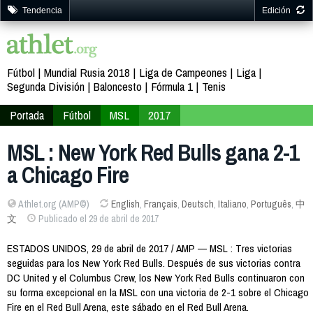
Tendencia
Edición
Fútbol
Mundial Rusia 2018
Liga de Campeones
Liga
Segunda División
Baloncesto
Fórmula 1
Tenis
Portada
Fútbol
MSL
2017
MSL : New York Red Bulls gana 2-1
a Chicago Fire
Athlet.org (AMP©)
English
,
Français
,
Deutsch
,
Italiano
,
Português
,
中
文
Publicado el 29 de abril de 2017
ESTADOS UNIDOS, 29 de abril de 2017 / AMP — MSL : Tres victorias
seguidas para los New York Red Bulls. Después de sus victorias contra
DC United y el Columbus Crew, los New York Red Bulls continuaron con
su forma excepcional en la MSL con una victoria de 2-1 sobre el Chicago
Fire en el Red Bull Arena, este sábado en el Red Bull Arena.