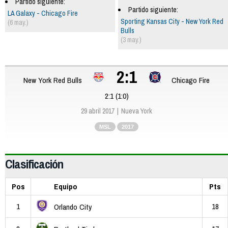
Partido siguiente:
Partido siguiente:
LA Galaxy - Chicago Fire
Sporting Kansas City - New York Red
(6 may.)
Bulls
(3 may.)
2:1
New York Red Bulls
Chicago Fire
2:1 (1:0)
29 abril 2017
Nueva York
MSL
2017
Clasificación
Pos
Equipo
Pts
1
18
Orlando City