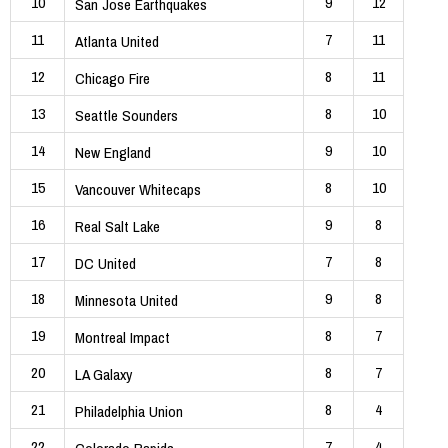
10
9
12
San Jose Earthquakes
11
7
11
Atlanta United
12
8
11
Chicago Fire
13
8
10
Seattle Sounders
14
9
10
New England
15
8
10
Vancouver Whitecaps
16
9
8
Real Salt Lake
17
7
8
DC United
18
9
8
Minnesota United
19
8
7
Montreal Impact
20
8
7
LA Galaxy
21
8
4
Philadelphia Union
22
7
4