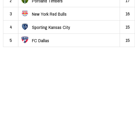
2
17
Portland Timbers
3
16
New York Red Bulls
4
15
Sporting Kansas City
5
15
FC Dallas