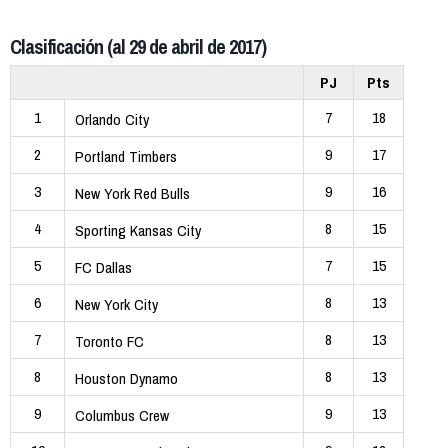
Clasificación (al 29 de abril de 2017)
PJ
Pts
1
7
18
Orlando City
2
9
17
Portland Timbers
3
9
16
New York Red Bulls
4
8
15
Sporting Kansas City
5
7
15
FC Dallas
6
8
13
New York City
7
8
13
Toronto FC
8
8
13
Houston Dynamo
9
9
13
Columbus Crew