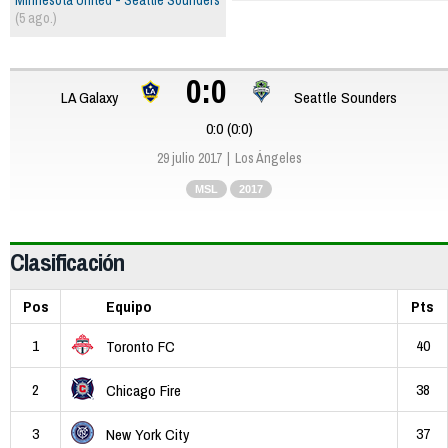
(5 ago.)
0:0
LA Galaxy
Seattle Sounders
0:0 (0:0)
29 julio 2017
Los Ángeles
MSL
2017
Clasificación
Pos
Equipo
Pts
1
40
Toronto FC
2
38
Chicago Fire
3
37
New York City