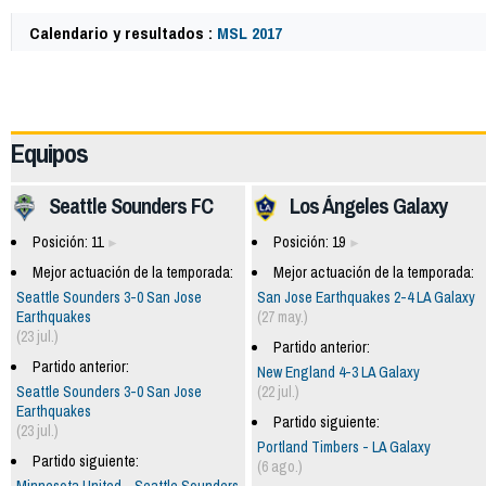
Calendario y resultados :
MSL 2017
63278
Equipos
Seattle Sounders FC
Los Ángeles Galaxy
Posición: 11
Posición: 19
Mejor actuación de la temporada:
Mejor actuación de la temporada:
Seattle Sounders 3-0 San Jose
San Jose Earthquakes 2-4 LA Galaxy
Earthquakes
(27 may.)
(23 jul.)
Partido anterior:
Partido anterior:
New England 4-3 LA Galaxy
Seattle Sounders 3-0 San Jose
(22 jul.)
Earthquakes
Partido siguiente:
(23 jul.)
Portland Timbers - LA Galaxy
Partido siguiente:
(6 ago.)
Minnesota United - Seattle Sounders