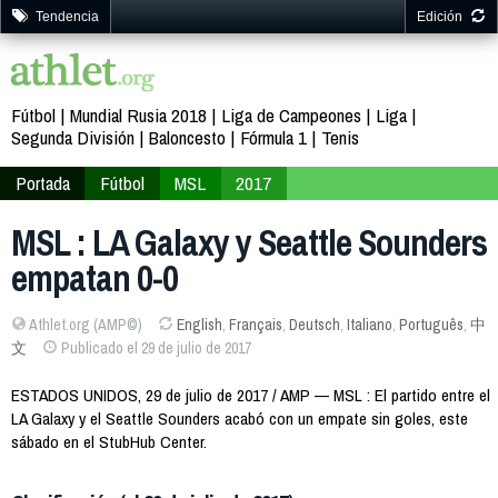
Tendencia
Edición
Fútbol
Mundial Rusia 2018
Liga de Campeones
Liga
Segunda División
Baloncesto
Fórmula 1
Tenis
Portada
Fútbol
MSL
2017
MSL : LA Galaxy y Seattle Sounders
empatan 0-0
Athlet.org (AMP©)
English
,
Français
,
Deutsch
,
Italiano
,
Português
,
中
文
Publicado el 29 de julio de 2017
ESTADOS UNIDOS, 29 de julio de 2017 / AMP — MSL : El partido entre el
LA Galaxy y el Seattle Sounders acabó con un empate sin goles, este
sábado en el StubHub Center.