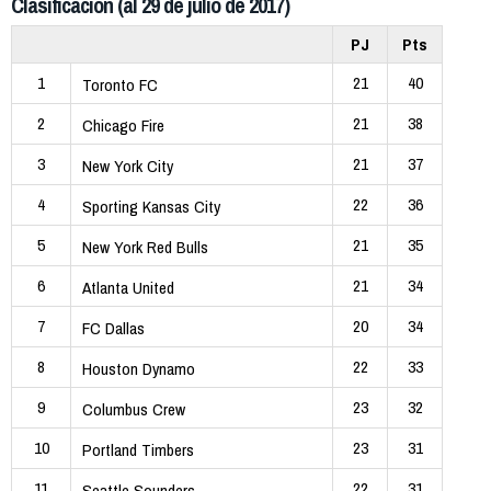
Clasificación (al 29 de julio de 2017)
PJ
Pts
1
21
40
Toronto FC
2
21
38
Chicago Fire
3
21
37
New York City
4
22
36
Sporting Kansas City
5
21
35
New York Red Bulls
6
21
34
Atlanta United
7
20
34
FC Dallas
8
22
33
Houston Dynamo
9
23
32
Columbus Crew
10
23
31
Portland Timbers
11
22
31
Seattle Sounders