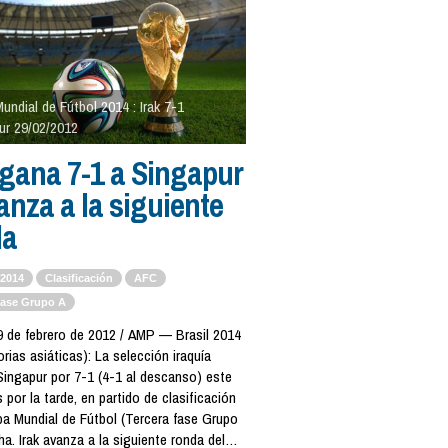
undial de Fútbol 2014 : Irak 7-1
ur 29/02/2012
 gana 7-1 a Singapur
anza a la siguiente
da
 2014
Clasificación
AFC
fase Grupo A
 de febrero de 2012 / AMP — Brasil 2014
orias asiáticas): La selección iraquía
Singapur por 7-1 (4-1 al descanso) este
 por la tarde, en partido de clasificación
pa Mundial de Fútbol (Tercera fase Grupo
a. Irak avanza a la siguiente ronda del