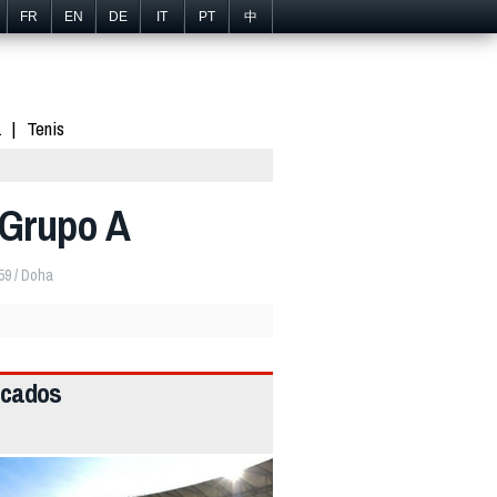
FR
EN
DE
IT
PT
中
1
Tenis
e Grupo A
59 / Doha
acados