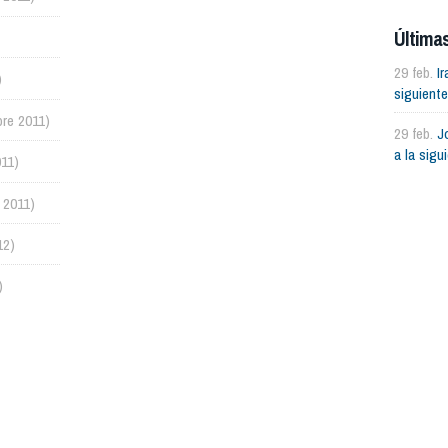
Mundial.
Últimas
29 feb.
I
)
siguient
bre 2011)
29 feb.
J
a la sigu
011)
 2011)
12)
)