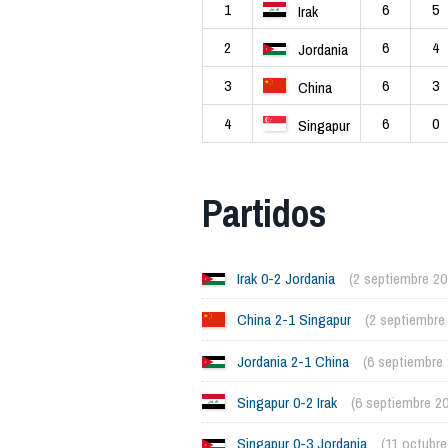
1
6
5
Irak
2
6
4
Jordania
3
6
3
China
4
6
0
Singapur
Partidos
Irak 0-2 Jordania
(2 septiembre 20
China 2-1 Singapur
(2 septiembre
Jordania 2-1 China
(6 septiembre
Singapur 0-2 Irak
(6 septiembre 2
Singapur 0-3 Jordania
(11 octubre