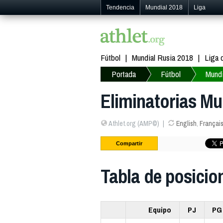
Tendencia
Mundial 2018
Liga
Fútbol
Mundial Rusia 2018
Liga
Portada
Fútbol
Mundi
Eliminatorias Mu
Athlet.org (AMP©)
English
,
Françai
Compartir
Tabla de posicio
Equipo
PJ
PG