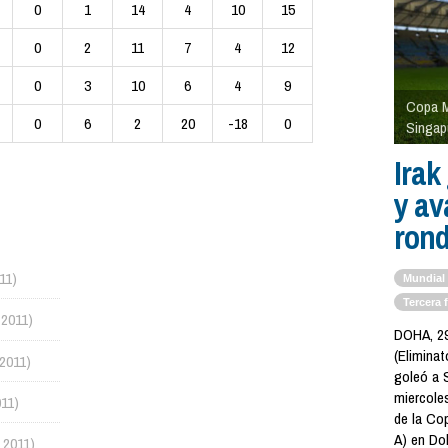
0
1
14
4
10
15
0
2
11
7
4
12
0
3
10
6
4
9
Copa M
0
6
2
20
-18
0
Singap
Irak
y av
ron
11)
Mundial
Tercera 
 2011)
DOHA, 29
(Eliminat
 2011)
goleó a 
miercoles
011)
de la Co
A) en Doh
 2011)