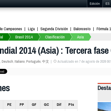
Edición
ES
 de Campeones
Liga
Segunda División
Baloncesto
Fórmula 
al
Brasil 2014
Clasificación
Asia
ndial 2014 (Asia) : Tercera fas
s
,
Deutsch
,
Italiano
,
Português
,
中文
Actualizado en 7 de agosto de 2026 00:
nes
Dest
PE
PP
GF
GC
Dif
Pts