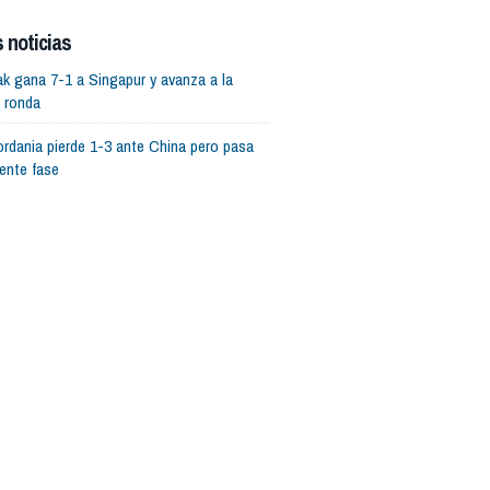
 Singapur quedó eliminada.
 noticias
rak gana 7-1 a Singapur y avanza a la
e ronda
ordania pierde 1-3 ante China pero pasa
iente fase