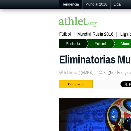
Tendencia
Mundial 2018
Liga
Fútbol
Mundial Rusia 2018
Liga
Portada
Fútbol
Mundi
Eliminatorias M
Athlet.org (AMP©)
English
,
Françai
Compartir