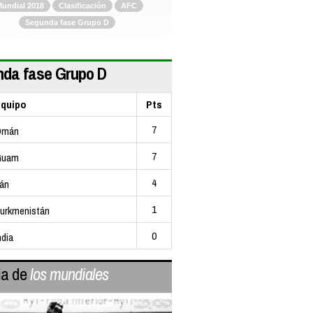
undial 2018
Clasificación
AFC
Segunda fase Grupo D
da fase Grupo D
quipo
Pts
7
Omán
7
Guam
4
rán
1
urkmenistán
0
ndia
ia de
los mundiales