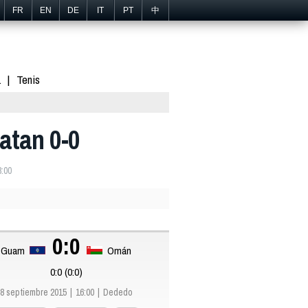
FR
EN
DE
IT
PT
中
1
Tenis
atan 0-0
8:00
0:0
Guam
Omán
0:0 (0:0)
8 septiembre 2015
16:00
Dededo