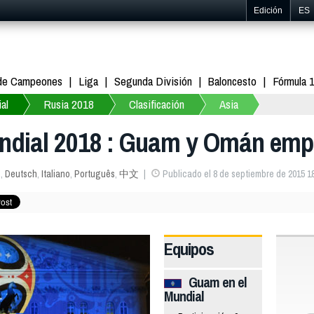
Edición
ES
 de Campeones
Liga
Segunda División
Baloncesto
Fórmula 
al
Rusia 2018
Clasificación
Asia
undial 2018 : Guam y Omán emp
s
,
Deutsch
,
Italiano
,
Português
,
中文
Publicado el 8 de septiembre de 2015 1
Equipos
Guam en el
Mundial