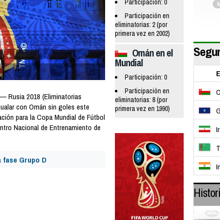
Participación: 0
M
Participación en
eliminatorias: 2 (por
primera vez en 2002)
Segun
Omán en el
Mundial
E
Participación: 0
Participación en
— Rusia 2018 (Eliminatorias
eliminatorias: 8 (por
gualar con Omán sin goles este
primera vez en 1990)
cación para la Copa Mundial de Fútbol
ntro Nacional de Entrenamiento de
I
T
 fase Grupo D
I
Histor